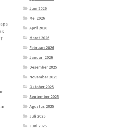
Juni 2026
Mei 2026
 apa
April 2026
ak
Maret 2026
GT
Februari 2026
Januari 2026
Desember 2025
November 2025
Oktober 2025
ur
September 2025
sar
Agustus 2025
Juli 2025
Juni 2025