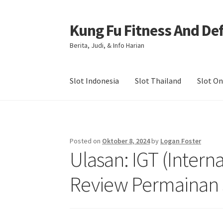
Kung Fu Fitness And De
Skip
Skip
to
to
Berita, Judi, & Info Harian
navigation
content
Slot Indonesia
Slot Thailand
Slot On
Beranda
About us
Contact us
Privacy Policy
Posted on
Oktober 8, 2024
by
Logan Foster
Ulasan: IGT (Intern
Review Permainan S