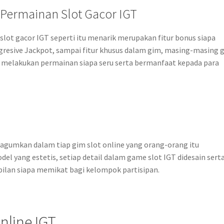
 Permainan Slot Gacor IGT
slot gacor IGT seperti itu menarik merupakan fitur bonus siapa
gresive Jackpot, sampai fitur khusus dalam gim, masing-masing 
melakukan permainan siapa seru serta bermanfaat kepada para
agumkan dalam tiap gim slot online yang orang-orang itu
el yang estetis, setiap detail dalam game slot IGT didesain sert
ilan siapa memikat bagi kelompok partisipan.
nline IGT