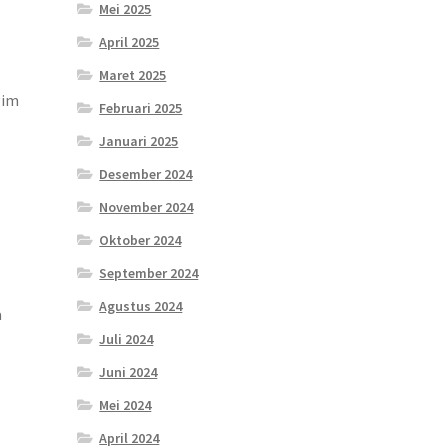
Mei 2025
April 2025
Maret 2025
gim
Februari 2025
Januari 2025
Desember 2024
November 2024
Oktober 2024
September 2024
Agustus 2024
a
Juli 2024
Juni 2024
Mei 2024
April 2024