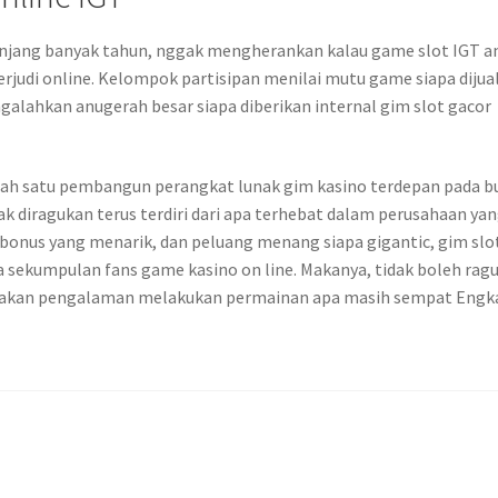
anjang banyak tahun, nggak mengherankan kalau game slot IGT 
judi online. Kelompok partisipan menilai mutu game siapa dijua
lahkan anugerah besar siapa diberikan internal gim slot gacor
alah satu pembangun perangkat lunak gim kasino terdepan pada b
k diragukan terus terdiri dari apa terhebat dalam perusahaan ya
 bonus yang menarik, dan peluang menang siapa gigantic, gim slo
a sekumpulan fans game kasino on line. Makanya, tidak boleh rag
rasakan pengalaman melakukan permainan apa masih sempat Engk