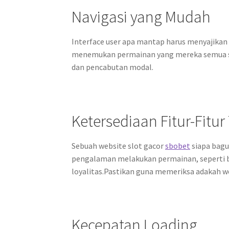
Navigasi yang Mudah
Interface user apa mantap harus menyajikan
menemukan permainan yang mereka semua suk
dan pencabutan modal.
Ketersediaan Fitur-Fit
Sebuah website slot gacor
sbobet
siapa bagu
pengalaman melakukan permainan, seperti b
loyalitas.Pastikan guna memeriksa adakah web
Kecepatan Loading