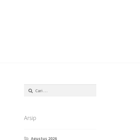
Cari
untuk:
Arsip
Agustus 2026