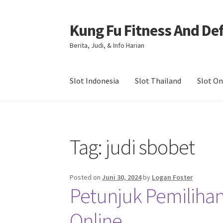
Kung Fu Fitness And De
Skip
Skip
to
to
Berita, Judi, & Info Harian
navigation
content
Slot Indonesia
Slot Thailand
Slot On
Beranda
About us
Contact us
Privacy Policy
Tag:
judi sbobet
Posted on
Juni 30, 2024
by
Logan Foster
Petunjuk Pemilihan
Online