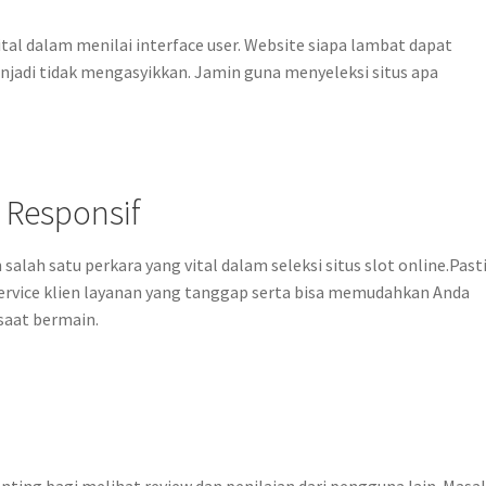
al dalam menilai interface user. Website siapa lambat dapat
di tidak mengasyikkan. Jamin guna menyeleksi situs apa
 Responsif
lah satu perkara yang vital dalam seleksi situs slot online.Past
vice klien layanan yang tanggap serta bisa memudahkan Anda
saat bermain.
nting bagi melihat review dan penilaian dari pengguna lain. Masa