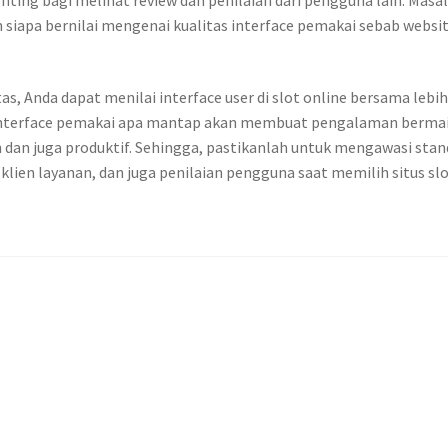
siapa bernilai mengenai kualitas interface pemakai sebab websi
s, Anda dapat menilai interface user di slot online bersama lebi
interface pemakai apa mantap akan membuat pengalaman berma
an juga produktif. Sehingga, pastikanlah untuk mengawasi stan
, klien layanan, dan juga penilaian pengguna saat memilih situs sl