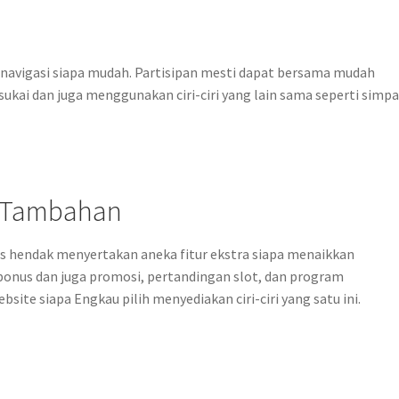
 navigasi siapa mudah. Partisipan mesti dapat bersama mudah
ai dan juga menggunakan ciri-ciri yang lain sama seperti simp
ur Tambahan
s hendak menyertakan aneka fitur ekstra siapa menaikkan
onus dan juga promosi, pertandingan slot, dan program
site siapa Engkau pilih menyediakan ciri-ciri yang satu ini.