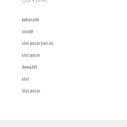
kebaya4d
slot88
slot gacor hari ini
slot gacor
dewa303
slot
Slot gacor