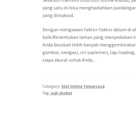
yang satu ini bisa menghadiahkan pandangan 
yang dimaksud.
Dengan mengawasi faktor-faktor dalam di ata
baik.Menentukan laman yang menyediakan 
Anda berubah lebih banyak menggembirakan d
gambar, navigasi, ciri suplemen, laju loading
siapa akurat untuk Anda.…
Category:
Slot Online Terpercaya
Tag:
judi sbobet