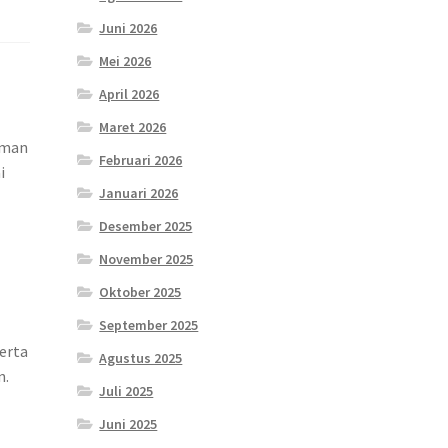
Juni 2026
Mei 2026
April 2026
Maret 2026
aman
Februari 2026
i
Januari 2026
Desember 2025
November 2025
Oktober 2025
September 2025
erta
Agustus 2025
n.
Juli 2025
Juni 2025