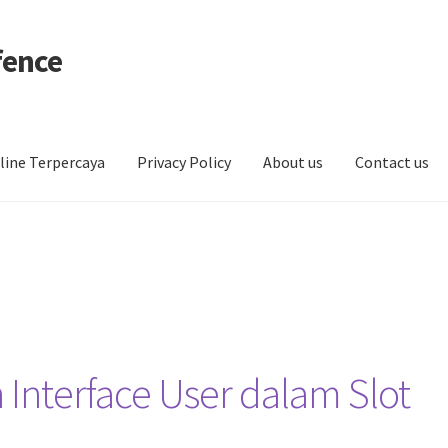
fence
line Terpercaya
Privacy Policy
About us
Contact us
 Interface User dalam Slot