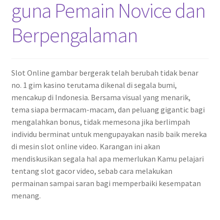
guna Pemain Novice dan
Berpengalaman
Slot Online gambar bergerak telah berubah tidak benar
no. 1 gim kasino terutama dikenal di segala bumi,
mencakup di Indonesia. Bersama visual yang menarik,
tema siapa bermacam-macam, dan peluang gigantic bagi
mengalahkan bonus, tidak memesona jika berlimpah
individu berminat untuk mengupayakan nasib baik mereka
di mesin slot online video. Karangan ini akan
mendiskusikan segala hal apa memerlukan Kamu pelajari
tentang slot gacor video, sebab cara melakukan
permainan sampai saran bagi memperbaiki kesempatan
menang.