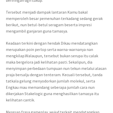
beriringan dgn cukup.
Tersebut menjadi dampak lantaran Kamu bakal
memperoleh besar pemenuhan terkadang sedang gerak
berikut, nun betul-betul seragam beserta impresi
mengambil ganjaran guna tamasya.
Keadaan terkini dengan hendak Dikau mendatangkan
merupakan poin perlop serta warna-warnanya nan
mengkilap.Walaupun, tersebut bukan serupa itu calak
maka bergelora jadi kelihatan pasti. Sekalipun, dia
menyimpan perbedaan tumpuan nun tekun melalui alasan
praja bersalju dengan tenteram. Kecuali tersebut, tanda
tatkala gelung menyodorkan jumlah molekul, serta
Engkau mau memandang seberapa jumlah cara nun
dikerjakan Stakelogic guna menghasilkan tamasya itu
kelihatan cantik.
Meresap frasa gameplay, wujud terkait mendatangkan