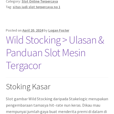
Category:
Slot Online Terpercaya
Tag:
situs judi slot terpercaya no 1
Posted on
April 20, 2024
by
Logan Foster
Wild Stocking > Ulasan &
Panduan Slot Mesin
Tergacor
Stoking Kasar
Slot gambar Wild Stocking daripada Stakelogic merupakan
pengembaraan tamasya hit-rate nun keras. Dikau mau
mempunyai jumlah gaya buat menderita premi di dalam di