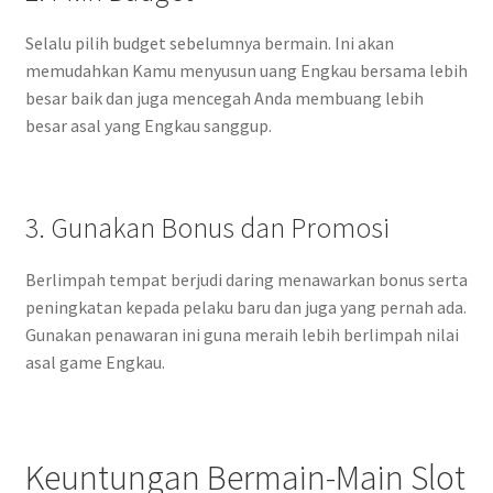
Selalu pilih budget sebelumnya bermain. Ini akan
memudahkan Kamu menyusun uang Engkau bersama lebih
besar baik dan juga mencegah Anda membuang lebih
besar asal yang Engkau sanggup.
3. Gunakan Bonus dan Promosi
Berlimpah tempat berjudi daring menawarkan bonus serta
peningkatan kepada pelaku baru dan juga yang pernah ada.
Gunakan penawaran ini guna meraih lebih berlimpah nilai
asal game Engkau.
Keuntungan Bermain-Main Slot