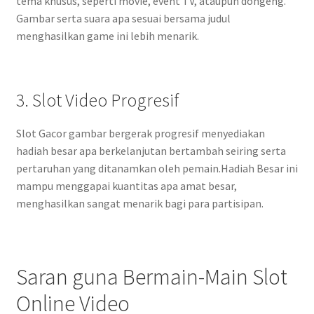
tema khusus, seperti movie, event TV, ataupun dongeng.
Gambar serta suara apa sesuai bersama judul
menghasilkan game ini lebih menarik.
3. Slot Video Progresif
Slot Gacor gambar bergerak progresif menyediakan
hadiah besar apa berkelanjutan bertambah seiring serta
pertaruhan yang ditanamkan oleh pemain.Hadiah Besar ini
mampu menggapai kuantitas apa amat besar,
menghasilkan sangat menarik bagi para partisipan.
Saran guna Bermain-Main Slot
Online Video