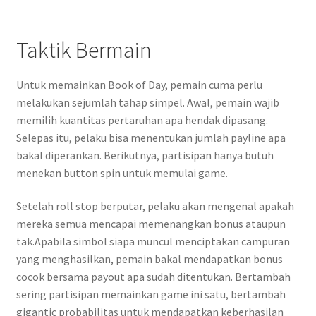
Taktik Bermain
Untuk memainkan Book of Day, pemain cuma perlu
melakukan sejumlah tahap simpel. Awal, pemain wajib
memilih kuantitas pertaruhan apa hendak dipasang.
Selepas itu, pelaku bisa menentukan jumlah payline apa
bakal diperankan. Berikutnya, partisipan hanya butuh
menekan button spin untuk memulai game.
Setelah roll stop berputar, pelaku akan mengenal apakah
mereka semua mencapai memenangkan bonus ataupun
tak.Apabila simbol siapa muncul menciptakan campuran
yang menghasilkan, pemain bakal mendapatkan bonus
cocok bersama payout apa sudah ditentukan. Bertambah
sering partisipan memainkan game ini satu, bertambah
gigantic probabilitas untuk mendapatkan keberhasilan