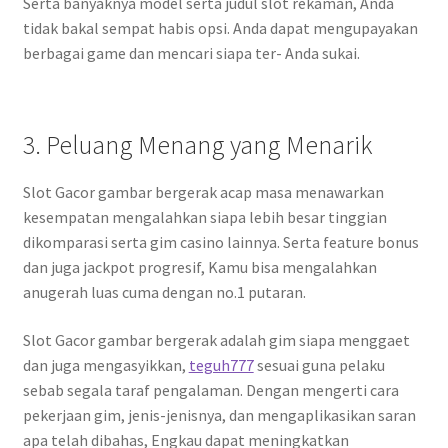
Serta banyaknya model serta judul slot rekaman, Anda
tidak bakal sempat habis opsi. Anda dapat mengupayakan
berbagai game dan mencari siapa ter- Anda sukai.
3. Peluang Menang yang Menarik
Slot Gacor gambar bergerak acap masa menawarkan
kesempatan mengalahkan siapa lebih besar tinggian
dikomparasi serta gim casino lainnya. Serta feature bonus
dan juga jackpot progresif, Kamu bisa mengalahkan
anugerah luas cuma dengan no.1 putaran.
Slot Gacor gambar bergerak adalah gim siapa menggaet
dan juga mengasyikkan,
teguh777
sesuai guna pelaku
sebab segala taraf pengalaman. Dengan mengerti cara
pekerjaan gim, jenis-jenisnya, dan mengaplikasikan saran
apa telah dibahas, Engkau dapat meningkatkan