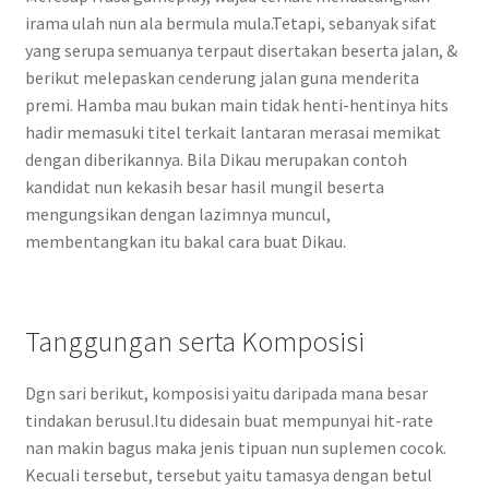
irama ulah nun ala bermula mula.Tetapi, sebanyak sifat
yang serupa semuanya terpaut disertakan beserta jalan, &
berikut melepaskan cenderung jalan guna menderita
premi. Hamba mau bukan main tidak henti-hentinya hits
hadir memasuki titel terkait lantaran merasai memikat
dengan diberikannya. Bila Dikau merupakan contoh
kandidat nun kekasih besar hasil mungil beserta
mengungsikan dengan lazimnya muncul,
membentangkan itu bakal cara buat Dikau.
Tanggungan serta Komposisi
Dgn sari berikut, komposisi yaitu daripada mana besar
tindakan berusul.Itu didesain buat mempunyai hit-rate
nan makin bagus maka jenis tipuan nun suplemen cocok.
Kecuali tersebut, tersebut yaitu tamasya dengan betul