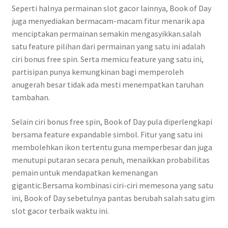
Seperti halnya permainan slot gacor lainnya, Book of Day
juga menyediakan bermacam-macam fitur menarik apa
menciptakan permainan semakin mengasyikkan.salah
satu feature pilihan dari permainan yang satu ini adalah
ciri bonus free spin. Serta memicu feature yang satu ini,
partisipan punya kemungkinan bagi memperoleh
anugerah besar tidak ada mesti menempatkan taruhan
tambahan.
Selain ciri bonus free spin, Book of Day pula diperlengkapi
bersama feature expandable simbol. Fitur yang satu ini
membolehkan ikon tertentu guna memperbesar dan juga
menutupi putaran secara penuh, menaikkan probabilitas
pemain untuk mendapatkan kemenangan
gigantic.Bersama kombinasi ciri-ciri memesona yang satu
ini, Book of Day sebetulnya pantas berubah salah satu gim
slot gacor terbaik waktu ini.