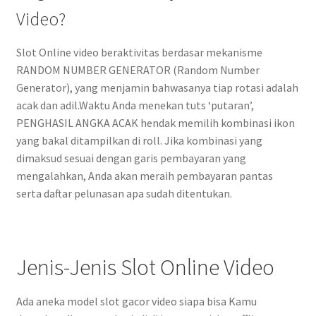
Video?
Slot Online video beraktivitas berdasar mekanisme
RANDOM NUMBER GENERATOR (Random Number
Generator), yang menjamin bahwasanya tiap rotasi adalah
acak dan adil.Waktu Anda menekan tuts ‘putaran’,
PENGHASIL ANGKA ACAK hendak memilih kombinasi ikon
yang bakal ditampilkan di roll. Jika kombinasi yang
dimaksud sesuai dengan garis pembayaran yang
mengalahkan, Anda akan meraih pembayaran pantas
serta daftar pelunasan apa sudah ditentukan.
Jenis-Jenis Slot Online Video
Ada aneka model slot gacor video siapa bisa Kamu