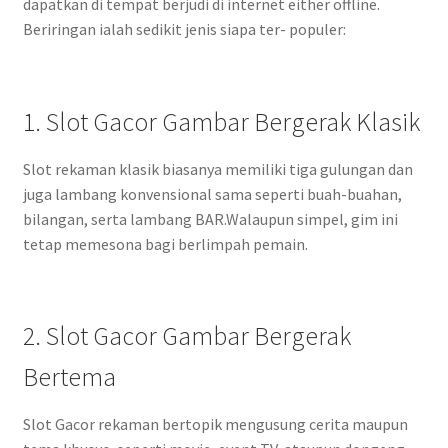
dapatkan di tempat berjudi di internet either offline.
Beriringan ialah sedikit jenis siapa ter- populer:
1. Slot Gacor Gambar Bergerak Klasik
Slot rekaman klasik biasanya memiliki tiga gulungan dan
juga lambang konvensional sama seperti buah-buahan,
bilangan, serta lambang BAR.Walaupun simpel, gim ini
tetap memesona bagi berlimpah pemain.
2. Slot Gacor Gambar Bergerak
Bertema
Slot Gacor rekaman bertopik mengusung cerita maupun