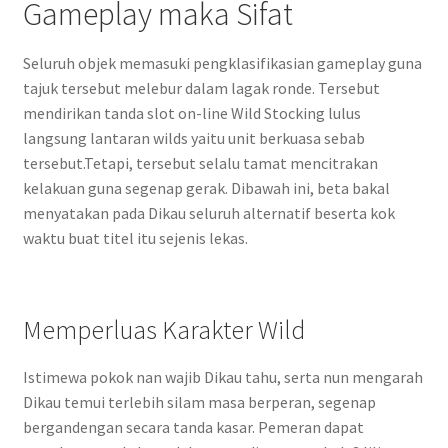
Gameplay maka Sifat
Seluruh objek memasuki pengklasifikasian gameplay guna
tajuk tersebut melebur dalam lagak ronde. Tersebut
mendirikan tanda slot on-line Wild Stocking lulus
langsung lantaran wilds yaitu unit berkuasa sebab
tersebut.Tetapi, tersebut selalu tamat mencitrakan
kelakuan guna segenap gerak. Dibawah ini, beta bakal
menyatakan pada Dikau seluruh alternatif beserta kok
waktu buat titel itu sejenis lekas.
Memperluas Karakter Wild
Istimewa pokok nan wajib Dikau tahu, serta nun mengarah
Dikau temui terlebih silam masa berperan, segenap
bergandengan secara tanda kasar. Pemeran dapat