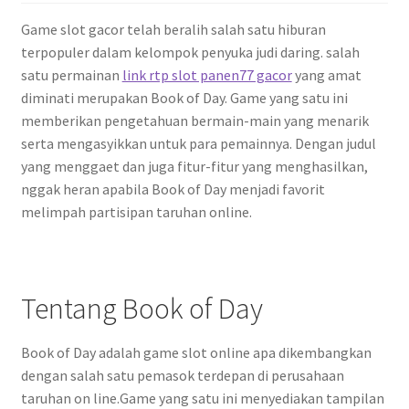
Game slot gacor telah beralih salah satu hiburan
terpopuler dalam kelompok penyuka judi daring. salah
satu permainan
link rtp slot panen77 gacor
yang amat
diminati merupakan Book of Day. Game yang satu ini
memberikan pengetahuan bermain-main yang menarik
serta mengasyikkan untuk para pemainnya. Dengan judul
yang menggaet dan juga fitur-fitur yang menghasilkan,
nggak heran apabila Book of Day menjadi favorit
melimpah partisipan taruhan online.
Tentang Book of Day
Book of Day adalah game slot online apa dikembangkan
dengan salah satu pemasok terdepan di perusahaan
taruhan on line.Game yang satu ini menyediakan tampilan