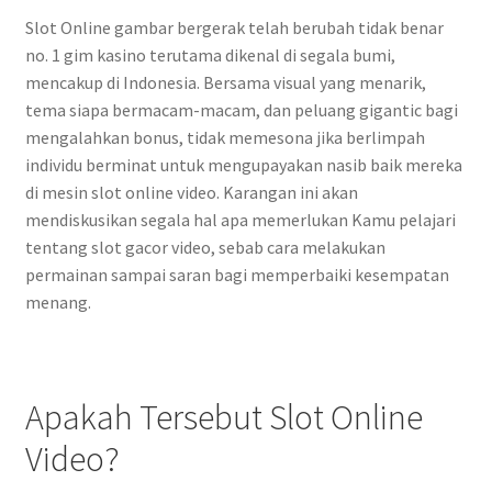
Slot Online gambar bergerak telah berubah tidak benar
no. 1 gim kasino terutama dikenal di segala bumi,
mencakup di Indonesia. Bersama visual yang menarik,
tema siapa bermacam-macam, dan peluang gigantic bagi
mengalahkan bonus, tidak memesona jika berlimpah
individu berminat untuk mengupayakan nasib baik mereka
di mesin slot online video. Karangan ini akan
mendiskusikan segala hal apa memerlukan Kamu pelajari
tentang slot gacor video, sebab cara melakukan
permainan sampai saran bagi memperbaiki kesempatan
menang.
Apakah Tersebut Slot Online
Video?