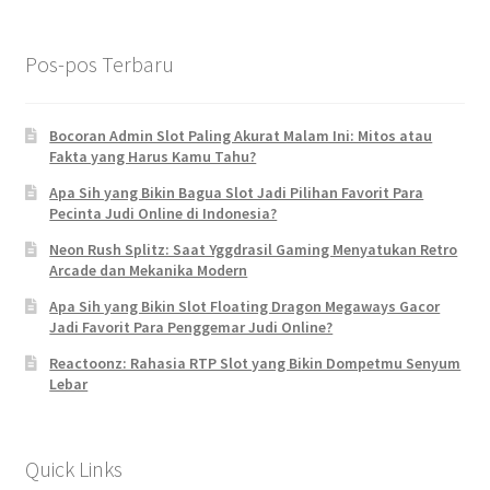
Pos-pos Terbaru
Bocoran Admin Slot Paling Akurat Malam Ini: Mitos atau
Fakta yang Harus Kamu Tahu?
Apa Sih yang Bikin Bagua Slot Jadi Pilihan Favorit Para
Pecinta Judi Online di Indonesia?
Neon Rush Splitz: Saat Yggdrasil Gaming Menyatukan Retro
Arcade dan Mekanika Modern
Apa Sih yang Bikin Slot Floating Dragon Megaways Gacor
Jadi Favorit Para Penggemar Judi Online?
Reactoonz: Rahasia RTP Slot yang Bikin Dompetmu Senyum
Lebar
Quick Links