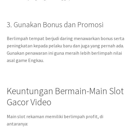
3. Gunakan Bonus dan Promosi
Berlimpah tempat berjudi daring menawarkan bonus serta
peningkatan kepada pelaku baru dan juga yang pernah ada.
Gunakan penawaran ini guna meraih lebih berlimpah nilai
asal game Engkau.
Keuntungan Bermain-Main Slot
Gacor Video
Main slot rekaman memiliki berlimpah profit, di
antaranya: