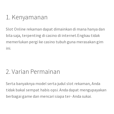
1. Kenyamanan
Slot Online rekaman dapat dimainkan di mana hanya dan
bila saja, terpenting di casino di internet.Engkau tidak
memerlukan pergi ke casino tubuh guna merasakan gim
ini.
2. Varian Permainan
Serta banyaknya model serta judul slot rekaman, Anda
tidak bakal sempat habis opsi. Anda dapat mengupayakan
berbagai game dan mencari siapa ter- Anda sukai.