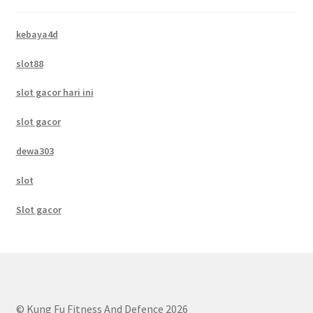
kebaya4d
slot88
slot gacor hari ini
slot gacor
dewa303
slot
Slot gacor
© Kung Fu Fitness And Defence 2026