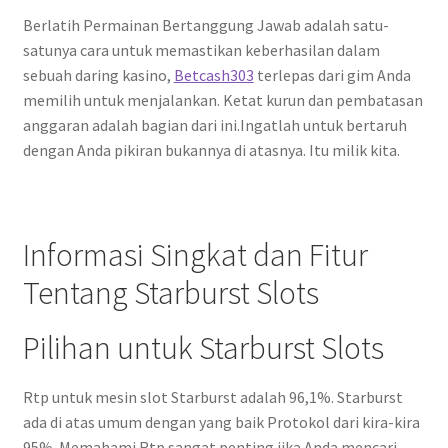
Berlatih Permainan Bertanggung Jawab adalah satu-
satunya cara untuk memastikan keberhasilan dalam
sebuah daring kasino,
Betcash303
terlepas dari gim Anda
memilih untuk menjalankan. Ketat kurun dan pembatasan
anggaran adalah bagian dari ini.Ingatlah untuk bertaruh
dengan Anda pikiran bukannya di atasnya. Itu milik kita.
Informasi Singkat dan Fitur
Tentang Starburst Slots
Pilihan untuk Starburst Slots
Rtp untuk mesin slot Starburst adalah 96,1%. Starburst
ada di atas umum dengan yang baik Protokol dari kira-kira
95%. Memahami Rtp sangat penting jika Anda mencari