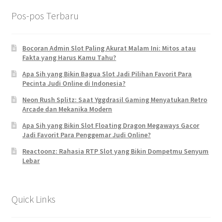
Pos-pos Terbaru
Bocoran Admin Slot Paling Akurat Malam Ini: Mitos atau
Fakta yang Harus Kamu Tahu?
Apa Sih yang Bikin Bagua Slot Jadi Pilihan Favorit Para
Pecinta Judi Online di Indonesia?
Neon Rush Splitz: Saat Yggdrasil Gaming Menyatukan Retro
Arcade dan Mekanika Modern
Apa Sih yang Bikin Slot Floating Dragon Megaways Gacor
Jadi Favorit Para Penggemar Judi Online?
Reactoonz: Rahasia RTP Slot yang Bikin Dompetmu Senyum
Lebar
Quick Links