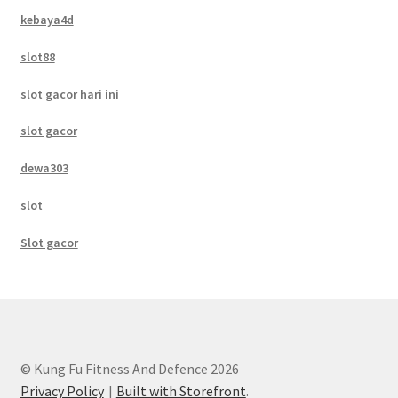
kebaya4d
slot88
slot gacor hari ini
slot gacor
dewa303
slot
Slot gacor
© Kung Fu Fitness And Defence 2026
Privacy Policy
Built with Storefront
.