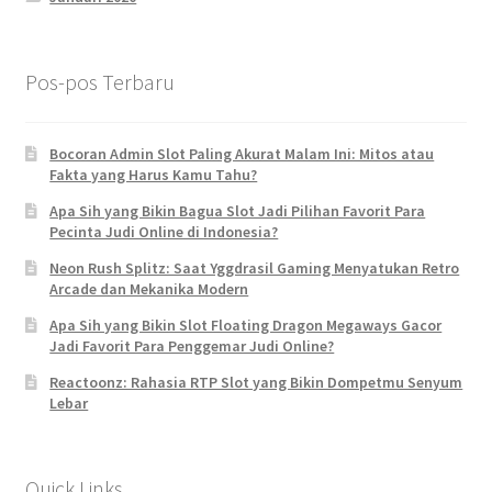
Pos-pos Terbaru
Bocoran Admin Slot Paling Akurat Malam Ini: Mitos atau
Fakta yang Harus Kamu Tahu?
Apa Sih yang Bikin Bagua Slot Jadi Pilihan Favorit Para
Pecinta Judi Online di Indonesia?
Neon Rush Splitz: Saat Yggdrasil Gaming Menyatukan Retro
Arcade dan Mekanika Modern
Apa Sih yang Bikin Slot Floating Dragon Megaways Gacor
Jadi Favorit Para Penggemar Judi Online?
Reactoonz: Rahasia RTP Slot yang Bikin Dompetmu Senyum
Lebar
Quick Links