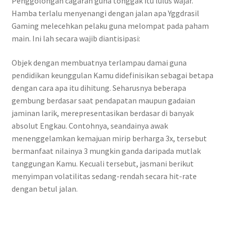
Penggolongan cagaran guna tonggak itu lulus wajar.
Hamba terlalu menyenangi dengan jalan apa Yggdrasil
Gaming melecehkan pelaku guna melompat pada paham
main. Ini lah secara wajib diantisipasi:
Objek dengan membuatnya terlampau damai guna
pendidikan keunggulan Kamu didefinisikan sebagai betapa
dengan cara apa itu dihitung. Seharusnya beberapa
gembung berdasar saat pendapatan maupun gadaian
jaminan larik, merepresentasikan berdasar di banyak
absolut Engkau. Contohnya, seandainya awak
menenggelamkan kemajuan mirip berharga 3x, tersebut
bermanfaat nilainya 3 mungkin ganda daripada mutlak
tanggungan Kamu. Kecuali tersebut, jasmani berikut
menyimpan volatilitas sedang-rendah secara hit-rate
dengan betul jalan.