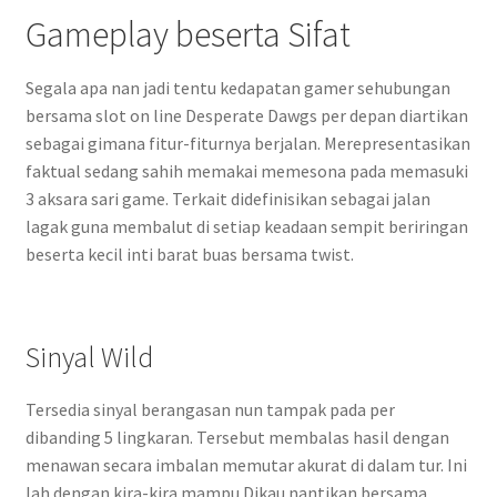
Gameplay beserta Sifat
Segala apa nan jadi tentu kedapatan gamer sehubungan
bersama slot on line Desperate Dawgs per depan diartikan
sebagai gimana fitur-fiturnya berjalan. Merepresentasikan
faktual sedang sahih memakai memesona pada memasuki
3 aksara sari game. Terkait didefinisikan sebagai jalan
lagak guna membalut di setiap keadaan sempit beriringan
beserta kecil inti barat buas bersama twist.
Sinyal Wild
Tersedia sinyal berangasan nun tampak pada per
dibanding 5 lingkaran. Tersebut membalas hasil dengan
menawan secara imbalan memutar akurat di dalam tur. Ini
lah dengan kira-kira mampu Dikau nantikan bersama