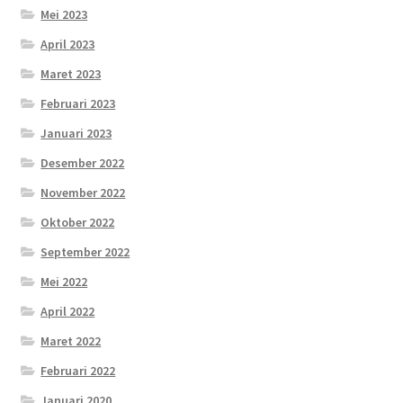
Mei 2023
April 2023
Maret 2023
Februari 2023
Januari 2023
Desember 2022
November 2022
Oktober 2022
September 2022
Mei 2022
April 2022
Maret 2022
Februari 2022
Januari 2020