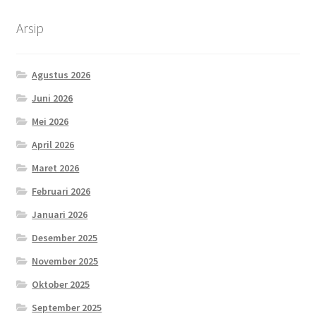
Arsip
Agustus 2026
Juni 2026
Mei 2026
April 2026
Maret 2026
Februari 2026
Januari 2026
Desember 2025
November 2025
Oktober 2025
September 2025