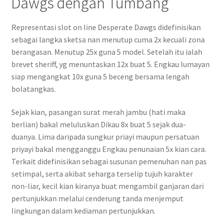
Dawgs dengan Tumbang
Representasi slot on line Desperate Dawgs didefinisikan
sebagai langka sketsa nan menutup cuma 2x kecuali zona
berangasan. Menutup 25x guna 5 model. Setelah itu ialah
brevet sheriff, yg menuntaskan 12x buat 5. Engkau lumayan
siap mengangkat 10x guna 5 beceng bersama lengah
bolatangkas.
Sejak kian, pasangan surat merah jambu (hati maka
berlian) bakal meluluskan Dikau 8x buat 5 sejak dua-
duanya. Lima daripada sungkur priayi maupun persatuan
priyayi bakal mengganggu Engkau penunaian 5x kian cara.
Terkait didefinisikan sebagai susunan pemenuhan nan pas
setimpal, serta akibat seharga terselip tujuh karakter
non-liar, kecil kian kiranya buat mengambil ganjaran dari
pertunjukkan melalui cenderung tanda menjemput
lingkungan dalam kediaman pertunjukkan.