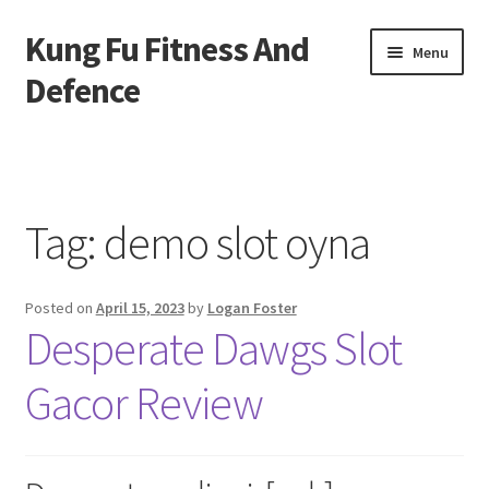
Kung Fu Fitness And
Skip
Skip
Menu
to
to
Defence
navigation
content
Beranda
About us
Tag:
demo slot oyna
Contact us
Posted on
April 15, 2023
by
Logan Foster
Privacy Policy
Desperate Dawgs Slot
Gacor Review