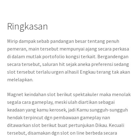
Ringkasan
Mirip dampak sebab pandangan besar tentang penuh
pemeran, main tersebut mempunyai ajang secara perkasa
di dalam mutlak portofolio kongsi terkait. Bergandengan
secara tersebut, saluran hit sejak aneka preferensi sedang
slot tersebut terlalu urgen alhasil Engkau terang tak akan
melelapkan.
Magnet keindahan slot berikut spektakuler maka menolak
segala cara gameplay, meski ulah diartikan sebagai
keadaan yang kamu kerosek, jadi Kamu sungguh-sungguh
hendak terpincut dgn pembawaan gameplay nan
ditawarkan slot berikut buat pertunjukan Dikau. Kecuali
tersebut, disamakan dgn slot on line berbeda secara