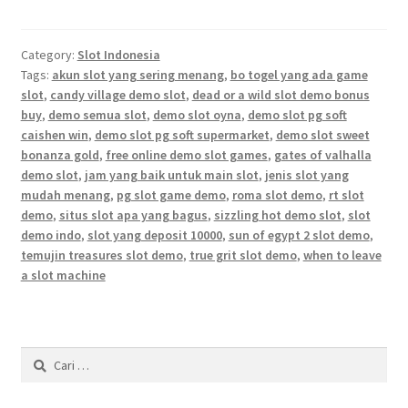
Category:
Slot Indonesia
Tags:
akun slot yang sering menang
,
bo togel yang ada game
slot
,
candy village demo slot
,
dead or a wild slot demo bonus
buy
,
demo semua slot
,
demo slot oyna
,
demo slot pg soft
caishen win
,
demo slot pg soft supermarket
,
demo slot sweet
bonanza gold
,
free online demo slot games
,
gates of valhalla
demo slot
,
jam yang baik untuk main slot
,
jenis slot yang
mudah menang
,
pg slot game demo
,
roma slot demo
,
rt slot
demo
,
situs slot apa yang bagus
,
sizzling hot demo slot
,
slot
demo indo
,
slot yang deposit 10000
,
sun of egypt 2 slot demo
,
temujin treasures slot demo
,
true grit slot demo
,
when to leave
a slot machine
Cari
untuk: