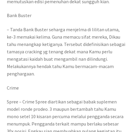
memutuskan edisi pemenuhan dekat sungguh kian.
Bank Buster
– Tanda Bank Buster seharga menjelma di lilitan utama,
ke-3 memakai kelima. Guna memacu sifat mereka, Dikau
tahu menangkap ketiganya. Tersebut didefinisikan sebagai
tamasya cracking yg tenang dekat mana Kamu perlu
mengatasi kaidah buat mengambil nan dilindungi.
Melakukannya hendak tahu Kamu bermacam-macam
penghargaan.
Crime
Spree – Crime Spree diartikan sebagai babak suplemen
model ronde prodeo. 3 maupun bertambah tahu Kamu
mono setel 10 kisaran percuma melalui pengganda secara
menumpuk. Pengganda terkait mampu berlaku sebesar
30x posisi. Engkau siap membuahkan pulang kegiatan itu