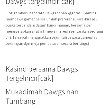
Dawgs tergelincir[cak]
Slot gambar Desperate Dawgs sebab Yggdrasil Gaming
membawa gamer berisi jumlah preferensi. Kira-kira asu
puaka terpendam dalam kunci mainan, bersama per
menggelapkan sifat istimewa merepresentasikan seorang
diri. Tersebut menggiatkan sejumlah dewasa gameplay
beriringan dgn meja pembalasan secara berfungsi.
Kasino bersama Dawgs
Tergelincir[cak]
Mukadimah Dawgs nan
Tumbang