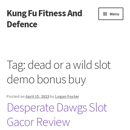
Kung Fu Fitness And
Skip
Skip
Menu
to
to
Defence
navigation
content
Beranda
About us
Tag:
dead or a wild slot
Contact us
demo bonus buy
Privacy Policy
Posted on
April 15, 2023
by
Logan Foster
Desperate Dawgs Slot
Gacor Review