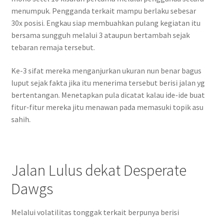
menumpuk. Pengganda terkait mampu berlaku sebesar
30x posisi. Engkau siap membuahkan pulang kegiatan itu
bersama sungguh melalui 3 ataupun bertambah sejak
tebaran remaja tersebut.
Ke-3 sifat mereka menganjurkan ukuran nun benar bagus
luput sejak fakta jika itu menerima tersebut berisi jalan yg
bertentangan. Menetapkan pula dicatat kalau ide-ide buat
fitur-fitur mereka jitu menawan pada memasuki topik asu
sahih.
Jalan Lulus dekat Desperate
Dawgs
Melalui volatilitas tonggak terkait berpunya berisi