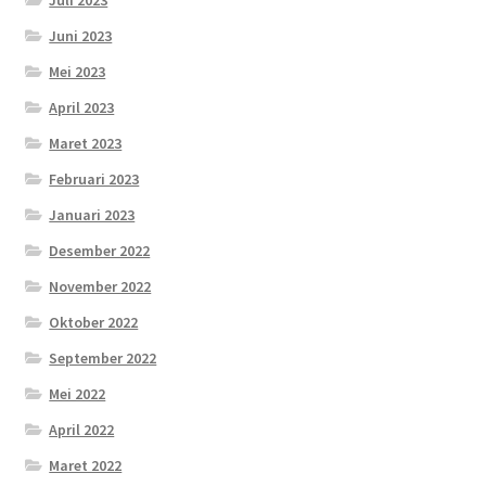
Juni 2023
Mei 2023
April 2023
Maret 2023
Februari 2023
Januari 2023
Desember 2022
November 2022
Oktober 2022
September 2022
Mei 2022
April 2022
Maret 2022