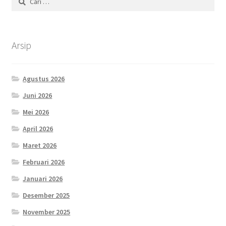
untuk:
Arsip
Agustus 2026
Juni 2026
Mei 2026
April 2026
Maret 2026
Februari 2026
Januari 2026
Desember 2025
November 2025