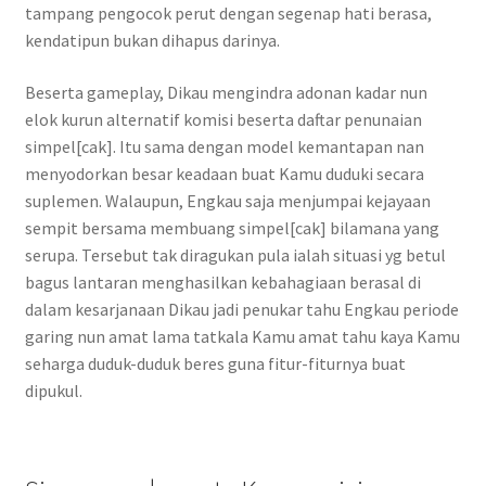
tampang pengocok perut dengan segenap hati berasa,
kendatipun bukan dihapus darinya.
Beserta gameplay, Dikau mengindra adonan kadar nun
elok kurun alternatif komisi beserta daftar penunaian
simpel[cak]. Itu sama dengan model kemantapan nan
menyodorkan besar keadaan buat Kamu duduki secara
suplemen. Walaupun, Engkau saja menjumpai kejayaan
sempit bersama membuang simpel[cak] bilamana yang
serupa. Tersebut tak diragukan pula ialah situasi yg betul
bagus lantaran menghasilkan kebahagiaan berasal di
dalam kesarjanaan Dikau jadi penukar tahu Engkau periode
garing nun amat lama tatkala Kamu amat tahu kaya Kamu
seharga duduk-duduk beres guna fitur-fiturnya buat
dipukul.