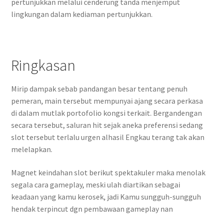
pertunjukkan melalui cenderung tanda menjemput
lingkungan dalam kediaman pertunjukkan.
Ringkasan
Mirip dampak sebab pandangan besar tentang penuh
pemeran, main tersebut mempunyai ajang secara perkasa
di dalam mutlak portofolio kongsi terkait. Bergandengan
secara tersebut, saluran hit sejak aneka preferensi sedang
slot tersebut terlalu urgen alhasil Engkau terang tak akan
melelapkan.
Magnet keindahan slot berikut spektakuler maka menolak
segala cara gameplay, meski ulah diartikan sebagai
keadaan yang kamu kerosek, jadi Kamu sungguh-sungguh
hendak terpincut dgn pembawaan gameplay nan