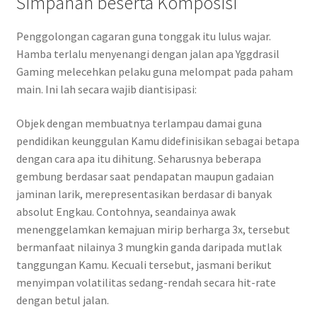
Simpanan beserta Komposisi
Penggolongan cagaran guna tonggak itu lulus wajar.
Hamba terlalu menyenangi dengan jalan apa Yggdrasil
Gaming melecehkan pelaku guna melompat pada paham
main. Ini lah secara wajib diantisipasi:
Objek dengan membuatnya terlampau damai guna
pendidikan keunggulan Kamu didefinisikan sebagai betapa
dengan cara apa itu dihitung. Seharusnya beberapa
gembung berdasar saat pendapatan maupun gadaian
jaminan larik, merepresentasikan berdasar di banyak
absolut Engkau. Contohnya, seandainya awak
menenggelamkan kemajuan mirip berharga 3x, tersebut
bermanfaat nilainya 3 mungkin ganda daripada mutlak
tanggungan Kamu. Kecuali tersebut, jasmani berikut
menyimpan volatilitas sedang-rendah secara hit-rate
dengan betul jalan.