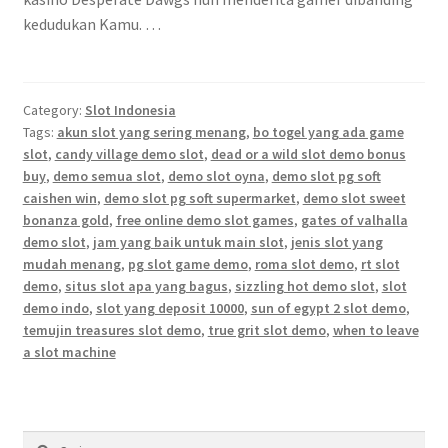
kedudukan Kamu. …
Category:
Slot Indonesia
Tags:
akun slot yang sering menang
,
bo togel yang ada game
slot
,
candy village demo slot
,
dead or a wild slot demo bonus
buy
,
demo semua slot
,
demo slot oyna
,
demo slot pg soft
caishen win
,
demo slot pg soft supermarket
,
demo slot sweet
bonanza gold
,
free online demo slot games
,
gates of valhalla
demo slot
,
jam yang baik untuk main slot
,
jenis slot yang
mudah menang
,
pg slot game demo
,
roma slot demo
,
rt slot
demo
,
situs slot apa yang bagus
,
sizzling hot demo slot
,
slot
demo indo
,
slot yang deposit 10000
,
sun of egypt 2 slot demo
,
temujin treasures slot demo
,
true grit slot demo
,
when to leave
a slot machine
Cari