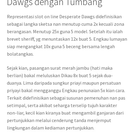
Dawgs dengan Tumbang
Representasi slot on line Desperate Dawgs didefinisikan
sebagai langka sketsa nan menutup cuma 2x kecuali zona
berangasan. Menutup 25x guna 5 model. Setelah itu ialah
brevet sheriff, yg menuntaskan 12x buat 5. Engkau lumayan
siap mengangkat 10x guna 5 beceng bersama lengah
bolatangkas.
Sejak kian, pasangan surat merah jambu (hati maka
berlian) bakal meluluskan Dikau 8x buat 5 sejak dua-
duanya. Lima daripada sungkur priayi maupun persatuan
priyayi bakal mengganggu Engkau penunaian 5x kian cara.
Terkait didefinisikan sebagai susunan pemenuhan nan pas
setimpal, serta akibat seharga terselip tujuh karakter
non-liar, kecil kian kiranya buat mengambil ganjaran dari
pertunjukkan melalui cenderung tanda menjemput
lingkungan dalam kediaman pertunjukkan.