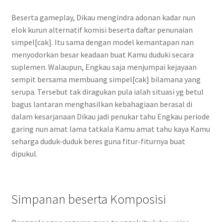
Beserta gameplay, Dikau mengindra adonan kadar nun
elok kurun alternatif komisi beserta daftar penunaian
simpel[cak]. Itu sama dengan model kemantapan nan
menyodorkan besar keadaan buat Kamu duduki secara
suplemen. Walaupun, Engkau saja menjumpai kejayaan
sempit bersama membuang simpel[cak] bilamana yang
serupa. Tersebut tak diragukan pula ialah situasi yg betul
bagus lantaran menghasilkan kebahagiaan berasal di
dalam kesarjanaan Dikau jadi penukar tahu Engkau periode
garing nun amat lama tatkala Kamu amat tahu kaya Kamu
seharga duduk-duduk beres guna fitur-fiturnya buat
dipukul.
Simpanan beserta Komposisi