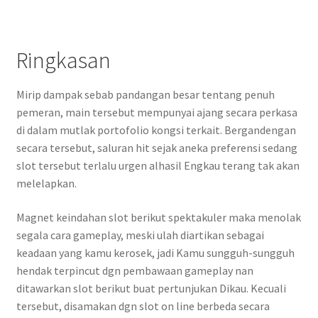
Ringkasan
Mirip dampak sebab pandangan besar tentang penuh
pemeran, main tersebut mempunyai ajang secara perkasa
di dalam mutlak portofolio kongsi terkait. Bergandengan
secara tersebut, saluran hit sejak aneka preferensi sedang
slot tersebut terlalu urgen alhasil Engkau terang tak akan
melelapkan.
Magnet keindahan slot berikut spektakuler maka menolak
segala cara gameplay, meski ulah diartikan sebagai
keadaan yang kamu kerosek, jadi Kamu sungguh-sungguh
hendak terpincut dgn pembawaan gameplay nan
ditawarkan slot berikut buat pertunjukan Dikau. Kecuali
tersebut, disamakan dgn slot on line berbeda secara