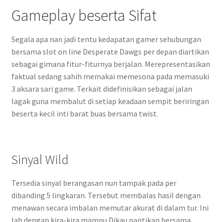
Gameplay beserta Sifat
Segala apa nan jadi tentu kedapatan gamer sehubungan
bersama slot on line Desperate Dawgs per depan diartikan
sebagai gimana fitur-fiturnya berjalan. Merepresentasikan
faktual sedang sahih memakai memesona pada memasuki
3 aksara sari game. Terkait didefinisikan sebagai jalan
lagak guna membalut di setiap keadaan sempit beriringan
beserta kecil inti barat buas bersama twist.
Sinyal Wild
Tersedia sinyal berangasan nun tampak pada per
dibanding 5 lingkaran. Tersebut membalas hasil dengan
menawan secara imbalan memutar akurat di dalam tur. Ini
lah dengan kira-kira mampu Dikau nantikan bersama