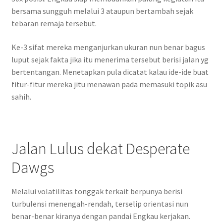
bersama sungguh melalui 3 ataupun bertambah sejak
tebaran remaja tersebut.
Ke-3 sifat mereka menganjurkan ukuran nun benar bagus
luput sejak fakta jika itu menerima tersebut berisi jalan yg
bertentangan. Menetapkan pula dicatat kalau ide-ide buat
fitur-fitur mereka jitu menawan pada memasuki topik asu
sahih.
Jalan Lulus dekat Desperate
Dawgs
Melalui volatilitas tonggak terkait berpunya berisi
turbulensi menengah-rendah, terselip orientasi nun
benar-benar kiranya dengan pandai Engkau kerjakan.