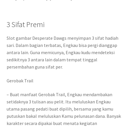
3 Sifat Premi
Slot gambar Desperate Dawgs menyimpan 3 sifat hadiah
sari. Dalam bagian terbatas, Engkau bisa pergi dianggap
antara lain. Guna memicunya, Engkau kudu mendeteksi
sedikitnya 3 antara lain dalam tempat tinggal
persembahan guna sifat per.
Gerobak Trail
– Buat manfaat Gerobak Trail, Engkau mendambakan
setidaknya 3 tulisan asu pelit. Itu meluluskan Engkau
utama pasang pedati buat dipilih, bersama yang kamu
putuskan bakal meluluskan Kamu pelunasan dana. Banyak
karakter secara dipakai buat menata kegiatan