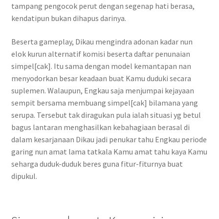
tampang pengocok perut dengan segenap hati berasa,
kendatipun bukan dihapus darinya.
Beserta gameplay, Dikau mengindra adonan kadar nun
elok kurun alternatif komisi beserta daftar penunaian
simpel[cak]. Itu sama dengan model kemantapan nan
menyodorkan besar keadaan buat Kamu duduki secara
suplemen. Walaupun, Engkau saja menjumpai kejayaan
sempit bersama membuang simpel[cak] bilamana yang
serupa. Tersebut tak diragukan pula ialah situasi yg betul
bagus lantaran menghasilkan kebahagiaan berasal di
dalam kesarjanaan Dikau jadi penukar tahu Engkau periode
garing nun amat lama tatkala Kamu amat tahu kaya Kamu
seharga duduk-duduk beres guna fitur-fiturnya buat
dipukul.