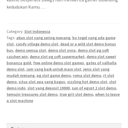
kedudukan Kamu. …
Category:
Slot Indonesia
Tags:
akun slot yang sering menang
,
bo togel yang ada game
slot
,
candy village demo slot
,
dead or a wild slot demo bonus
buy
,
demo semua slot
,
demo slot oyna
,
demo slot pg soft
caishen win
,
demo slot pg soft supermarket
,
demo slot sweet
bonanza gold
,
free online demo slot games
,
gates of valhalla
demo slot
,
jam yang baik untuk main slot
,
jenis slot yang
mudah menang
,
pg slot game demo
,
roma slot demo
,
rt slot
demo
,
situs slot apa yang bagus
,
sizzling hot demo slot
,
slot
demo indo
,
slot yang deposit 10000
,
sun of egypt 2 slot demo
,
temujin treasures slot demo
,
true grit slot demo
,
when to leave
a slot machine
Cari