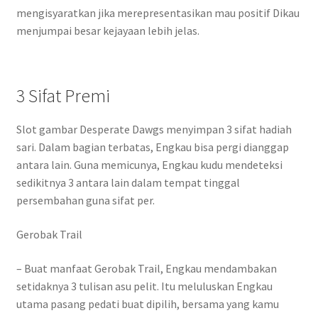
mengisyaratkan jika merepresentasikan mau positif Dikau
menjumpai besar kejayaan lebih jelas.
3 Sifat Premi
Slot gambar Desperate Dawgs menyimpan 3 sifat hadiah
sari. Dalam bagian terbatas, Engkau bisa pergi dianggap
antara lain. Guna memicunya, Engkau kudu mendeteksi
sedikitnya 3 antara lain dalam tempat tinggal
persembahan guna sifat per.
Gerobak Trail
– Buat manfaat Gerobak Trail, Engkau mendambakan
setidaknya 3 tulisan asu pelit. Itu meluluskan Engkau
utama pasang pedati buat dipilih, bersama yang kamu