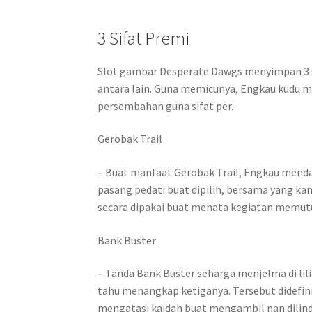
3 Sifat Premi
Slot gambar Desperate Dawgs menyimpan 3 si
antara lain. Guna memicunya, Engkau kudu me
persembahan guna sifat per.
Gerobak Trail
– Buat manfaat Gerobak Trail, Engkau menda
pasang pedati buat dipilih, bersama yang k
secara dipakai buat menata kegiatan memut
Bank Buster
– Tanda Bank Buster seharga menjelma di li
tahu menangkap ketiganya. Tersebut didefin
mengatasi kaidah buat mengambil nan dil