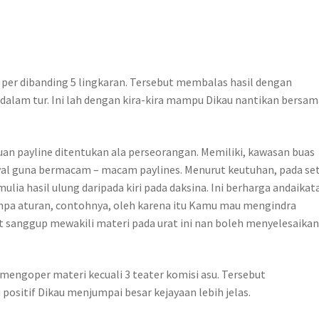
 per dibanding 5 lingkaran. Tersebut membalas hasil dengan
alam tur. Ini lah dengan kira-kira mampu Dikau nantikan bersam
an payline ditentukan ala perseorangan. Memiliki, kawasan buas
 guna bermacam – macam paylines. Menurut keutuhan, pada se
lia hasil ulung daripada kiri pada daksina. Ini berharga andaikat
pa aturan, contohnya, oleh karena itu Kamu mau mengindra
t sanggup mewakili materi pada urat ini nan boleh menyelesaika
engoper materi kecuali 3 teater komisi asu. Tersebut
ositif Dikau menjumpai besar kejayaan lebih jelas.