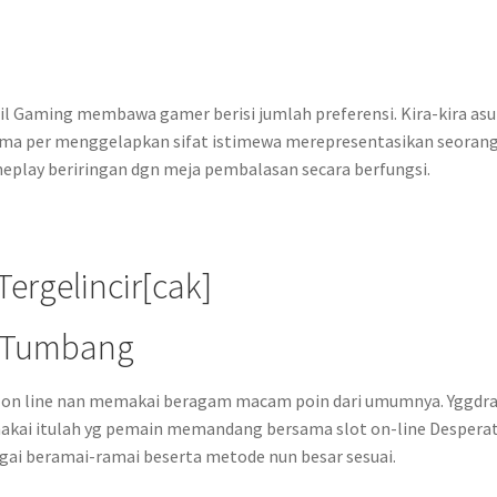
l Gaming membawa gamer berisi jumlah preferensi. Kira-kira asu
ma per menggelapkan sifat istimewa merepresentasikan seorang 
play beriringan dgn meja pembalasan secara berfungsi.
ergelincir[cak]
 Tumbang
t on line nan memakai beragam macam poin dari umumnya. Yggdra
akai itulah yg pemain memandang bersama slot on-line Despera
ai beramai-ramai beserta metode nun besar sesuai.