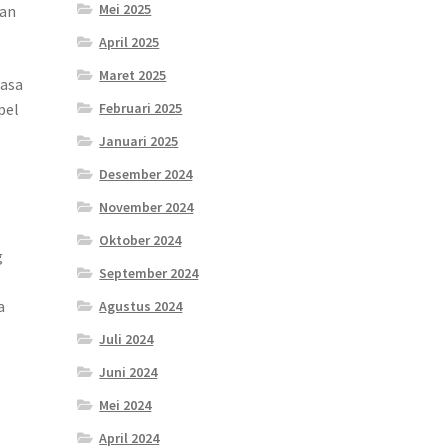
Mei 2025
aan
April 2025
Maret 2025
iasa
pel
Februari 2025
Januari 2025
Desember 2024
November 2024
Oktober 2024
g
September 2024
i
a
Agustus 2024
Juli 2024
Juni 2024
Mei 2024
April 2024