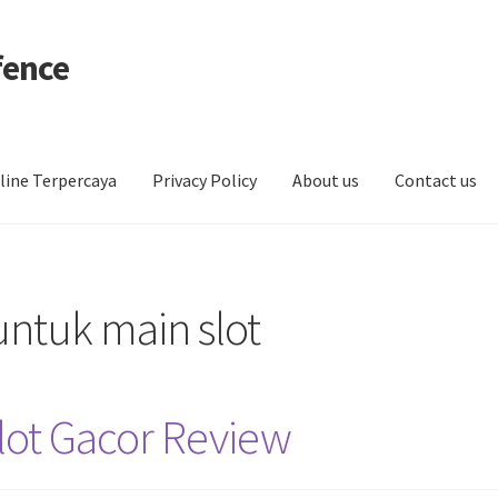
fence
line Terpercaya
Privacy Policy
About us
Contact us
untuk main slot
lot Gacor Review