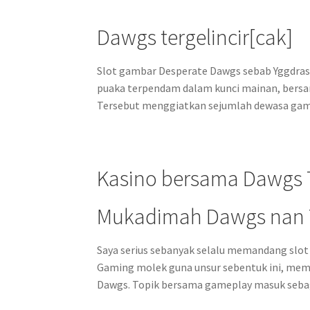
Dawgs tergelincir[cak]
Slot gambar Desperate Dawgs sebab Yggdrasi
puaka terpendam dalam kunci mainan, bersa
Tersebut menggiatkan sejumlah dewasa game
Kasino bersama Dawgs T
Mukadimah Dawgs nan
Saya serius sebanyak selalu memandang slo
Gaming molek guna unsur sebentuk ini, mem
Dawgs. Topik bersama gameplay masuk sebag