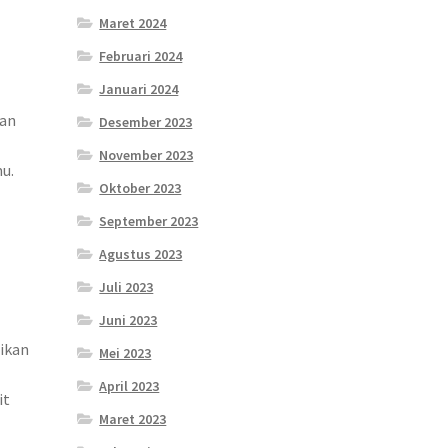
Maret 2024
Februari 2024
Januari 2024
nan
Desember 2023
November 2023
u.
Oktober 2023
September 2023
Agustus 2023
Juli 2023
Juni 2023
tikan
Mei 2023
April 2023
it
Maret 2023