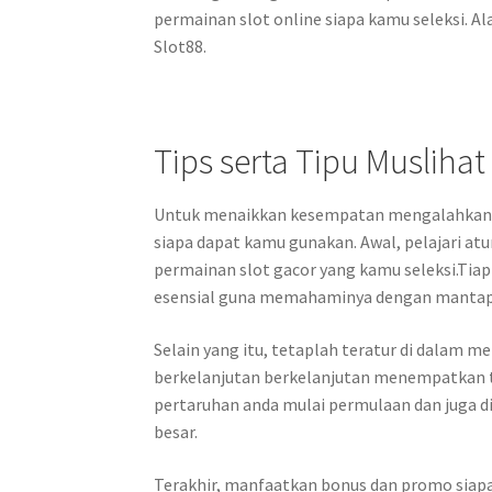
permainan slot online siapa kamu seleksi. A
Slot88.
Tips serta Tipu Muslihat
Untuk menaikkan kesempatan mengalahkan and
siapa dapat kamu gunakan. Awal, pelajari a
permainan slot gacor yang kamu seleksi.Tiap
esensial guna memahaminya dengan mantap
Selain yang itu, tetaplah teratur di dalam 
berkelanjutan berkelanjutan menempatkan t
pertaruhan anda mulai permulaan dan juga di
besar.
Terakhir, manfaatkan bonus dan promo siapa