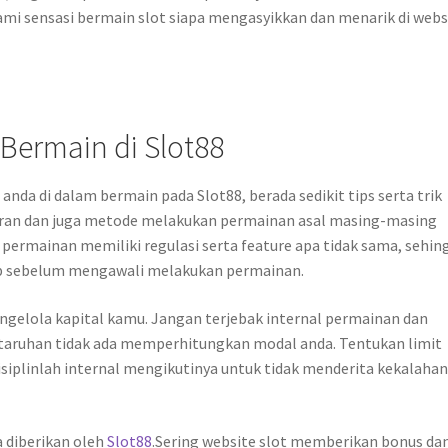
lami sensasi bermain slot siapa mengasyikkan dan menarik di webs
 Bermain di Slot88
a di dalam bermain pada Slot88, berada sedikit tips serta trik
turan dan juga metode melakukan permainan asal masing-masing
 permainan memiliki regulasi serta feature apa tidak sama, sehin
 sebelum mengawali melakukan permainan.
mengelola kapital kamu. Jangan terjebak internal permainan dan
aruhan tidak ada memperhitungkan modal anda. Tentukan limit
siplinlah internal mengikutinya untuk tidak menderita kekalahan
 diberikan oleh
Slot88
.Sering website slot memberikan bonus da