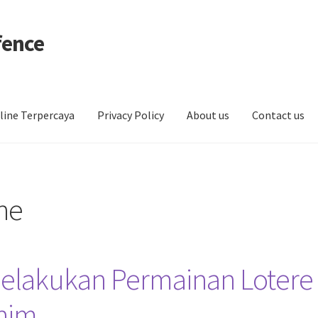
fence
line Terpercaya
Privacy Policy
About us
Contact us
ine
Melakukan Permainan Lotere
onim