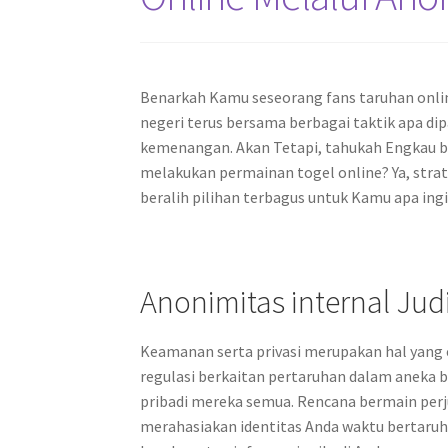
Benarkah Kamu seseorang fans taruhan online
negeri terus bersama berbagai taktik apa d
kemenangan. Akan Tetapi, tahukah Engkau ba
melakukan permainan togel online? Ya, str
beralih pilihan terbagus untuk Kamu apa ingi
Anonimitas internal Jud
Keamanan serta privasi merupakan hal yang 
regulasi berkaitan pertaruhan dalam aneka 
pribadi mereka semua. Rencana bermain per
merahasiakan identitas Anda waktu bertaruh,