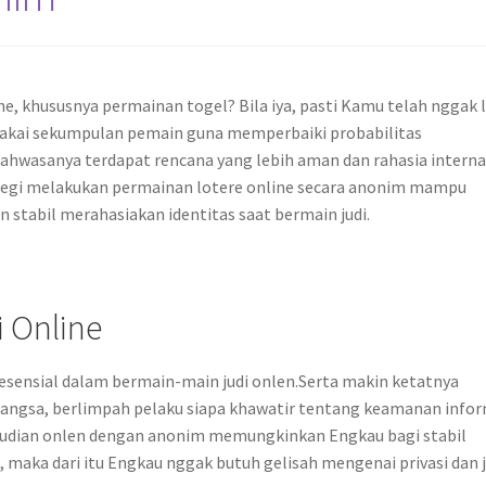
, khususnya permainan togel? Bila iya, pasti Kamu telah nggak 
ipakai sekumpulan pemain guna memperbaiki probabilitas
hwasanya terdapat rencana yang lebih aman dan rahasia interna
ategi melakukan permainan lotere online secara anonim mampu
n stabil merahasiakan identitas saat bermain judi.
i Online
esensial dalam bermain-main judi onlen.Serta makin ketatnya
bangsa, berlimpah pelaku siapa khawatir tentang keamanan infor
judian onlen dengan anonim memungkinkan Engkau bagi stabil
 maka dari itu Engkau nggak butuh gelisah mengenai privasi dan 