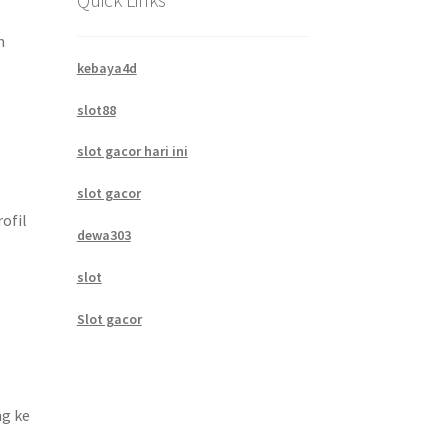
h
kebaya4d
slot88
slot gacor hari ini
slot gacor
ofil
dewa303
slot
Slot gacor
ng ke