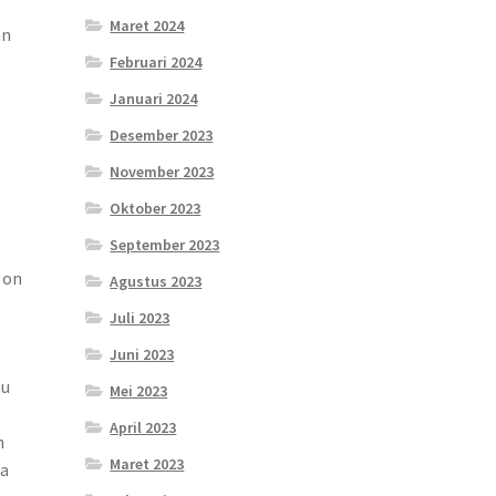
Maret 2024
an
Februari 2024
Januari 2024
Desember 2023
November 2023
Oktober 2023
September 2023
 on
Agustus 2023
Juli 2023
Juni 2023
au
Mei 2023
April 2023
n
Maret 2023
da