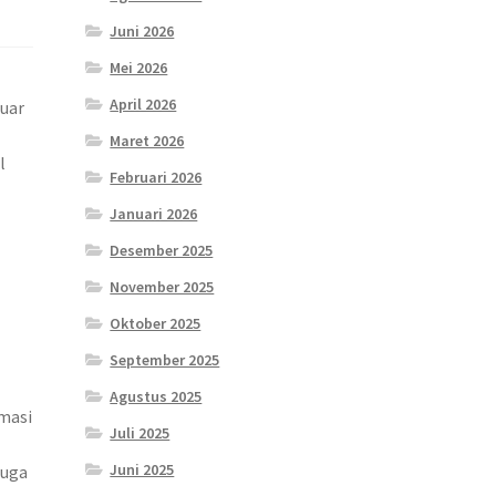
Juni 2026
Mei 2026
April 2026
luar
Maret 2026
l
Februari 2026
Januari 2026
Desember 2025
November 2025
Oktober 2025
September 2025
Agustus 2025
masi
Juli 2025
Juni 2025
juga