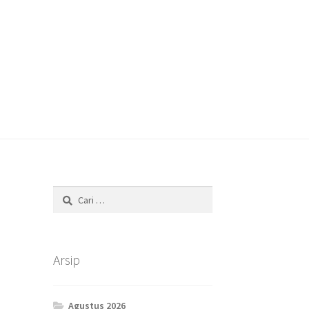
Cari
untuk:
Arsip
Agustus 2026