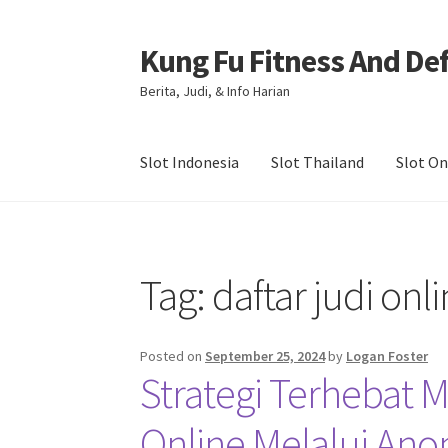
Kung Fu Fitness And De
Skip
Skip
to
to
Berita, Judi, & Info Harian
navigation
content
Slot Indonesia
Slot Thailand
Slot On
Beranda
About us
Contact us
Privacy Policy
Tag:
daftar judi onl
Posted on
September 25, 2024
by
Logan Foster
Strategi Terhebat 
Online Melalui An