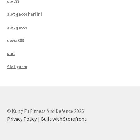
slot88
slot gacor hari ini
slot gacor
dewa303
slot
Slot gacor
© Kung Fu Fitness And Defence 2026
Privacy Policy
Built with Storefront
.