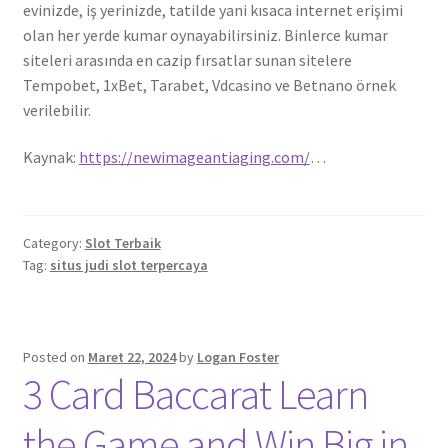
evinizde, iş yerinizde, tatilde yani kısaca internet erişimi
olan her yerde kumar oynayabilirsiniz. Binlerce kumar
siteleri arasında en cazip fırsatlar sunan sitelere
Tempobet, 1xBet, Tarabet, Vdcasino ve Betnano örnek
verilebilir.
Kaynak:
https://newimageantiaging.com/
…
Category:
Slot Terbaik
Tag:
situs judi slot terpercaya
Posted on
Maret 22, 2024
by
Logan Foster
3 Card Baccarat Learn
the Game and Win Big in