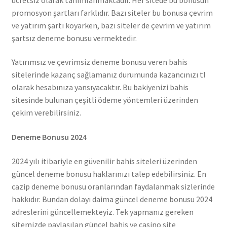
promosyon şartları farklıdır. Bazı siteler bu bonusa çevrim
ve yatırım şartı koyarken, bazı siteler de çevrim ve yatırım
şartsız deneme bonusu vermektedir.
Yatırımsız ve çevrimsiz deneme bonusu veren bahis
sitelerinde kazanç sağlamanız durumunda kazancınızı tl
olarak hesabınıza yansıyacaktır. Bu bakiyenizi bahis
sitesinde bulunan çeşitli ödeme yöntemleri üzerinden
çekim verebilirsiniz.
Deneme Bonusu 2024
2024 yılı itibariyle en güvenilir bahis siteleri üzerinden
güncel deneme bonusu haklarınızı talep edebilirsiniz. En
cazip deneme bonusu oranlarından faydalanmak sizlerinde
hakkıdır. Bundan dolayı daima güncel deneme bonusu 2024
adreslerini güncellemekteyiz. Tek yapmanız gereken
sitemizde paylaşılan güncel bahis ve casino site