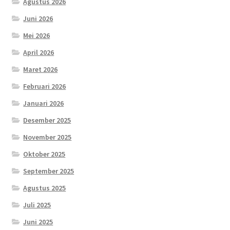
Agustus 2026
Juni 2026
Mei 2026
April 2026
Maret 2026
Februari 2026
Januari 2026
Desember 2025
November 2025
Oktober 2025
September 2025
Agustus 2025
Juli 2025
Juni 2025