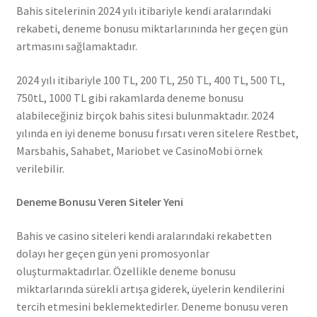
Bahis sitelerinin 2024 yılı itibariyle kendi aralarındaki
rekabeti, deneme bonusu miktarlarınında her geçen gün
artmasını sağlamaktadır.
2024 yılı itibariyle 100 TL, 200 TL, 250 TL, 400 TL, 500 TL,
750tL, 1000 TL gibi rakamlarda deneme bonusu
alabileceğiniz birçok bahis sitesi bulunmaktadır. 2024
yılında en iyi deneme bonusu fırsatı veren sitelere Restbet,
Marsbahis, Sahabet, Mariobet ve CasinoMobi örnek
verilebilir.
Deneme Bonusu Veren Siteler Yeni
Bahis ve casino siteleri kendi aralarındaki rekabetten
dolayı her geçen gün yeni promosyonlar
oluşturmaktadırlar. Özellikle deneme bonusu
miktarlarında sürekli artışa giderek, üyelerin kendilerini
tercih etmesini beklemektedirler. Deneme bonusu veren