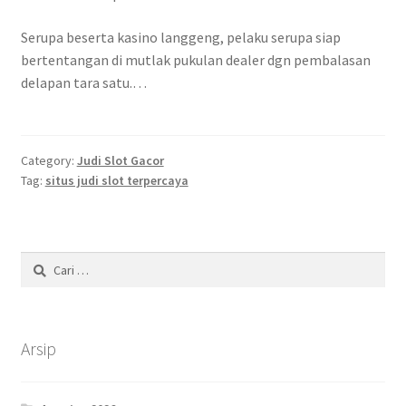
Serupa beserta kasino langgeng, pelaku serupa siap
bertentangan di mutlak pukulan dealer dgn pembalasan
delapan tara satu.…
Category:
Judi Slot Gacor
Tag:
situs judi slot terpercaya
Cari
untuk:
Arsip