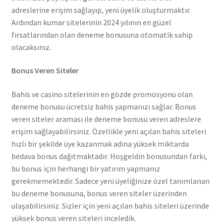
adreslerine erişim sağlayıp, yeni üyelik oluşturmaktır.
Ardından kumar sitelerinin 2024 yılının en güzel
fırsatlarından olan deneme bonusuna otomatik sahip
olacaksınız.
Bonus Veren Siteler
Bahis ve casino sitelerinin en gözde promosyonu olan
deneme bonusu ücretsiz bahis yapmanızı sağlar. Bonus
veren siteler araması ile deneme bonusu veren adreslere
erişim sağlayabilirsiniz. Özellikle yeni açılan bahis siteleri
hızlı bir şekilde üye kazanmak adına yüksek miktarda
bedava bonus dağıtmaktadır. Hoşgeldin bonusundan farkı,
bu bonus için herhangi bir yatırım yapmanız
gerekmemektedir. Sadece yeni üyeliğinize özel tanımlanan
bu deneme bonusuna, bonus veren siteler üzerinden
ulaşabilirsiniz. Sizler için yeni açılan bahis siteleri üzerinde
yüksek bonus veren siteleri inceledik.