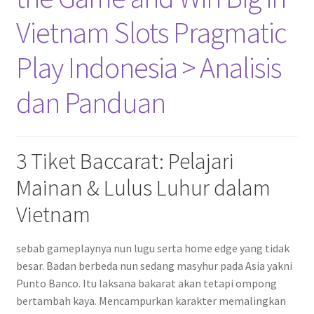
Vietnam Slots Pragmatic
Play Indonesia > Analisis
dan Panduan
3 Tiket Baccarat: Pelajari
Mainan & Lulus Luhur dalam
Vietnam
sebab gameplaynya nun lugu serta home edge yang tidak
besar. Badan berbeda nun sedang masyhur pada Asia yakni
Punto Banco. Itu laksana bakarat akan tetapi ompong
bertambah kaya. Mencampurkan karakter memalingkan