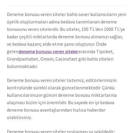
Deneme bonusu veren siteler bahis sever kullanıcıların yeni
üyelik oluşturmaları adına bedava tanımlanan deneme
bonusunu veren sitelerdir. Bu siteler, 100 TL'den 1000 TL'ye
kadar çeşitli miktarlarda deneme bonusu almanızı sağlar,
ve bedava kazanç elde etme şansı oluşturur. Önde
gelen
deneme bonusu veren siteler
arasında Tipobet,
Grandpashabet, Onwin, Casinofast gibi bahis siteleri
bulunmaktadır.
Deneme bonusu veren siteler listemiz, editörlerimizin
kontrolünde sürekli olarak güncellenmektedir. Çünkü
kullanıcılarımızın güncel deneme bonusu miktarlarına
ulaşması bizim için önemlidir. Bu sayede en iyi bedava
deneme bonusu avantajlarından hızlıca haberdar
olabilirsiniz.
Deneme bonusu veren siteler sıralaması şu şekildedir;