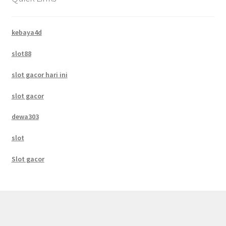
kebaya4d
slot88
slot gacor hari ini
slot gacor
dewa303
slot
Slot gacor