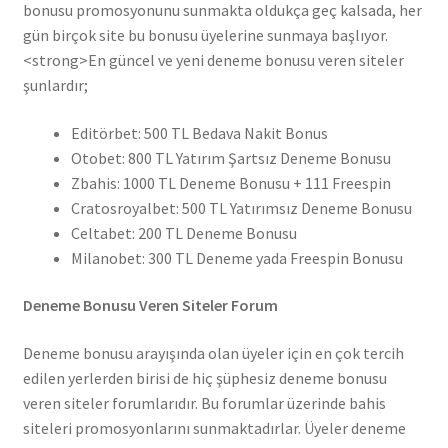
bonusu promosyonunu sunmakta oldukça geç kalsada, her
gün birçok site bu bonusu üyelerine sunmaya başlıyor.
<strong>En güncel ve yeni deneme bonusu veren siteler
şunlardır;
Editörbet: 500 TL Bedava Nakit Bonus
Otobet: 800 TL Yatırım Şartsız Deneme Bonusu
Zbahis: 1000 TL Deneme Bonusu + 111 Freespin
Cratosroyalbet: 500 TL Yatırımsız Deneme Bonusu
Celtabet: 200 TL Deneme Bonusu
Milanobet: 300 TL Deneme yada Freespin Bonusu
Deneme Bonusu Veren Siteler Forum
Deneme bonusu arayışında olan üyeler için en çok tercih
edilen yerlerden birisi de hiç şüphesiz deneme bonusu
veren siteler forumlarıdır. Bu forumlar üzerinde bahis
siteleri promosyonlarını sunmaktadırlar. Üyeler deneme