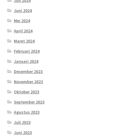
Juli 2024
Juni 2024
Mei 2024
April 2024
Maret 2024
Februari 2024
Januari 2024
Desember 2023
November 2023
Oktober 2023
September 2023
Agustus 2023
Juli 2023
Juni 2023