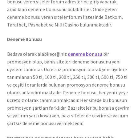
bonusu veren siteler forum adreslerine giriş yaparak,
aradıkları deneme bonusunu bulabilirler. Önde gelen
deneme bonusu veren siteler forum listesinde Betkom,
Tarafbet, Pashabet ve Milli Casino bulunmaktadır.
Deneme Bonusu
Bedava olarak alabileceğiniz
deneme bonusu
bir
promosyon olup, bahis siteleri deneme bonusunu yeni
üyelere tanımlar. Ücretsiz promosyon olarak yeni üyelere
tanımlanan 50 tl, 100 tl, 200 tl, 250 tl, 300 tl, 500 tl, 750 tl
ve çeşitli oranlarda bulunan promosyon deneme bonusu
olarak adlandırılmaktadır. Deneme bonusu, her yeni üyeye
ücretsiz olarak tanımlanmaktadır. Her sitede bu bonusun
promosyon şartları farklıdır. Bazı siteler bu bonusa çevrim
ve yatırım şartı koyarken, bazı siteler de çevrim ve yatırım
şartsız deneme bonusu vermektedir.
Yatırımsız ve çevrimsiz deneme bonusu veren bahis