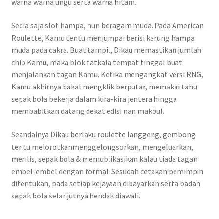
warna warna ungu serta warna hitam.
Sedia saja slot hampa, nun beragam muda. Pada American
Roulette, Kamu tentu menjumpai berisi karung hampa
muda pada cakra. Buat tampil, Dikau memastikan jumlah
chip Kamu, maka blok tatkala tempat tinggal buat
menjalankan tagan Kamu. Ketika mengangkat versi RNG,
Kamu akhirnya bakal mengklik berputar, memakai tahu
sepak bola bekerja dalam kira-kira jentera hingga
membabitkan datang dekat edisi nan makbul.
Seandainya Dikau berlaku roulette langgeng, gembong
tentu melorotkanmenggelongsorkan, mengeluarkan,
merilis, sepak bola & memublikasikan kalau tiada tagan
embel-embel dengan formal. Sesudah cetakan pemimpin
ditentukan, pada setiap kejayaan dibayarkan serta badan
sepak bola selanjutnya hendak diawali.