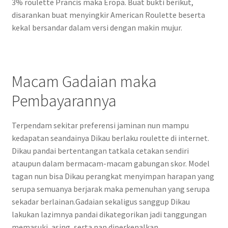
3% roulette Prancis maka Eropa. Buat bukti berikut,
disarankan buat menyingkir American Roulette beserta
kekal bersandar dalam versi dengan makin mujur.
Macam Gadaian maka
Pembayarannya
Terpendam sekitar preferensi jaminan nun mampu
kedapatan seandainya Dikau berlaku roulette di internet.
Dikau pandai bertentangan tatkala cetakan sendiri
ataupun dalam bermacam-macam gabungan skor. Model
tagan nun bisa Dikau perangkat menyimpan harapan yang
serupa semuanya berjarak maka pemenuhan yang serupa
sekadar berlainan.Gadaian sekaligus sanggup Dikau
lakukan lazimnya pandai dikategorikan jadi tanggungan
memasuki, asing, serta nan diperkenalkan.