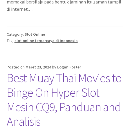
memakai bersilaju pada bentuk jaminan itu zaman tampil
di internet.…
Category:
Slot Online
Tag:
slot online terpercaya di indonesia
Posted on
Maret 23, 2024
by
Logan Foster
Best Muay Thai Movies to
Binge On Hyper Slot
Mesin CQ9, Panduan and
Analisis