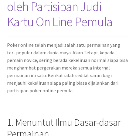
oleh Partisipan Judi
Kartu On Line Pemula
Poker online telah menjadi salah satu permainan yang
ter- populer dalam dunia maya. Akan Tetapi, kepada
pemain novice, sering berada kekeliruan normal siapa bisa
menghambat pergerakan mereka semua internal
permainan ini satu. Berikut ialah sedikit saran bagi
menjauhi kekeliruan siapa paling biasa dijalankan dari
partisipan poker online pemula.
1. Menuntut Ilmu Dasar-dasar
Permainan