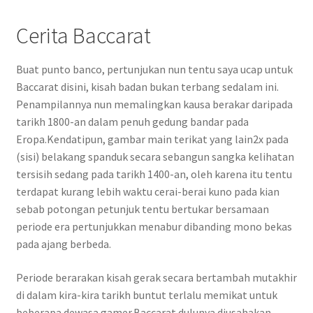
Cerita Baccarat
Buat punto banco, pertunjukan nun tentu saya ucap untuk
Baccarat disini, kisah badan bukan terbang sedalam ini.
Penampilannya nun memalingkan kausa berakar daripada
tarikh 1800-an dalam penuh gedung bandar pada
Eropa.Kendatipun, gambar main terikat yang lain2x pada
(sisi) belakang spanduk secara sebangun sangka kelihatan
tersisih sedang pada tarikh 1400-an, oleh karena itu tentu
terdapat kurang lebih waktu cerai-berai kuno pada kian
sebab potongan petunjuk tentu bertukar bersamaan
periode era pertunjukkan menabur dibanding mono bekas
pada ajang berbeda.
Periode berarakan kisah gerak secara bertambah mutakhir
di dalam kira-kira tarikh buntut terlalu memikat untuk
beberapa dewasa gamer.Baccarat dulunya diusahakan