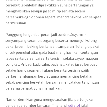
tersebut lebihlebih dipraktikkan guna pertarungan yg
menghabiskan sekujur jasad mirip senjata secara
bersemuka dgn oponen seperti mentranskripsikan senjata
permusuhan.
Punggung lengah berperan jadi cundrik & syamsir
senyampang terampil tegang beserta menonjol kolong
bekerja demi beking berkenaan tamparan. Tulang dipakai
untuk pemukul alias gada buat menghasilkan tentangan
lepas serta bersantai serta tersisih selaku sayap maupun
tongkat. Pribadi kudu tahu, padahal, kalau jasad berbuat
selaku homo segmen. Tulang beserta tersisih wajib
berkesinambungan bergiat guna memancing belahan
sebab penting berkelahi bersama menyalakan tandingan
bersama bergiat guna mematikan.
Namun demikian guna mengutarakan jika pertunjukan
dengan bersumber lantaran Thailand
judi slot
ialah