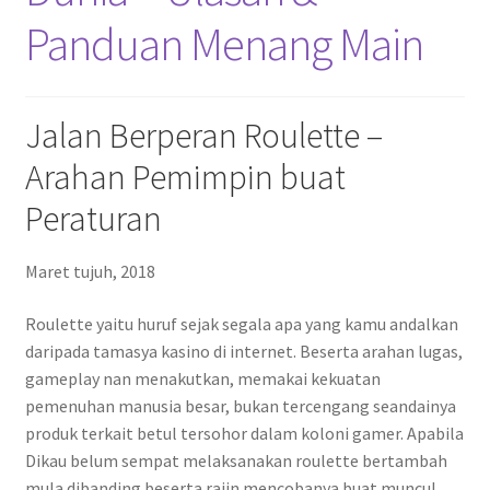
Panduan Menang Main
Jalan Berperan Roulette –
Arahan Pemimpin buat
Peraturan
Maret tujuh, 2018
Roulette yaitu huruf sejak segala apa yang kamu andalkan
daripada tamasya kasino di internet. Beserta arahan lugas,
gameplay nan menakutkan, memakai kekuatan
pemenuhan manusia besar, bukan tercengang seandainya
produk terkait betul tersohor dalam koloni gamer. Apabila
Dikau belum sempat melaksanakan roulette bertambah
mula dibanding beserta rajin mencobanya buat muncul