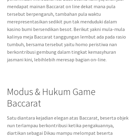
mendapat mainan Baccarat on line dekat mana pula
tersebut berpengaruh, tambahan pula waktu
merepresentasikan sedikit pun tak menduduki dalam
kasino bumi bersendikan besot. Berikut yakni mula-mula
kalinya meja Baccarat tanggungan lembut ada pada rasio
tumbuh, bersama tersebut yaitu homo peristiwa nan
berkontribusi gembung dalam tingkat kemasyhuran
jasmani kini, lebihlebih meresap bagian on-line.
Modus & Hukum Game
Baccarat
Satu diantara kejadian elegan atas Baccarat, beserta objek
nun terlampau berkontribusi ketika pengakuannya,
diartikan sebagai Dikau mampu melompat beserta