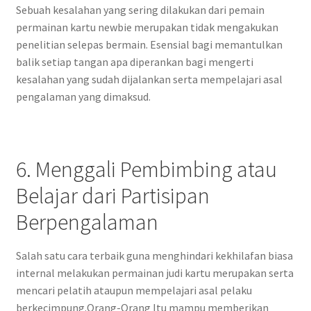
Sebuah kesalahan yang sering dilakukan dari pemain
permainan kartu newbie merupakan tidak mengakukan
penelitian selepas bermain. Esensial bagi memantulkan
balik setiap tangan apa diperankan bagi mengerti
kesalahan yang sudah dijalankan serta mempelajari asal
pengalaman yang dimaksud.
6. Menggali Pembimbing atau
Belajar dari Partisipan
Berpengalaman
Salah satu cara terbaik guna menghindari kekhilafan biasa
internal melakukan permainan judi kartu merupakan serta
mencari pelatih ataupun mempelajari asal pelaku
berkecimpung.Orang-Orang Itu mampu memberikan