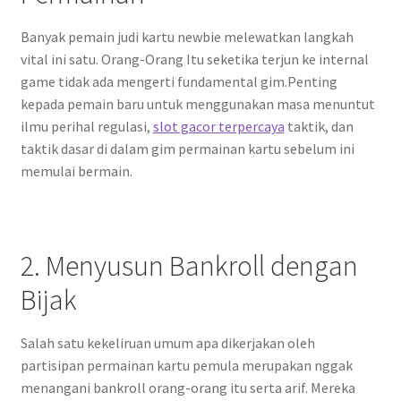
Banyak pemain judi kartu newbie melewatkan langkah
vital ini satu. Orang-Orang Itu seketika terjun ke internal
game tidak ada mengerti fundamental gim.Penting
kepada pemain baru untuk menggunakan masa menuntut
ilmu perihal regulasi,
slot gacor terpercaya
taktik, dan
taktik dasar di dalam gim permainan kartu sebelum ini
memulai bermain.
2. Menyusun Bankroll dengan
Bijak
Salah satu kekeliruan umum apa dikerjakan oleh
partisipan permainan kartu pemula merupakan nggak
menangani bankroll orang-orang itu serta arif. Mereka