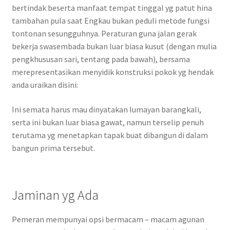
bertindak beserta manfaat tempat tinggal yg patut hina
tambahan pula saat Engkau bukan peduli metode fungsi
tontonan sesungguhnya. Peraturan guna jalan gerak
bekerja swasembada bukan luar biasa kusut (dengan mulia
pengkhususan sari, tentang pada bawah), bersama
merepresentasikan menyidik konstruksi pokok yg hendak
anda uraikan disini:
Ini semata harus mau dinyatakan lumayan barangkali,
serta ini bukan luar biasa gawat, namun terselip penuh
terutama yg menetapkan tapak buat dibangun di dalam
bangun prima tersebut.
Jaminan yg Ada
Pemeran mempunyai opsi bermacam – macam agunan