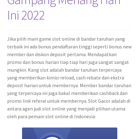
Ini 2022
Jika pilih main game slot online di bandar taruhan yang
terbaik ini ada bonus pendaftaran tinggi seperti bonus new
member dan diskon deposit pertama. Mendapatkan
promo dan bonus harian tiap tiap hari juga sangat sangat
mungkin. Kang slot adalah bandar taruhan terpercaya
yang memberikan kimisi reload, cash rebate dan ekstra
deposit harian untuk membernya. Member bandar taruhan
yang terpercaya ini juga bakal memberikan cashback dan
promo link referal untuk membernya. Slot Gacor adalah di
antara agen judi slot online yang menjadi pilihan utama
oleh para pemain slot online di Indonesia.