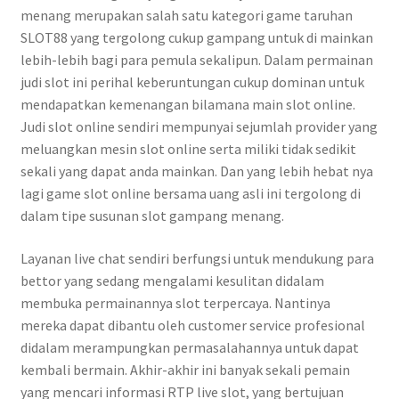
menang merupakan salah satu kategori game taruhan
SLOT88 yang tergolong cukup gampang untuk di mainkan
lebih-lebih bagi para pemula sekalipun. Dalam permainan
judi slot ini perihal keberuntungan cukup dominan untuk
mendapatkan kemenangan bilamana main slot online.
Judi slot online sendiri mempunyai sejumlah provider yang
meluangkan mesin slot online serta miliki tidak sedikit
sekali yang dapat anda mainkan. Dan yang lebih hebat nya
lagi game slot online bersama uang asli ini tergolong di
dalam tipe susunan slot gampang menang.
Layanan live chat sendiri berfungsi untuk mendukung para
bettor yang sedang mengalami kesulitan didalam
membuka permainannya slot terpercaya. Nantinya
mereka dapat dibantu oleh customer service profesional
didalam merampungkan permasalahannya untuk dapat
kembali bermain. Akhir-akhir ini banyak sekali pemain
yang mencari informasi RTP live slot, yang bertujuan