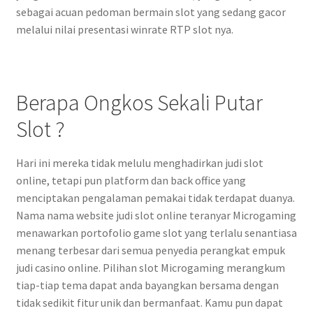
sebagai acuan pedoman bermain slot yang sedang gacor
melalui nilai presentasi winrate RTP slot nya.
Berapa Ongkos Sekali Putar
Slot ?
Hari ini mereka tidak melulu menghadirkan judi slot
online, tetapi pun platform dan back office yang
menciptakan pengalaman pemakai tidak terdapat duanya.
Nama nama website judi slot online teranyar Microgaming
menawarkan portofolio game slot yang terlalu senantiasa
menang terbesar dari semua penyedia perangkat empuk
judi casino online. Pilihan slot Microgaming merangkum
tiap-tiap tema dapat anda bayangkan bersama dengan
tidak sedikit fitur unik dan bermanfaat. Kamu pun dapat