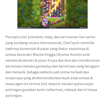
Pencipta slot premium, meja, dan permainan live casino
yang kondang secara internasional, OneTouch memiliki
hadirnya komersial di pasar yang diatur seutuhnya di
semua dunia dari Manila hingga Ukraina. Konten unik
mereka dinikmati di pasar Eropa dan Asia dan mereka terus
berinovasi melalui gameplay dan kemitraan yang beragam
dan menarik. Sebagai website judi online terbaik dan
terpercaya yang direkomendasikan buat anda semua di
mana agen itu terima Slot deposit melalui pulsa tanpa
potongan gunakan kartu telkomsel, indosat dan xl tanpa
potongan.