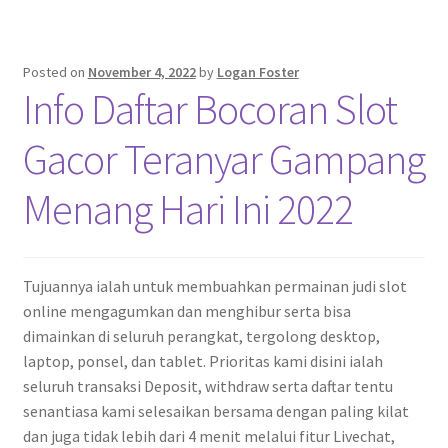
Posted on
November 4, 2022
by
Logan Foster
Info Daftar Bocoran Slot
Gacor Teranyar Gampang
Menang Hari Ini 2022
Tujuannya ialah untuk membuahkan permainan judi slot
online mengagumkan dan menghibur serta bisa
dimainkan di seluruh perangkat, tergolong desktop,
laptop, ponsel, dan tablet. Prioritas kami disini ialah
seluruh transaksi Deposit, withdraw serta daftar tentu
senantiasa kami selesaikan bersama dengan paling kilat
dan juga tidak lebih dari 4 menit melalui fitur Livechat,