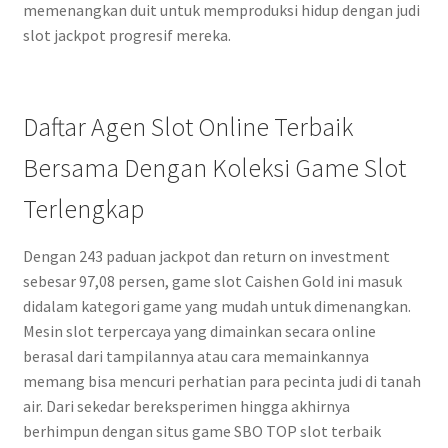
memenangkan duit untuk memproduksi hidup dengan judi
slot jackpot progresif mereka.
Daftar Agen Slot Online Terbaik
Bersama Dengan Koleksi Game Slot
Terlengkap
Dengan 243 paduan jackpot dan return on investment
sebesar 97,08 persen, game slot Caishen Gold ini masuk
didalam kategori game yang mudah untuk dimenangkan.
Mesin slot terpercaya yang dimainkan secara online
berasal dari tampilannya atau cara memainkannya
memang bisa mencuri perhatian para pecinta judi di tanah
air. Dari sekedar bereksperimen hingga akhirnya
berhimpun dengan situs game SBO TOP slot terbaik