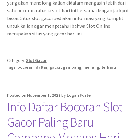
yang akan menolong kalian didalam mengasih lebih dari
satu bocoran rahasia slot hari ini bersama dengan jackpot
besar. Situs slot gacor sediakan informasi yang komplit
untuk kalian agar mengetahui bahwa Slot Online
merupakan situs yang gacor hari ini.…
Category:
Slot Gacor
Tags:
bocoran
,
daftar
,
gacor
,
gampang
,
menang
,
terbaru
Posted on
November 1, 2022
by
Logan Foster
Info Daftar Bocoran Slot
Gacor Paling Baru
Gampang Menang Hari