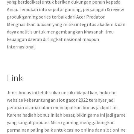
yang berdedikasi untuk berikan dukungan penuh kepada
Anda. Temukan info seputar gaming, persaingan & review
produk gaming series terbaik dari Acer Predator.
Menghasilkan lulusan yang miliki integritas akademik dan
daya analitis untuk mengembangkan khasanah ilmu
keuangan daerah di tingkat nasional maupun
internasional.
Link
Jenis bonus ini lebih sukar untuk didapatkan, hoki dan
website keberuntungan slot gacor 2022 teranyar jadi
peranan utama dalam mendapatkan bonus jackpot ini.
Karena hadiah bonus inilah besar, bikin game ini jadi game
yang sangat populer. Micro gaming menggabungkan
permainan paling baik untuk casino online dan slot online