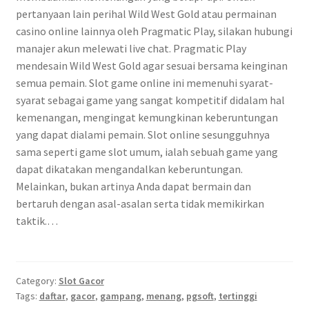
pertanyaan lain perihal Wild West Gold atau permainan
casino online lainnya oleh Pragmatic Play, silakan hubungi
manajer akun melewati live chat. Pragmatic Play
mendesain Wild West Gold agar sesuai bersama keinginan
semua pemain. Slot game online ini memenuhi syarat-
syarat sebagai game yang sangat kompetitif didalam hal
kemenangan, mengingat kemungkinan keberuntungan
yang dapat dialami pemain. Slot online sesungguhnya
sama seperti game slot umum, ialah sebuah game yang
dapat dikatakan mengandalkan keberuntungan.
Melainkan, bukan artinya Anda dapat bermain dan
bertaruh dengan asal-asalan serta tidak memikirkan
taktik.…
Category:
Slot Gacor
Tags:
daftar
,
gacor
,
gampang
,
menang
,
pgsoft
,
tertinggi