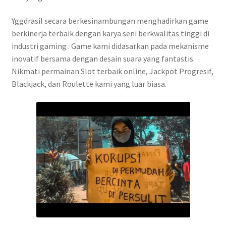
Yggdrasil secara berkesinambungan menghadirkan game
berkinerja terbaik dengan karya seni berkwalitas tinggi di
industri gaming . Game kami didasarkan pada mekanisme
inovatif bersama dengan desain suara yang fantastis.
Nikmati permainan Slot terbaik online, Jackpot Progresif,
Blackjack, dan Roulette kami yang luar biasa.