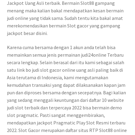
Jackpot Uang Asli terbaik. Bermain Slot88 gampang
menang maka kalian bakal mendapatkan kesan bermain
judi online yang tidak sama. Sudah tentu kita bakal amat
merekomendasikan bermain Slot gacor yang gampang
jackpot besar disini.
Karena cuma bersama dengan 1 akun anda telah bisa
memainkan semua jenis permainan judi24online Terbaru
secara lengkap. Selain berasal dari itu kami sebagai salah
satu link bo judi slot gacor online uang asli paling baik di
Asia terutama di Indonesia, kami mengutamakan
kemudahan transaksi yang dapat dilaksanakan kapan jam
pun dan diproses bersama dengan secepatnya. Bagi kalian
yang sedang menggali keuntungan dari daftar 10 website
judi slot terbaik dan terpercaya 2022 bisa bermain demo
slot pragmatic. Pasti sangat menggembirakan,
mendapatkan jackpot Pragmatic Play Slot Resmi terbaru
2022. Slot Gacor merupakan daftar situs RTP Slot88 online