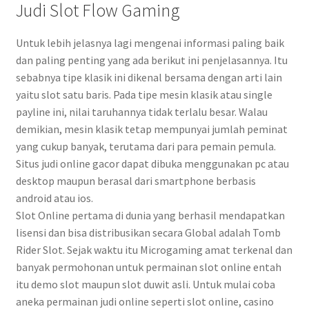
Judi Slot Flow Gaming
Untuk lebih jelasnya lagi mengenai informasi paling baik
dan paling penting yang ada berikut ini penjelasannya. Itu
sebabnya tipe klasik ini dikenal bersama dengan arti lain
yaitu slot satu baris. Pada tipe mesin klasik atau single
payline ini, nilai taruhannya tidak terlalu besar. Walau
demikian, mesin klasik tetap mempunyai jumlah peminat
yang cukup banyak, terutama dari para pemain pemula.
Situs judi online gacor dapat dibuka menggunakan pc atau
desktop maupun berasal dari smartphone berbasis
android atau ios.
Slot Online pertama di dunia yang berhasil mendapatkan
lisensi dan bisa distribusikan secara Global adalah Tomb
Rider Slot. Sejak waktu itu Microgaming amat terkenal dan
banyak permohonan untuk permainan slot online entah
itu demo slot maupun slot duwit asli. Untuk mulai coba
aneka permainan judi online seperti slot online, casino