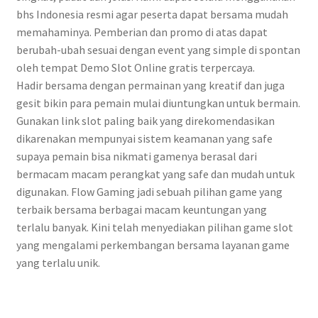
bhs Indonesia resmi agar peserta dapat bersama mudah
memahaminya. Pemberian dan promo di atas dapat
berubah-ubah sesuai dengan event yang simple di spontan
oleh tempat Demo Slot Online gratis terpercaya.
Hadir bersama dengan permainan yang kreatif dan juga
gesit bikin para pemain mulai diuntungkan untuk bermain.
Gunakan link slot paling baik yang direkomendasikan
dikarenakan mempunyai sistem keamanan yang safe
supaya pemain bisa nikmati gamenya berasal dari
bermacam macam perangkat yang safe dan mudah untuk
digunakan. Flow Gaming jadi sebuah pilihan game yang
terbaik bersama berbagai macam keuntungan yang
terlalu banyak. Kini telah menyediakan pilihan game slot
yang mengalami perkembangan bersama layanan game
yang terlalu unik.