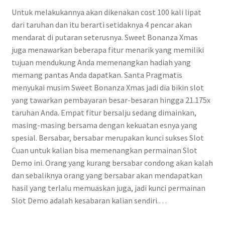
Untuk melakukannya akan dikenakan cost 100 kali lipat
dari taruhan dan itu berarti setidaknya 4 pencar akan
mendarat di putaran seterusnya. Sweet Bonanza Xmas
juga menawarkan beberapa fitur menarik yang memiliki
tujuan mendukung Anda memenangkan hadiah yang
memang pantas Anda dapatkan. Santa Pragmatis
menyukai musim Sweet Bonanza Xmas jadi dia bikin slot
yang tawarkan pembayaran besar-besaran hingga 21.175x
taruhan Anda. Empat fitur bersalju sedang dimainkan,
masing-masing bersama dengan kekuatan esnya yang
spesial. Bersabar, bersabar merupakan kunci sukses Slot
Cuan untuk kalian bisa memenangkan permainan Slot
Demo ini. Orang yang kurang bersabar condong akan kalah
dan sebaliknya orang yang bersabar akan mendapatkan
hasil yang terlalu memuaskan juga, jadi kunci permainan
Slot Demo adalah kesabaran kalian sendiri.…