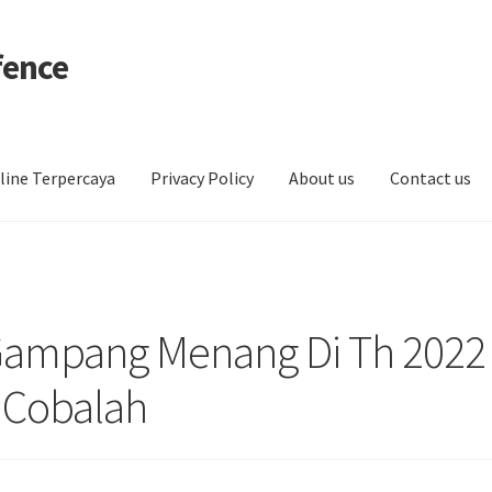
fence
line Terpercaya
Privacy Policy
About us
Contact us
 Gampang Menang Di Th 2022
 Cobalah