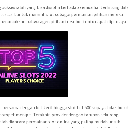
 sukses ialah yang bisa disiplin terhadap semua hal terhitung da
tertarik untuk memilih slot sebagai permainan pilihan mereka.
menunjukkan bahwa agen pilihan tersebut tentu dapat dipercaya.
 bersama dengan bet kecil hingga slot bet 500 supaya tidak butu
t dompet menipis. Terakhir, provider dengan taruhan sekurang-
lah diantara permainan slot online yang paling mudah untuk