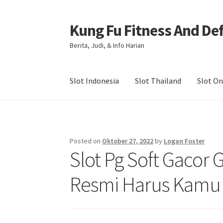
Kung Fu Fitness And De
Skip
Skip
to
to
Berita, Judi, & Info Harian
navigation
content
Slot Indonesia
Slot Thailand
Slot On
Beranda
About us
Contact us
Privacy Policy
Posted on
Oktober 27, 2022
by
Logan Foster
Slot Pg Soft Gacor
Resmi Harus Kamu