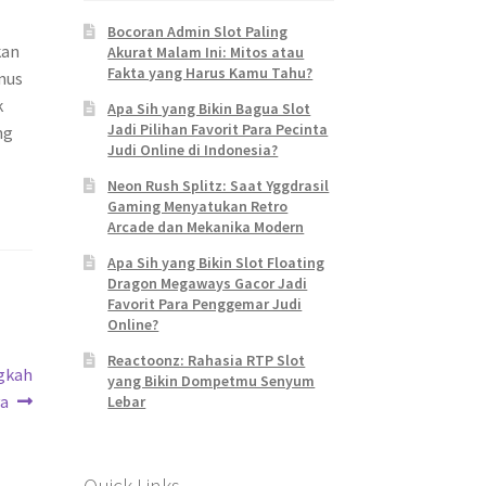
Bocoran Admin Slot Paling
kan
Akurat Malam Ini: Mitos atau
Fakta yang Harus Kamu Tahu?
nus
k
Apa Sih yang Bikin Bagua Slot
Jadi Pilihan Favorit Para Pecinta
ng
Judi Online di Indonesia?
Neon Rush Splitz: Saat Yggdrasil
Gaming Menyatukan Retro
Arcade dan Mekanika Modern
Apa Sih yang Bikin Slot Floating
Dragon Megaways Gacor Jadi
Favorit Para Penggemar Judi
Online?
Reactoonz: Rahasia RTP Slot
ngkah
yang Bikin Dompetmu Senyum
a
Lebar
Quick Links