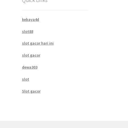
kebaya4d
slot88
slot gacor hari ini
slot gacor
dewa303
slot
Slot gacor