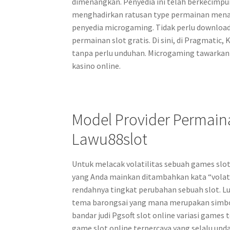
dimenangkan. Penyedia ini telah berkecimpun
menghadirkan ratusan type permainan menari
penyedia microgaming. Tidak perlu downloa
permainan slot gratis. Di sini, di Pragmati
tanpa perlu unduhan. Microgaming tawarkan p
kasino online.
Model Provider Permaina
Lawu88slot
Untuk melacak volatilitas sebuah games sl
yang Anda mainkan ditambahkan kata “volatil
rendahnya tingkat perubahan sebuah slot. Lu
tema barongsai yang mana merupakan simbol
bandar judі Pgѕоft slot оnlіnе vаrіаѕі game
gаmе ѕlоt оnlіnе tеrреrсауа уаng ѕеlаlu uрd