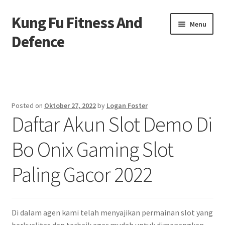
Kung Fu Fitness And
Skip
Skip
Menu
to
to
Defence
navigation
content
Beranda
About us
Posted on
Oktober 27, 2022
by
Logan Foster
Daftar Akun Slot Demo Di
Contact us
Bo Onix Gaming Slot
Privacy Policy
Paling Gacor 2022
Di dalam agen kami telah menyajikan permainan slot yang