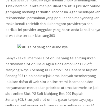
berkualitas dan terbaik agar mudah untuk dimenangkan.
Tidak heran bila kita menjadi diantara situs judi slot online
gampang menang terbaik di Indonesia. Agar mendapatkan
rekomendasi permainan yang populer dan menyenangkan
maka kenali terlebih dahulu beragam providernya dan
berikut ini provider unggulan yang harus anda kenali hanya
di website terbaik Mustang303.
Banyak sekali member slot online yang telah tunjukkan
permainan slot online di agen slot Demo Slot PG Soft
Mahjong Ways 2 Senang303. Demo Slot Habanero Rupiah
Senang303 telah hadir sejak lama, banyak member yang
lakukan daftar di web slot online resmi. Keamanan dan
kenyamanan merupakan prioritas utama dari website judi
slot online Slot PG Soft Mahjong Bet 200 Rupiah
Senang303. Situs judi slot online gacor terpercaya juga
sedia kan pelayanan customer service online selama 24