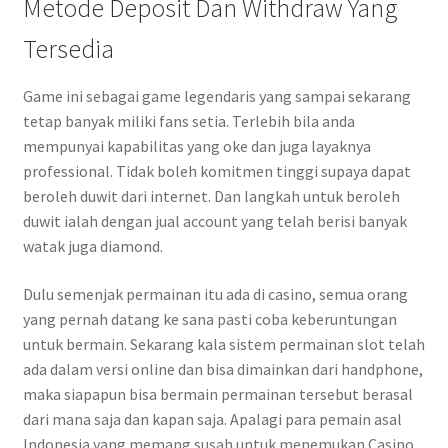
Metode Deposit Dan Withdraw Yang
Tersedia
Game ini sebagai game legendaris yang sampai sekarang
tetap banyak miliki fans setia. Terlebih bila anda
mempunyai kapabilitas yang oke dan juga layaknya
professional. Tidak boleh komitmen tinggi supaya dapat
beroleh duwit dari internet. Dan langkah untuk beroleh
duwit ialah dengan jual account yang telah berisi banyak
watak juga diamond.
Dulu semenjak permainan itu ada di casino, semua orang
yang pernah datang ke sana pasti coba keberuntungan
untuk bermain. Sekarang kala sistem permainan slot telah
ada dalam versi online dan bisa dimainkan dari handphone,
maka siapapun bisa bermain permainan tersebut berasal
dari mana saja dan kapan saja. Apalagi para pemain asal
Indonesia yang memang susah untuk menemukan Casino