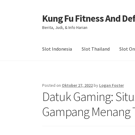
Kung Fu Fitness And De
Skip
Skip
to
to
Berita, Judi, & Info Harian
navigation
content
Slot Indonesia
Slot Thailand
Slot On
Beranda
About us
Contact us
Privacy Policy
Posted on
Oktober 27, 2022
by
Logan Foster
Datuk Gaming: Situs
Gampang Menang T