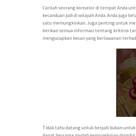
Carilah seorang konselor di tempat Anda un
kecanduan judi di wilayah Anda. Anda juga bel
satu memungkinkan. Juga penting untuk men
berikan semua informasi tentang kriteria t
mengucapkan kesan yang berlawanan terhada
Tidak tahu datang untuk berjudi bukan untuk
dapat bersama mudah kemungkinan diambil ber