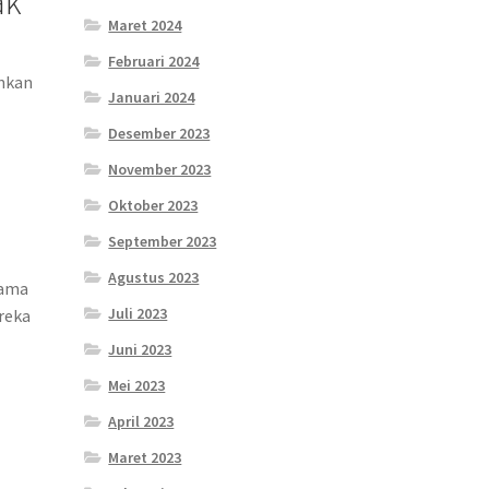
ak
Maret 2024
Februari 2024
inkan
Januari 2024
Desember 2023
November 2023
Oktober 2023
September 2023
Agustus 2023
sama
Juli 2023
reka
Juni 2023
Mei 2023
April 2023
Maret 2023