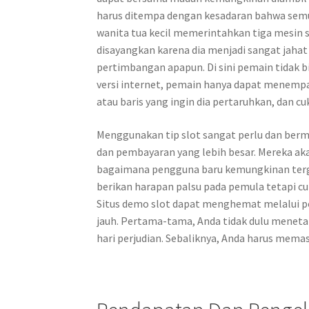
harus ditempa dengan kesadaran bahwa semua p
wanita tua kecil memerintahkan tiga mesin s
disayangkan karena dia menjadi sangat ja
pertimbangan apapun. Di sini pemain tidak 
versi internet, pemain hanya dapat menempa
atau baris yang ingin dia pertaruhkan, dan 
Menggunakan tip slot sangat perlu dan ber
dan pembayaran yang lebih besar. Mereka ak
bagaimana pengguna baru kemungkinan tergan
berikan harapan palsu pada pemula tetapi
Situs demo slot dapat menghemat melalui p
jauh. Pertama-tama, Anda tidak dulu meneta
hari perjudian. Sebaliknya, Anda harus memas