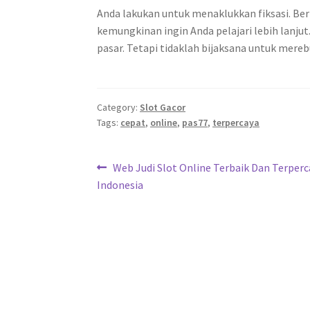
Anda lakukan untuk menaklukkan fiksasi. Beri
kemungkinan ingin Anda pelajari lebih lanjut
pasar. Tetapi tidaklah bijaksana untuk mere
Category:
Slot Gacor
Tags:
cepat
,
online
,
pas77
,
terpercaya
Navigasi
Previous
Web Judi Slot Online Terbaik Dan Terperc
post:
Indonesia
pos