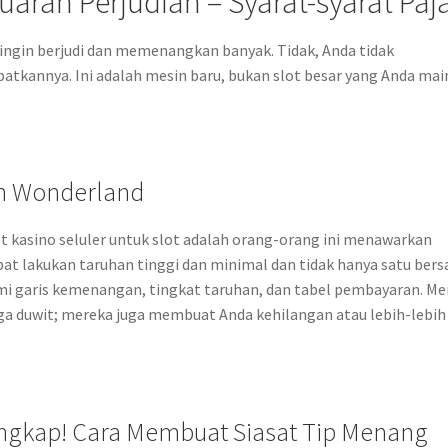
ran Perjudian – Syarat-syarat Paj
k ingin berjudi dan memenangkan banyak. Tidak, Anda tidak
atkannya. Ini adalah mesin baru, bukan slot besar yang Anda ma
In Wonderland
slot kasino seluler untuk slot adalah orang-orang ini menawarkan
apat lakukan taruhan tinggi dan minimal dan tidak hanya satu ber
i garis kemenangan, tingkat taruhan, dan tabel pembayaran. Me
a duwit; mereka juga membuat Anda kehilangan atau lebih-lebih
gkap! Cara Membuat Siasat Tip Menang