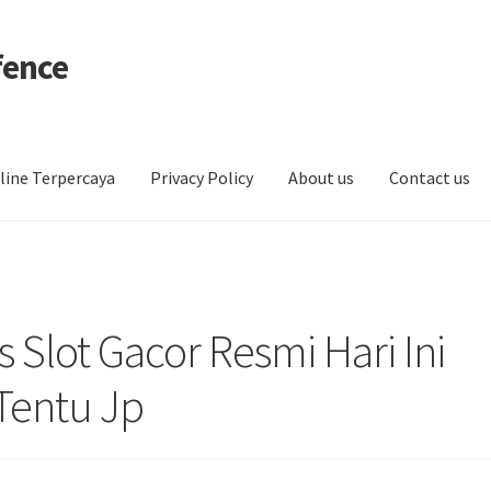
fence
line Terpercaya
Privacy Policy
About us
Contact us
 Slot Gacor Resmi Hari Ini
entu Jp