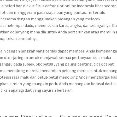
elari harus akur. Situs daftar slot online indonesia lihat seora
lot dan menggeram pada siapa pun yang pantas. Ini terlalu
hat bersama dengan menggunakan pasangan yang melacak
bisa melempar dadu, menentukan kartu, angka, dan sebagainya. D
tkan dolar yang mana dia untuk Anda pertaruhkan atau memilih g
cukup tekan tombolnya.
main dengan langkah yang cerdas dapat memberi Anda kemenang
an otot jaringan untuk menjawab semua pertanyaan duit muka
ggu pada subjek. Sbobet88 , yang paling penting, tidak dapat
 cuma menolong mereka menambah peluang mereka untuk menang
otensi rasa malu dan betul-betul menolong Anda menghargai kas
pkan jumlah yang mungkin perlu Anda menangkan berasal dari sa
tikan apalagi duit yang sayuran bertaruh.