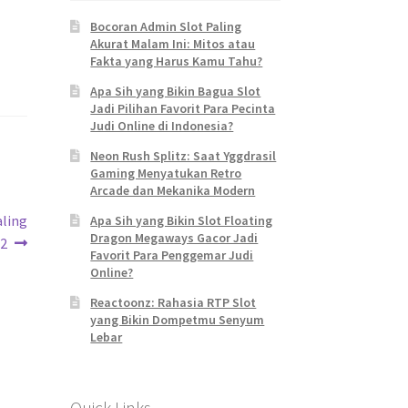
Bocoran Admin Slot Paling
Akurat Malam Ini: Mitos atau
Fakta yang Harus Kamu Tahu?
Apa Sih yang Bikin Bagua Slot
Jadi Pilihan Favorit Para Pecinta
Judi Online di Indonesia?
Neon Rush Splitz: Saat Yggdrasil
Gaming Menyatukan Retro
Arcade dan Mekanika Modern
aling
Apa Sih yang Bikin Slot Floating
Dragon Megaways Gacor Jadi
22
Favorit Para Penggemar Judi
Online?
Reactoonz: Rahasia RTP Slot
yang Bikin Dompetmu Senyum
Lebar
Quick Links