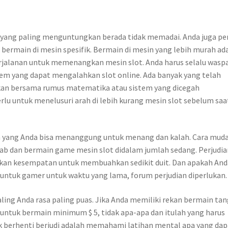
 yang paling menguntungkan berada tidak memadai. Anda juga pe
bermain di mesin spesifik. Bermain di mesin yang lebih murah ad
erjalanan untuk memenangkan mesin slot. Anda harus selalu wasp
em yang dapat mengalahkan slot online. Ada banyak yang telah
kan bersama rumus matematika atau sistem yang dicegah
erlu untuk menelusuri arah di lebih kurang mesin slot sebelum saa
ah yang Anda bisa menanggung untuk menang dan kalah. Cara mud
ab dan bermain game mesin slot didalam jumlah sedang. Perjudia
kan kesempatan untuk membuahkan sedikit duit. Dan apakah And
 untuk gamer untuk waktu yang lama, forum perjudian diperlukan.
aling Anda rasa paling puas. Jika Anda memiliki rekan bermain ta
g untuk bermain minimum $ 5, tidak apa-apa dan itulah yang harus
uk berhenti berjudi adalah memahami latihan mental apa yang dap