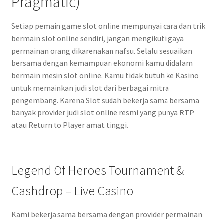
Pragmatic)
Setiap pemain game slot online mempunyai cara dan trik
bermain slot online sendiri, jangan mengikuti gaya
permainan orang dikarenakan nafsu. Selalu sesuaikan
bersama dengan kemampuan ekonomi kamu didalam
bermain mesin slot online. Kamu tidak butuh ke Kasino
untuk memainkan judi slot dari berbagai mitra
pengembang. Karena Slot sudah bekerja sama bersama
banyak provider judi slot online resmi yang punya RTP
atau Return to Player amat tinggi.
Legend Of Heroes Tournament &
Cashdrop – Live Casino
Kami bekerja sama bersama dengan provider permainan