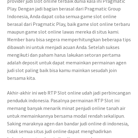
provider judi slot online terbaik dunia kala ini Pragmatic
Play. Dengan jadi bagian berasal dari Pragmatic Group
Indonesia, Anda dapat coba semua game slot online
berasal dari Pragmatic Play, baik game slot online terbaru
maupun game slot online lawas mereka di situs kami.
Member baru bisa segera memperhitungkan beberapa tips
dibawah ini untuk menjadi acuan Anda. Setelah sukses
mengikuti dan paham harus lakukan setoran pertama
adalah deposit untuk dapat memainkan permainan agen
judi slot paling baik bisa kamu mainkan sesudah join
bersama kita.
Akhir-akhir ini web RTP Slot online udah jadi perbincangan
penduduk indonesia. Pasalnya permainan RTP Slot ini
memang banyak menarik minat penjudi online tanah air
untuk memainkannya bersama modal rendah sekalipun.
Saking maraknya agen dan bandar judi online di indonesia,
tidak semua situs judi online dapat menghadirkan