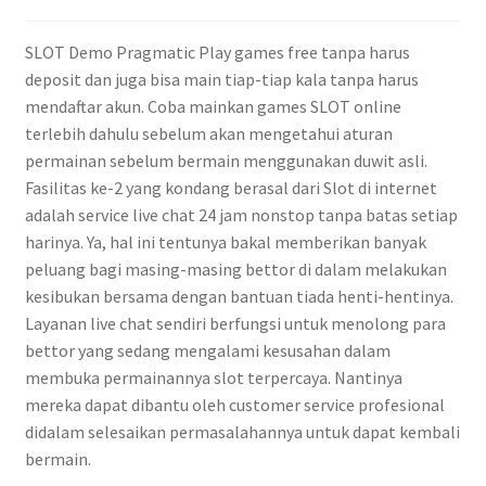
SLOT Demo Pragmatic Play games free tanpa harus
deposit dan juga bisa main tiap-tiap kala tanpa harus
mendaftar akun. Coba mainkan games SLOT online
terlebih dahulu sebelum akan mengetahui aturan
permainan sebelum bermain menggunakan duwit asli.
Fasilitas ke-2 yang kondang berasal dari Slot di internet
adalah service live chat 24 jam nonstop tanpa batas setiap
harinya. Ya, hal ini tentunya bakal memberikan banyak
peluang bagi masing-masing bettor di dalam melakukan
kesibukan bersama dengan bantuan tiada henti-hentinya.
Layanan live chat sendiri berfungsi untuk menolong para
bettor yang sedang mengalami kesusahan dalam
membuka permainannya slot terpercaya. Nantinya
mereka dapat dibantu oleh customer service profesional
didalam selesaikan permasalahannya untuk dapat kembali
bermain.