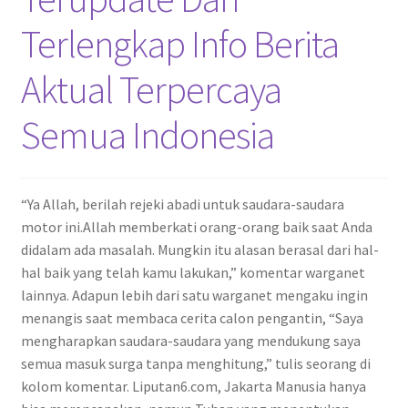
Terlengkap Info Berita
Aktual Terpercaya
Semua Indonesia
“Ya Allah, berilah rejeki abadi untuk saudara-saudara
motor ini.Allah memberkati orang-orang baik saat Anda
didalam ada masalah. Mungkin itu alasan berasal dari hal-
hal baik yang telah kamu lakukan,” komentar warganet
lainnya. Adapun lebih dari satu warganet mengaku ingin
menangis saat membaca cerita calon pengantin, “Saya
mengharapkan saudara-saudara yang mendukung saya
semua masuk surga tanpa menghitung,” tulis seorang di
kolom komentar. Liputan6.com, Jakarta Manusia hanya