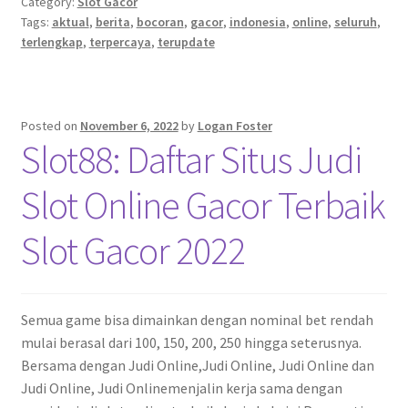
Category:
Slot Gacor
Tags:
aktual
,
berita
,
bocoran
,
gacor
,
indonesia
,
online
,
seluruh
,
terlengkap
,
terpercaya
,
terupdate
Posted on
November 6, 2022
by
Logan Foster
Slot88: Daftar Situs Judi
Slot Online Gacor Terbaik
Slot Gacor 2022
Semua game bisa dimainkan dengan nominal bet rendah
mulai berasal dari 100, 150, 200, 250 hingga seterusnya.
Bersama dengan Judi Online,Judi Online, Judi Online dan
Judi Online, Judi Onlinemenjalin kerja sama dengan