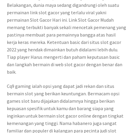
Belakangan, dunia maya sedang digandrungi oleh suatu
permainan link slot gacor yang terlalu viral yakni
permainan Slot Gacor Hari ini. Link Slot Gacor Mudah
memang terbukti banyak sekali mencetak pemenang yang
pastinya membuat para pemainnya bangga atas hasil
kerja keras mereka. Ketentuan basic dari situs slot gacor
2022 yang hendak dimainkan butuh didalami lebih dulu.
Tiap player Harus mengerti dan paham keputusan basic
dan langkah bermain di web slot gacor dengan benar dan
baik.
Cq9 gaming ialah opsi yang dapat jadi rekan dan situs
bermain slot yang berikan keuntungan. Bermacam opsi
games slot baru dijajakan didalamnya hingga berikan
kepuasan spesifik untuk kamu dan barang siapa yang
inginkan untuk bermain slot gacor online dengan tingkat
kemenangan yang tinggi. Nama habanero juga sangat
familiar dan populer di kalangan para pecinta judi slot