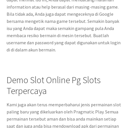
information atau help berasal dari masing-masing game.
Bila tidak ada, Anda juga dapat mengeceknya di Google
bersama mengetik nama game tersebut. Semakin banyak
isu yang Anda dapat maka semakin gampang pula Anda
membaca resiko bermain di mesin tersebut. Buatlah
username dan password yang dapat digunakan untuk login
di di dalam akun bermain.
Demo Slot Online Pg Slots
Terpercaya
Kami juga akan terus memperbaharui jenis permainan slot
paling baru yang dikeluarkan oleh Pragmatic Play. Semua
permainan tersebut aman dan bisa anda mainkan setiap
saat dan juga anda bisa mendownload apk dari permainan