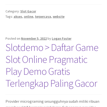
Category:
Slot Gacor
Tags:
akses
,
online
,
terpercaya
,
website
Posted on
November 5, 2022
by
Logan Foster
Slotdemo > Daftar Game
Slot Online Pragmatic
Play Demo Gratis
Terlengkap Paling Gacor
Provider micrograming sesungguhnya sudah miliki ribuan