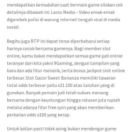
mendapatkan kemudahan saat bermain game silakan cek
detailnya dibawah ini. Laros Media – Video emak-emak
digerebek polisi di warung internet tengah viral di media
sosial.
Begitu juga RTP ini dapat terus diperbaharui setiap
harinya cocok bersama gamenya. Bagi member slot
online, kamu bakal mendapatkan semua game judi onlnie
teranyar dari kita yakni 9Gaming, dengan tampilan yang
baru dan ada fitur menarik, serta bonus jackpot slot online
terbesar. Slot Gacor Sweet Bonanza memiliki tawaran
total odds terbesar yaitu x21.100 atas taruhan yang di
gunakan. Banyak pemain judi telah sukses menang
bersama dengan keuntungan hingga ratusan juta rupiah
melalui adanya fitur free spin yang akan memberikan
perkalian odds x100 yang kerap.
Untuk kalian pasti tidak asing bukan mendengar game