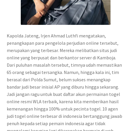
Kapolda Jateng, Irjen Ahmad Luthfi mengatakan,
penangkapan para pengelola perjudian online tersebut,
merupakan yang terbesar. Mereka melibatkan situs judi
online yang berpusat dan berkantor server di Kamboja.
Dari puluhan masalah tersebut, timnya udah memastikan
65 orang sebagai tersangka. Namun, hingga kala ini, tim
berasal dari Polda Sumut, belum sukses menangkap
bandar judi besar inisial AP yang diburu hingga sekarang.
Jadi jangan ragu untuk buat daftar akun permainan togel
online resmi WLA terbaik, karena kita memberikan hasil
kemenangan hingga 100% untuk pecinta togel. 10 agen
judi togel online terbesar di indonesia bertanggung jawab
penuh kepada setiap pemain indonesia agar tidak
mengalami kerugian lagi dikarenakan bermain di web