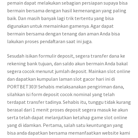
pemain dapat melakukan sebagian persiapan supaya bisa
bermain bersama dengan hasil kemenangan yang paling
baik. Dan masih banyak lagi trik tertentu yang bisa
digunakan untuk memainkan gamenya. Agar dapat
bermain bersama dengan tenang dan aman Anda bisa
lakukan proses pendaftaran saat ini juga.
Sesudah isikan formulir deposit, segera transfer dana ke
rekening bank tujuan, dan saldo akun bermain Anda bakal
segera cocok menurut jumlah deposit. Mainkan slot online
dan dapatkan kumpulan laman slot gacor hari ini di
PORTBET303! Sehabis melaksanakan pengiriman dana,
silahkan isi form deposit cocok nominal yang telah
terdapat transfer tadinya. Sehabis itu, tunggu tidak kurang
berasal dari 1 menit proses deposit segera masuk ke akun
serta telah dapat melanjutkan ketahap game slot online
yang di idamkan. Pertama, salah satu keuntungan yang
bisa anda dapatkan bersama memanfaatkan website kami