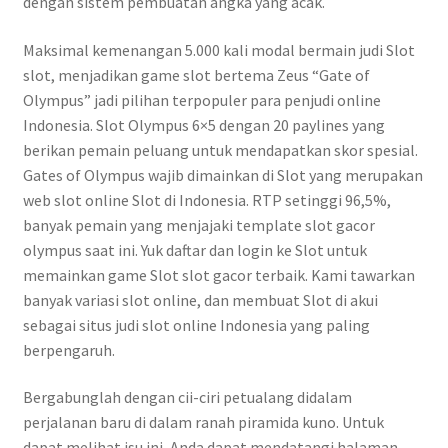
dengan sistem pembuatan angka yang acak.
Maksimal kemenangan 5.000 kali modal bermain judi Slot
slot, menjadikan game slot bertema Zeus “Gate of
Olympus” jadi pilihan terpopuler para penjudi online
Indonesia. Slot Olympus 6×5 dengan 20 paylines yang
berikan pemain peluang untuk mendapatkan skor spesial.
Gates of Olympus wajib dimainkan di Slot yang merupakan
web slot online Slot di Indonesia. RTP setinggi 96,5%,
banyak pemain yang menjajaki template slot gacor
olympus saat ini. Yuk daftar dan login ke Slot untuk
memainkan game Slot slot gacor terbaik. Kami tawarkan
banyak variasi slot online, dan membuat Slot di akui
sebagai situs judi slot online Indonesia yang paling
berpengaruh.
Bergabunglah dengan cii-ciri petualang didalam
perjalanan baru di dalam ranah piramida kuno. Untuk
dapat melihat isu ini, Anda dapat mendatangi halaman