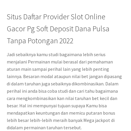
Situs Daftar Provider Slot Online
Gacor Pg Soft Deposit Dana Pulsa
Tanpa Potongan 2022
Jadi sebaiknya kamu studi bagaimana lebih serius
menjalani Permainan mulai berasal dari pemahaman
aturan main sampai perihal lain yang lebih penting
lainnya. Besaran modal ataupun nilai bet jangan dipasang
di dalam taruhan juga sebaiknya dikombinasikan. Dalam
perihal ini anda bisa coba studi dan cari tahu bagaimana
cara mengkombinasikan kan nilai taruhan bet kecil dan
besar. Hal ini mempunyai tujuan supaya Kamu bisa
mendapatkan keuntungan dan memicu putaran bonus
lebih besar lebih-lebih meraih banyak Mega jackpot di
didalam permainan taruhan tersebut.