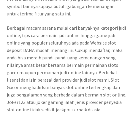
symbol lainnya supaya butuh gabungan kemenangan
untuk terima fitur yang satu ini.
Berbagai macam sarana mulai dari banyaknya kategori judi
online, tips cara bermain judi online hingga game judi
online yang populer seluruhnya ada pada Website slot
deposit DANA mudah menang ini. Cukup mendaftar, maka
anda bisa meraih pundi-pundi uang kemenangan yang
nilainya amat besar bersama bermain permainan slots
gacor maupun permainan judi online lainnya. Berbekal
lisensi dan izin berasal dari provider judi slot resmi, Slot
Gacor menghadirkan banyak slot online terlengkap dan
juga pengalaman yang berbeda dalam bermain slot online.
Joker123 atau joker gaming ialah jenis provider penyedia
slot online tidak sedikit jackpot terbaik di asia.