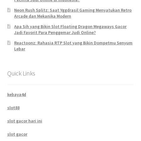
Neon Rush Splitz: Saat Yggdrasil Gaming Menyatukan Retro
Arcade dan Mekanika Modern
Apa Sih yang Bikin Slot Floating Dragon Megaways Gacor
Jadi Favorit Para Penggemar Judi Online?
Reactoonz: Rahasia RTP Slot yang Bikin Dompetmu Senyum
Lebar
Quick Links
kebaya4d
slot88
slot gacor hari ini
slot gacor