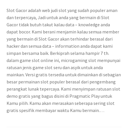
Slot Gacor adalah web judi slot yang sudah populer aman
dan terpercaya, Jadi untuk anda yang bermain di Slot
Gacor tidak butuh takut kalau data – knowledge anda
dapat bocor. Kami berani menjamin kalau semua member
yang bermain di Slot Gacor akan terhindar berasal dari
hacker dan semua data – information anda dapat kami
simpan bersama baik. Berkiprah selama hampir 7 th.
dalam game slot online ini, microgaming slot mempunyai
ratusan jenis game slot seru dan asyik untuk anda
mainkan. Versi gratis tersedia untuk dimainkan di sebagian
besar permainan slot populer berasal dari pengembang
perangkat lunak tepercaya. Kami menyimpan ratusan slot
demo gratis yang bagus disini di Pragmatic Play untuk
Kamu pilih. Kamu akan merasakan seberapa sering slot
gratis spesifik membayar waktu Kamu bermain.…