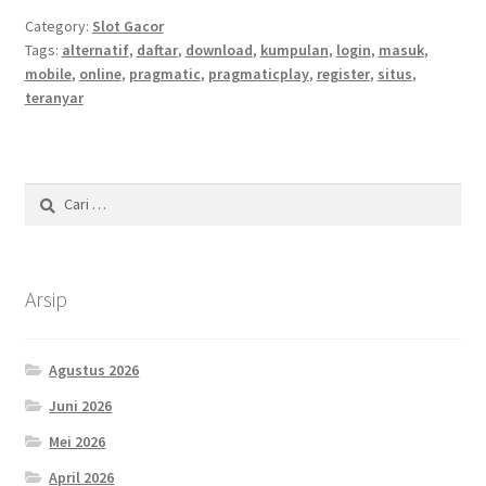
Category:
Slot Gacor
Tags:
alternatif
,
daftar
,
download
,
kumpulan
,
login
,
masuk
,
mobile
,
online
,
pragmatic
,
pragmaticplay
,
register
,
situs
,
teranyar
Cari
untuk:
Arsip
Agustus 2026
Juni 2026
Mei 2026
April 2026