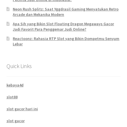
Neon Rush Splitz: Saat Yggdrasil Gaming Menyatukan Retro
Arcade dan Mekanika Modern
Apa Sih yang Bikin Slot Floating Dragon Megaways Gacor
Jadi Favorit Para Penggemar Judi Online?
Reactoonz: Rahasia RTP Slot yang Bikin Dompetmu Senyum
Lebar
Quick Links
kebaya4d
slot88
slot gacor hari ini
slot gacor