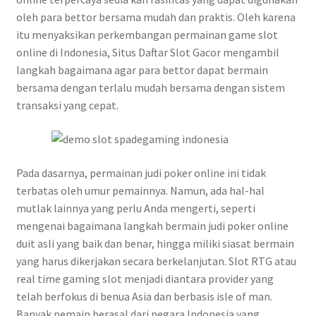
oleh para bettor bersama mudah dan praktis. Oleh karena
itu menyaksikan perkembangan permainan game slot
online di Indonesia, Situs Daftar Slot Gacor mengambil
langkah bagaimana agar para bettor dapat bermain
bersama dengan terlalu mudah bersama dengan sistem
transaksi yang cepat.
Pada dasarnya, permainan judi poker online ini tidak
terbatas oleh umur pemainnya. Namun, ada hal-hal
mutlak lainnya yang perlu Anda mengerti, seperti
mengenai bagaimana langkah bermain judi poker online
duit asli yang baik dan benar, hingga miliki siasat bermain
yang harus dikerjakan secara berkelanjutan. Slot RTG atau
real time gaming slot menjadi diantara provider yang
telah berfokus di benua Asia dan berbasis isle of man.
Banyak pemain berasal dari negara Indonesia yang