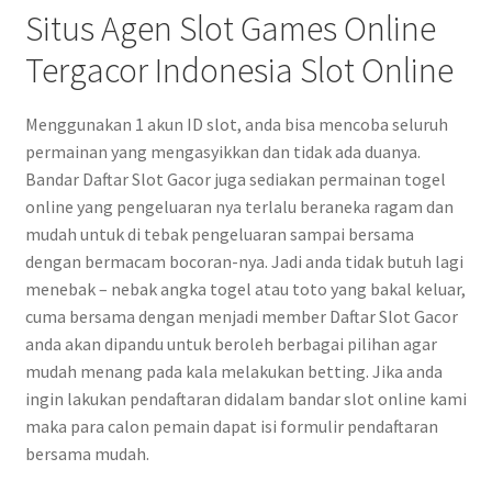
Situs Agen Slot Games Online
Tergacor Indonesia Slot Online
Menggunakan 1 akun ID slot, anda bisa mencoba seluruh
permainan yang mengasyikkan dan tidak ada duanya.
Bandar Daftar Slot Gacor juga sediakan permainan togel
online yang pengeluaran nya terlalu beraneka ragam dan
mudah untuk di tebak pengeluaran sampai bersama
dengan bermacam bocoran-nya. Jadi anda tidak butuh lagi
menebak – nebak angka togel atau toto yang bakal keluar,
cuma bersama dengan menjadi member Daftar Slot Gacor
anda akan dipandu untuk beroleh berbagai pilihan agar
mudah menang pada kala melakukan betting. Jika anda
ingin lakukan pendaftaran didalam bandar slot online kami
maka para calon pemain dapat isi formulir pendaftaran
bersama mudah.