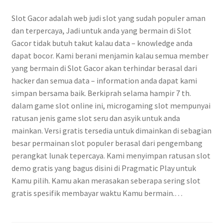
Slot Gacor adalah web judi slot yang sudah populer aman
dan terpercaya, Jadi untuk anda yang bermain di Slot
Gacor tidak butuh takut kalau data – knowledge anda
dapat bocor. Kami berani menjamin kalau semua member
yang bermain di Slot Gacor akan terhindar berasal dari
hacker dan semua data – information anda dapat kami
simpan bersama baik. Berkiprah selama hampir 7 th.
dalam game slot online ini, microgaming slot mempunyai
ratusan jenis game slot seru dan asyik untuk anda
mainkan. Versi gratis tersedia untuk dimainkan di sebagian
besar permainan slot populer berasal dari pengembang
perangkat lunak tepercaya. Kami menyimpan ratusan slot
demo gratis yang bagus disini di Pragmatic Play untuk
Kamu pilih. Kamu akan merasakan seberapa sering slot
gratis spesifik membayar waktu Kamu bermain.…