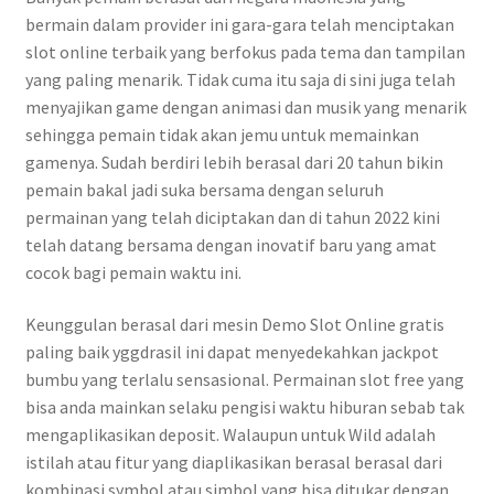
bermain dalam provider ini gara-gara telah menciptakan
slot online terbaik yang berfokus pada tema dan tampilan
yang paling menarik. Tidak cuma itu saja di sini juga telah
menyajikan game dengan animasi dan musik yang menarik
sehingga pemain tidak akan jemu untuk memainkan
gamenya. Sudah berdiri lebih berasal dari 20 tahun bikin
pemain bakal jadi suka bersama dengan seluruh
permainan yang telah diciptakan dan di tahun 2022 kini
telah datang bersama dengan inovatif baru yang amat
cocok bagi pemain waktu ini.
Keunggulan berasal dari mesin Demo Slot Online gratis
paling baik yggdrasil ini dapat menyedekahkan jackpot
bumbu yang terlalu sensasional. Permainan slot free yang
bisa anda mainkan selaku pengisi waktu hiburan sebab tak
mengaplikasikan deposit. Walaupun untuk Wild adalah
istilah atau fitur yang diaplikasikan berasal berasal dari
kombinasi symbol atau simbol yang bisa ditukar dengan