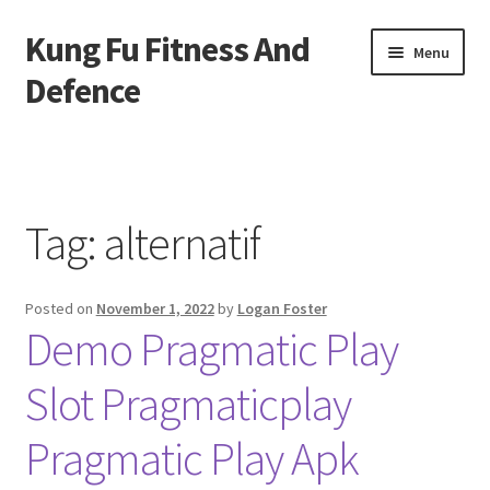
Kung Fu Fitness And
Skip
Skip
Menu
to
to
Defence
navigation
content
Beranda
About us
Tag:
alternatif
Contact us
Posted on
November 1, 2022
by
Logan Foster
Privacy Policy
Demo Pragmatic Play
Slot Pragmaticplay
Pragmatic Play Apk