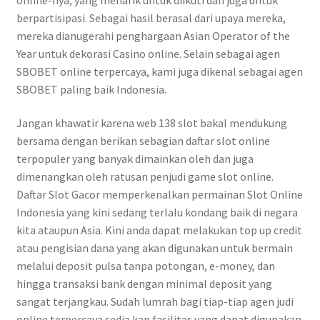
berpartisipasi. Sebagai hasil berasal dari upaya mereka,
mereka dianugerahi penghargaan Asian Operator of the
Year untuk dekorasi Casino online. Selain sebagai agen
SBOBET online terpercaya, kami juga dikenal sebagai agen
SBOBET paling baik Indonesia.
Jangan khawatir karena web 138 slot bakal mendukung
bersama dengan berikan sebagian daftar slot online
terpopuler yang banyak dimainkan oleh dan juga
dimenangkan oleh ratusan penjudi game slot online.
Daftar Slot Gacor memperkenalkan permainan Slot Online
Indonesia yang kini sedang terlalu kondang baik di negara
kita ataupun Asia. Kini anda dapat melakukan top up credit
atau pengisian dana yang akan digunakan untuk bermain
melalui deposit pulsa tanpa potongan, e-money, dan
hingga transaksi bank dengan minimal deposit yang
sangat terjangkau. Sudah lumrah bagi tiap-tiap agen judi
online terpercaya sedia kan fasilitas yang dapat digunakan