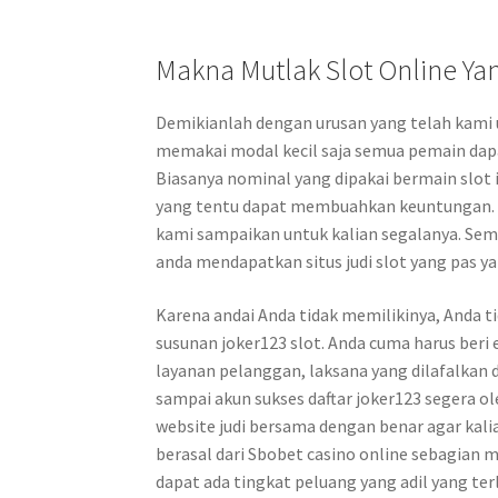
Makna Mutlak Slot Online Ya
Demikianlah dengan urusan yang telah kami
memakai modal kecil saja semua pemain da
Biasanya nominal yang dipakai bermain slot 
yang tentu dapat membuahkan keuntungan. Beg
kami sampaikan untuk kalian segalanya. S
anda mendapatkan situs judi slot yang pas ya
Karena andai Anda tidak memilikinya, Anda 
susunan joker123 slot. Anda cuma harus beri 
layanan pelanggan, laksana yang dilafalkan d
sampai akun sukses daftar joker123 segera o
website judi bersama dengan benar agar kali
berasal dari Sbobet casino online sebagian 
dapat ada tingkat peluang yang adil yang ter