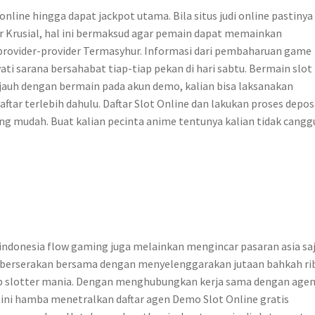
online hingga dapat jackpot utama. Bila situs judi online pastinya
 Krusial, hal ini bermaksud agar pemain dapat memainkan
provider-provider Termasyhur. Informasi dari pembaharuan game
ti sarana bersahabat tiap-tiap pekan di hari sabtu. Bermain slot
 jauh dengan bermain pada akun demo, kalian bisa laksanakan
ftar terlebih dahulu. Daftar Slot Online dan lakukan proses depos
g mudah. Buat kalian pecinta anime tentunya kalian tidak cang
indonesia flow gaming juga melainkan mengincar pasaran asia saj
s berserakan bersama dengan menyelenggarakan jutaan bahkah ri
p slotter mania. Dengan menghubungkan kerja sama dengan age
Kini hamba menetralkan daftar agen Demo Slot Online gratis