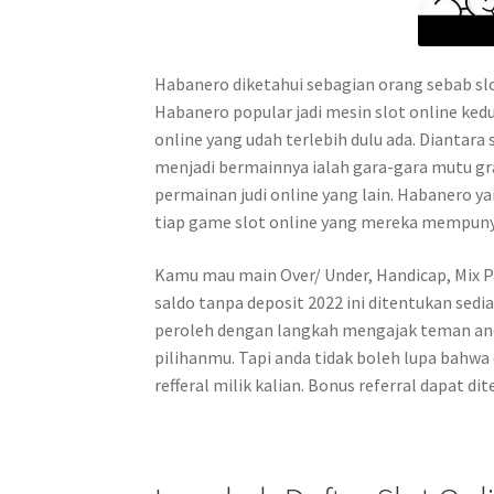
Habanero diketahui sebagian orang sebab slo
Habanero popular jadi mesin slot online ke
online yang udah terlebih dulu ada. Diantara
menjadi bermainnya ialah gara-gara mutu gra
permainan judi online yang lain. Habanero y
tiap game slot online yang mereka mempuny
Kamu mau main Over/ Under, Handicap, Mix Par
saldo tanpa deposit 2022 ini ditentukan sedi
peroleh dengan langkah mengajak teman anda
pilihanmu. Tapi anda tidak boleh lupa bahw
refferal milik kalian. Bonus referral dapat d