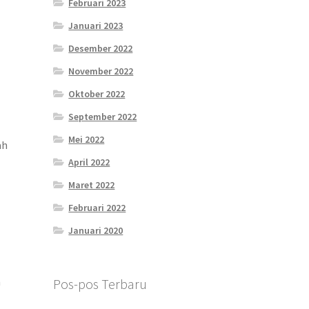
Februari 2023
Januari 2023
Desember 2022
November 2022
Oktober 2022
September 2022
Mei 2022
ah
April 2022
Maret 2022
Februari 2022
Januari 2020
h
Pos-pos Terbaru