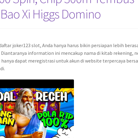
Ji Bao Xi Higgs Domino
aftar joker123 slot, Anda hanya harus bikin persiapan lebih beras
. Diantaranya information ini mencakup nama di kitab rekening, n
a hanya dapat meregistrasi untuk akun di website terpercaya ber
di.