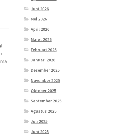
Juni 2026
Mei 2026
April 2026
Maret 2026
al
Februari 2026
o
Januari 2026
sama
Desember 2025
November 2025
Oktober 2025
September 2025
Agustus 2025
Juli 2025
Juni 2025