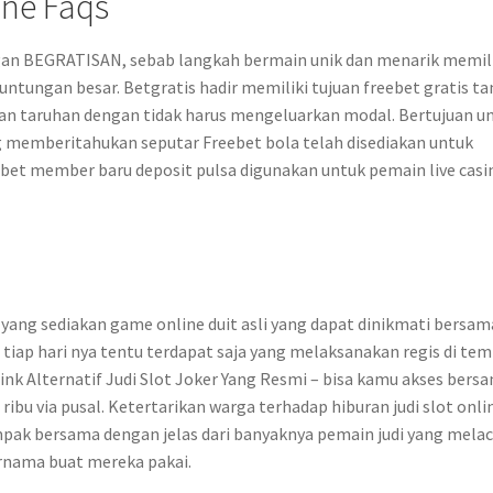
ine Faqs
ngan BEGRATISAN, sebab langkah bermain unik dan menarik memil
untungan besar. Betgratis hadir memiliki tujuan freebet gratis t
an taruhan dengan tidak harus mengeluarkan modal. Bertujuan u
 memberitahukan seputar Freebet bola telah disediakan untuk
ebet member baru deposit pulsa digunakan untuk pemain live casi
 yang sediakan game online duit asli yang dapat dinikmati bersam
 tiap hari nya tentu terdapat saja yang melaksanakan regis di te
Link Alternatif Judi Slot Joker Yang Resmi – bisa kamu akses bers
u via pusal. Ketertarikan warga terhadap hiburan judi slot onli
nampak bersama dengan jelas dari banyaknya pemain judi yang mela
rnama buat mereka pakai.