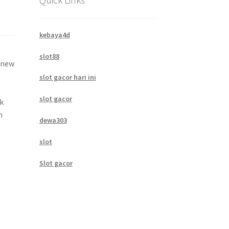
kebaya4d
slot88
s new
slot gacor hari ini
slot gacor
k
n
dewa303
slot
Slot gacor