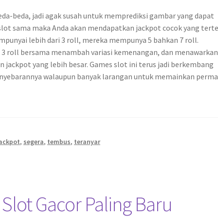
beda-beda, jadi agak susah untuk memprediksi gambar yang dapat
a slot sama maka Anda akan mendapatkan jackpot cocok yang terte
mpunyai lebih dari 3 roll, mereka mempunya 5 bahkan 7 roll.
ot 3 roll bersama menambah variasi kemenangan, dan menawarkan
 jackpot yang lebih besar. Games slot ini terus jadi berkembang
 penyebarannya walaupun banyak larangan untuk memainkan perm
ackpot
,
segera
,
tembus
,
teranyar
 Slot Gacor Paling Baru