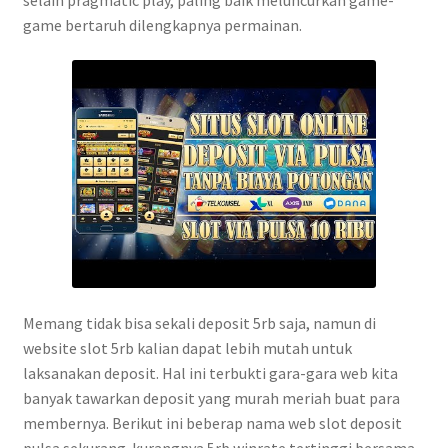
game bertaruh dilengkapnya permainan.
Memang tidak bisa sekali deposit 5rb saja, namun di
website slot 5rb kalian dapat lebih mutah untuk
laksanakan deposit. Hal ini terbukti gara-gara web kita
banyak tawarkan deposit yang murah meriah buat para
membernya. Berikut ini beberap nama web slot deposit