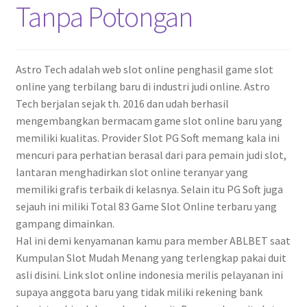
Tanpa Potongan
Astro Tech adalah web slot online penghasil game slot
online yang terbilang baru di industri judi online. Astro
Tech berjalan sejak th. 2016 dan udah berhasil
mengembangkan bermacam game slot online baru yang
memiliki kualitas. Provider Slot PG Soft memang kala ini
mencuri para perhatian berasal dari para pemain judi slot,
lantaran menghadirkan slot online teranyar yang
memiliki grafis terbaik di kelasnya. Selain itu PG Soft juga
sejauh ini miliki Total 83 Game Slot Online terbaru yang
gampang dimainkan.
Hal ini demi kenyamanan kamu para member ABLBET saat
Kumpulan Slot Mudah Menang yang terlengkap pakai duit
asli disini. Link slot online indonesia merilis pelayanan ini
supaya anggota baru yang tidak miliki rekening bank