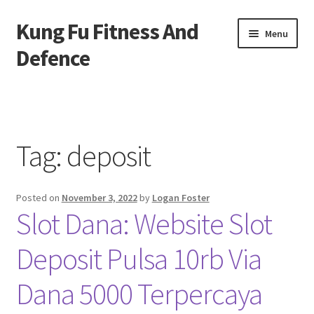
Kung Fu Fitness And
Skip
Skip
Menu
to
to
Defence
navigation
content
Beranda
About us
Tag:
deposit
Contact us
Posted on
November 3, 2022
by
Logan Foster
Privacy Policy
Slot Dana: Website Slot
Deposit Pulsa 10rb Via
Dana 5000 Terpercaya