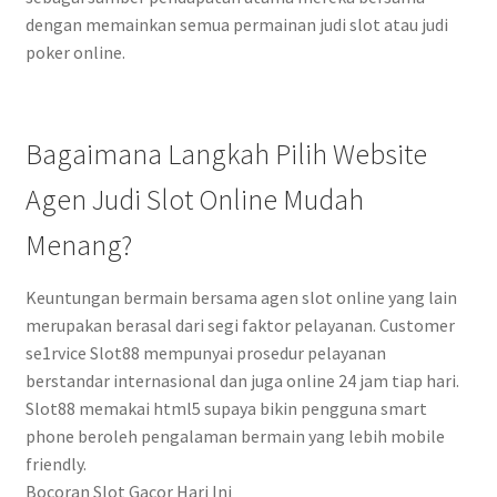
dengan memainkan semua permainan judi slot atau judi
poker online.
Bagaimana Langkah Pilih Website
Agen Judi Slot Online Mudah
Menang?
Keuntungan bermain bersama agen slot online yang lain
merupakan berasal dari segi faktor pelayanan. Customer
se1rvice Slot88 mempunyai prosedur pelayanan
berstandar internasional dan juga online 24 jam tiap hari.
Slot88 memakai html5 supaya bikin pengguna smart
phone beroleh pengalaman bermain yang lebih mobile
friendly.
Bocoran Slot Gacor Hari Ini