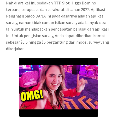
Nah di artikel ini, sediakan RTP Slot Higgs Domino
terbaru, terupdate dan terakurat di tahun 2022. Aplikasi
Penghasil Saldo DANA ini pada dasarnya adalah aplikasi
survey, namun tidak cuman isikan survey ada banyak cara
lain untuk mendapatkan pendapatan berasal dari aplikasi
ini. Untuk pengisian survey, Anda dapat diberikan komisi
sebesar $0,5 hingga $5 bergantung dari model survey yang
dikerjakan.