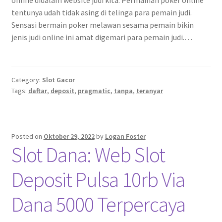
tentunya udah tidak asing di telinga para pemain judi.
Sensasi bermain poker melawan sesama pemain bikin
jenis judi online ini amat digemari para pemain judi.…
Category:
Slot Gacor
Tags:
daftar
,
deposit
,
pragmatic
,
tanpa
,
teranyar
Posted on
Oktober 29, 2022
by
Logan Foster
Slot Dana: Web Slot
Deposit Pulsa 10rb Via
Dana 5000 Terpercaya