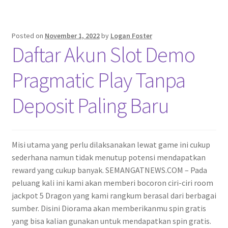
Posted on
November 1, 2022
by
Logan Foster
Daftar Akun Slot Demo
Pragmatic Play Tanpa
Deposit Paling Baru
Misi utama yang perlu dilaksanakan lewat game ini cukup
sederhana namun tidak menutup potensi mendapatkan
reward yang cukup banyak. SEMANGATNEWS.COM – Pada
peluang kali ini kami akan memberi bocoron ciri-ciri room
jackpot 5 Dragon yang kami rangkum berasal dari berbagai
sumber. Disini Diorama akan memberikanmu spin gratis
yang bisa kalian gunakan untuk mendapatkan spin gratis.