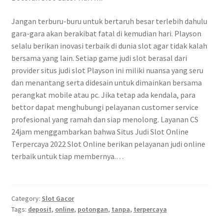
Jangan terburu-buru untuk bertaruh besar terlebih dahulu
gara-gara akan berakibat fatal di kemudian hari. Playson
selalu berikan inovasi terbaik di dunia slot agar tidak kalah
bersama yang lain. Setiap game judi slot berasal dari
provider situs judi slot Playson ini miliki nuansa yang seru
dan menantang serta didesain untuk dimainkan bersama
perangkat mobile atau pc. Jika tetap ada kendala, para
bettor dapat menghubungi pelayanan customer service
profesional yang ramah dan siap menolong. Layanan CS
24jam menggambarkan bahwa Situs Judi Slot Online
Terpercaya 2022 Slot Online berikan pelayanan judi online
terbaik untuk tiap membernya.…
Category:
Slot Gacor
Tags:
deposit
,
online
,
potongan
,
tanpa
,
terpercaya