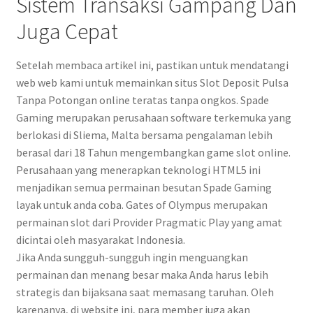
Sistem Transaksi Gampang Dan
Juga Cepat
Setelah membaca artikel ini, pastikan untuk mendatangi
web web kami untuk memainkan situs Slot Deposit Pulsa
Tanpa Potongan online teratas tanpa ongkos. Spade
Gaming merupakan perusahaan software terkemuka yang
berlokasi di Sliema, Malta bersama pengalaman lebih
berasal dari 18 Tahun mengembangkan game slot online.
Perusahaan yang menerapkan teknologi HTML5 ini
menjadikan semua permainan besutan Spade Gaming
layak untuk anda coba. Gates of Olympus merupakan
permainan slot dari Provider Pragmatic Play yang amat
dicintai oleh masyarakat Indonesia.
Jika Anda sungguh-sungguh ingin menguangkan
permainan dan menang besar maka Anda harus lebih
strategis dan bijaksana saat memasang taruhan. Oleh
karenanya, di website ini, para member juga akan