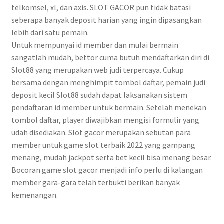
telkomsel, xl, dan axis. SLOT GACOR pun tidak batasi
seberapa banyak deposit harian yang ingin dipasangkan
lebih dari satu pemain.
Untuk mempunyai id member dan mulai bermain
sangatlah mudah, bettor cuma butuh mendaftarkan diri di
Slot88 yang merupakan web judi terpercaya. Cukup
bersama dengan menghimpit tombol daftar, pemain judi
deposit kecil Slot88 sudah dapat laksanakan sistem
pendaftaran id member untuk bermain. Setelah menekan
tombol daftar, player diwajibkan mengisi formulir yang
udah disediakan. Slot gacor merupakan sebutan para
member untuk game slot terbaik 2022 yang gampang
menang, mudah jackpot serta bet kecil bisa menang besar.
Bocoran game slot gacor menjadi info perlu di kalangan
member gara-gara telah terbukti berikan banyak
kemenangan.