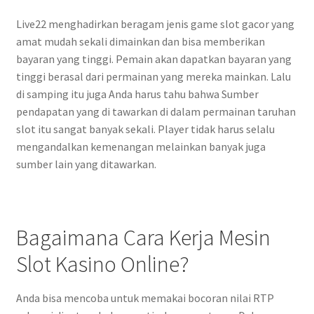
Live22 menghadirkan beragam jenis game slot gacor yang
amat mudah sekali dimainkan dan bisa memberikan
bayaran yang tinggi. Pemain akan dapatkan bayaran yang
tinggi berasal dari permainan yang mereka mainkan. Lalu
di samping itu juga Anda harus tahu bahwa Sumber
pendapatan yang di tawarkan di dalam permainan taruhan
slot itu sangat banyak sekali. Player tidak harus selalu
mengandalkan kemenangan melainkan banyak juga
sumber lain yang ditawarkan.
Bagaimana Cara Kerja Mesin
Slot Kasino Online?
Anda bisa mencoba untuk memakai bocoran nilai RTP