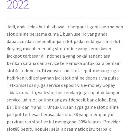
2022
Jadi, anda tidak butuh khawatir berganti-ganti permainan
slot online bersama cuma 1 buah user id yang anda
dapatkan dari mendaftar judi slot pada mulanya. Link slot
4d yang mudah menang slot online yang kerap kasih
jackpot terbesar di Indonesia yang bakal senantiasa
berikan sarana dan service terkemuka untuk para pemain
slot4d Indonesia. Di website judi slot cepat menang juga
hadirkan judi pelayanan judi slot online deposit via pulsa
Telkomsel dan juga service deposit via e-money Gopay.
Tidak cuma itu, web slot bet rendah juga dapat dukungan
service judi slot online uang asli deposit bank lokal Bca,
Bri, Bni dan Mandiri. Untuk urusan type game slot online
jackpot terbesar berasal dari slot88 yang mempunyai
perkiran rtp slot live ini menggapai 90% keatas. Provider
slot88 begitu populer selain pragmatic play, terbaik