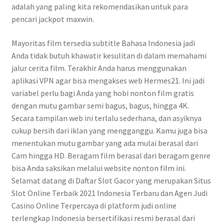
adalah yang paling kita rekomendasikan untuk para
pencari jackpot maxwin.
Mayoritas film tersedia subtitle Bahasa Indonesia jadi
Anda tidak butuh khawatir kesulitan di dalam memahami
jalur cerita film. Terakhir Anda harus menggunakan
aplikasi VPN agar bisa mengakses web Hermes21. Ini jadi
variabel perlu bagi Anda yang hobi nonton film gratis
dengan mutu gambar semi bagus, bagus, hingga 4K.
Secara tampilan web ini terlalu sederhana, dan asyiknya
cukup bersih dari iklan yang mengganggu. Kamu juga bisa
menentukan mutu gambar yang ada mulai berasal dari
Cam hingga HD. Beragam film berasal dari beragam genre
bisa Anda saksikan melalui website nonton film ini.
Selamat datang di Daftar Slot Gacor yang merupakan Situs
Slot Online Terbaik 2021 Indonesia Terbaru dan Agen Judi
Casino Online Terpercaya di platform judi online
terlengkap Indonesia bersertifikasi resmi berasal dari