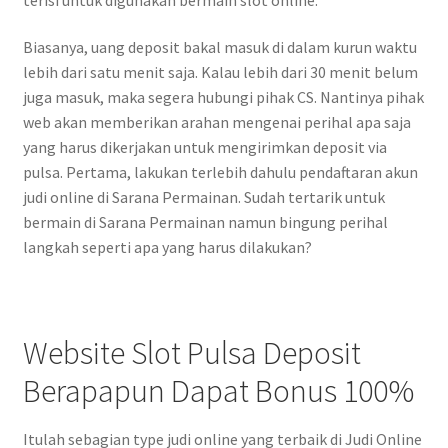
Biasanya, uang deposit bakal masuk di dalam kurun waktu
lebih dari satu menit saja. Kalau lebih dari 30 menit belum
juga masuk, maka segera hubungi pihak CS. Nantinya pihak
web akan memberikan arahan mengenai perihal apa saja
yang harus dikerjakan untuk mengirimkan deposit via
pulsa. Pertama, lakukan terlebih dahulu pendaftaran akun
judi online di Sarana Permainan. Sudah tertarik untuk
bermain di Sarana Permainan namun bingung perihal
langkah seperti apa yang harus dilakukan?
Website Slot Pulsa Deposit
Berapapun Dapat Bonus 100%
Itulah sebagian type judi online yang terbaik di Judi Online