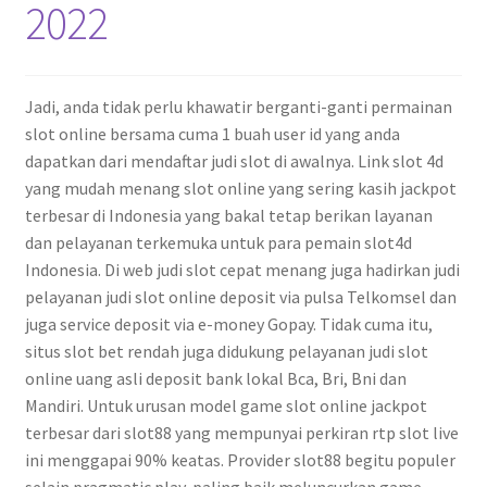
2022
Jadi, anda tidak perlu khawatir berganti-ganti permainan
slot online bersama cuma 1 buah user id yang anda
dapatkan dari mendaftar judi slot di awalnya. Link slot 4d
yang mudah menang slot online yang sering kasih jackpot
terbesar di Indonesia yang bakal tetap berikan layanan
dan pelayanan terkemuka untuk para pemain slot4d
Indonesia. Di web judi slot cepat menang juga hadirkan judi
pelayanan judi slot online deposit via pulsa Telkomsel dan
juga service deposit via e-money Gopay. Tidak cuma itu,
situs slot bet rendah juga didukung pelayanan judi slot
online uang asli deposit bank lokal Bca, Bri, Bni dan
Mandiri. Untuk urusan model game slot online jackpot
terbesar dari slot88 yang mempunyai perkiran rtp slot live
ini menggapai 90% keatas. Provider slot88 begitu populer
selain pragmatic play, paling baik meluncurkan game-