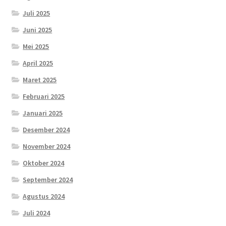
Juli 2025
Juni 2025
Mei 2025
April 2025
Maret 2025
Februari 2025
Januari 2025
Desember 2024
November 2024
Oktober 2024
September 2024
Agustus 2024
Juli 2024