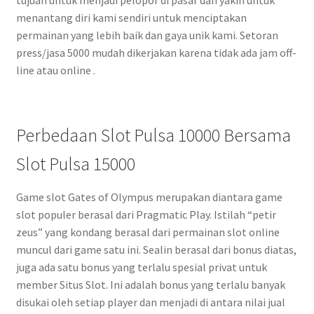
tujuan untuk menjadi pelopor di pasar dan yakin untuk
menantang diri kami sendiri untuk menciptakan
permainan yang lebih baik dan gaya unik kami. Setoran
press/jasa 5000 mudah dikerjakan karena tidak ada jam off-
line atau online .
Perbedaan Slot Pulsa 10000 Bersama
Slot Pulsa 15000
Game slot Gates of Olympus merupakan diantara game
slot populer berasal dari Pragmatic Play. Istilah “petir
zeus” yang kondang berasal dari permainan slot online
muncul dari game satu ini. Sealin berasal dari bonus diatas,
juga ada satu bonus yang terlalu spesial privat untuk
member Situs Slot. Ini adalah bonus yang terlalu banyak
disukai oleh setiap player dan menjadi di antara nilai jual