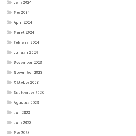
Juni 2024
Mei 2024
April 2024
Maret 2024
Februari 2024
Januari 2024
Desember 2023
November 2023
Oktober 2023
September 2023
Agustus 2023
Juli 2023
Juni 2023
Mei 2023