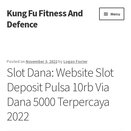
Kung Fu Fitness And
Skip
Skip
Menu
to
to
Defence
navigation
content
Beranda
About us
Posted on
November 3, 2022
by
Logan Foster
Slot Dana: Website Slot
Contact us
Deposit Pulsa 10rb Via
Privacy Policy
Dana 5000 Terpercaya
2022