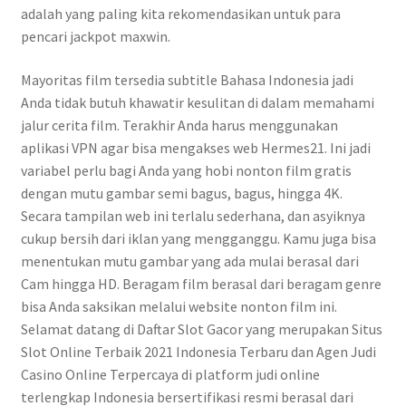
adalah yang paling kita rekomendasikan untuk para
pencari jackpot maxwin.
Mayoritas film tersedia subtitle Bahasa Indonesia jadi
Anda tidak butuh khawatir kesulitan di dalam memahami
jalur cerita film. Terakhir Anda harus menggunakan
aplikasi VPN agar bisa mengakses web Hermes21. Ini jadi
variabel perlu bagi Anda yang hobi nonton film gratis
dengan mutu gambar semi bagus, bagus, hingga 4K.
Secara tampilan web ini terlalu sederhana, dan asyiknya
cukup bersih dari iklan yang mengganggu. Kamu juga bisa
menentukan mutu gambar yang ada mulai berasal dari
Cam hingga HD. Beragam film berasal dari beragam genre
bisa Anda saksikan melalui website nonton film ini.
Selamat datang di Daftar Slot Gacor yang merupakan Situs
Slot Online Terbaik 2021 Indonesia Terbaru dan Agen Judi
Casino Online Terpercaya di platform judi online
terlengkap Indonesia bersertifikasi resmi berasal dari