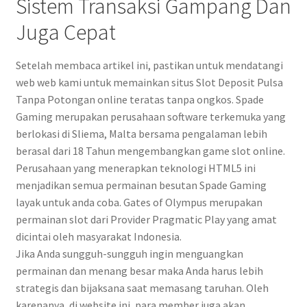
Sistem Transaksi Gampang Dan
Juga Cepat
Setelah membaca artikel ini, pastikan untuk mendatangi
web web kami untuk memainkan situs Slot Deposit Pulsa
Tanpa Potongan online teratas tanpa ongkos. Spade
Gaming merupakan perusahaan software terkemuka yang
berlokasi di Sliema, Malta bersama pengalaman lebih
berasal dari 18 Tahun mengembangkan game slot online.
Perusahaan yang menerapkan teknologi HTML5 ini
menjadikan semua permainan besutan Spade Gaming
layak untuk anda coba. Gates of Olympus merupakan
permainan slot dari Provider Pragmatic Play yang amat
dicintai oleh masyarakat Indonesia.
Jika Anda sungguh-sungguh ingin menguangkan
permainan dan menang besar maka Anda harus lebih
strategis dan bijaksana saat memasang taruhan. Oleh
karenanya, di website ini, para member juga akan