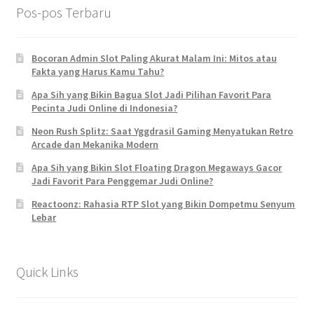
Pos-pos Terbaru
Bocoran Admin Slot Paling Akurat Malam Ini: Mitos atau
Fakta yang Harus Kamu Tahu?
Apa Sih yang Bikin Bagua Slot Jadi Pilihan Favorit Para
Pecinta Judi Online di Indonesia?
Neon Rush Splitz: Saat Yggdrasil Gaming Menyatukan Retro
Arcade dan Mekanika Modern
Apa Sih yang Bikin Slot Floating Dragon Megaways Gacor
Jadi Favorit Para Penggemar Judi Online?
Reactoonz: Rahasia RTP Slot yang Bikin Dompetmu Senyum
Lebar
Quick Links