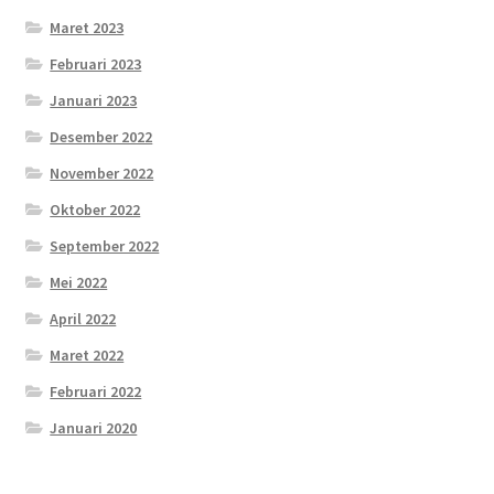
Maret 2023
Februari 2023
Januari 2023
Desember 2022
November 2022
Oktober 2022
September 2022
Mei 2022
April 2022
Maret 2022
Februari 2022
Januari 2020