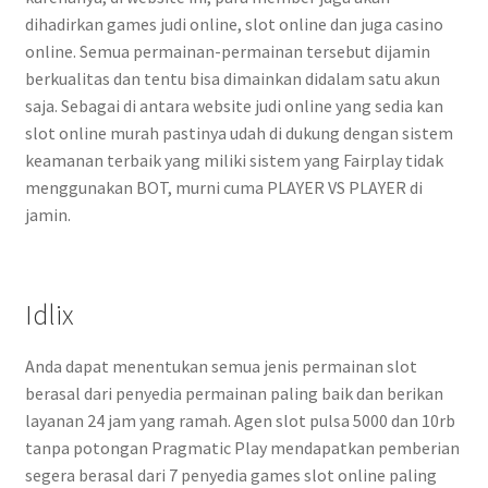
dihadirkan games judi online, slot online dan juga casino
online. Semua permainan-permainan tersebut dijamin
berkualitas dan tentu bisa dimainkan didalam satu akun
saja. Sebagai di antara website judi online yang sedia kan
slot online murah pastinya udah di dukung dengan sistem
keamanan terbaik yang miliki sistem yang Fairplay tidak
menggunakan BOT, murni cuma PLAYER VS PLAYER di
jamin.
Idlix
Anda dapat menentukan semua jenis permainan slot
berasal dari penyedia permainan paling baik dan berikan
layanan 24 jam yang ramah. Agen slot pulsa 5000 dan 10rb
tanpa potongan Pragmatic Play mendapatkan pemberian
segera berasal dari 7 penyedia games slot online paling