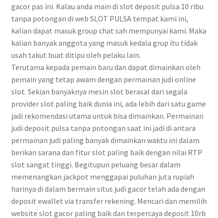
gacor pas ini. Kalau anda main di slot deposit pulsa 10 ribu
tanpa potongan di web SLOT PULSA tempat kami ini,
kalian dapat masuk group chat sah mempunyai kami. Maka
kalian banyak anggota yang masuk kedala grup itu tidak
usah takut buat ditipu oleh pelaku lain.
Terutama kepada pemain baru dan dapat dimainkan oleh
pemain yang tetap awam dengan permainan judi online
slot. Sekian banyaknya mesin slot berasal dari segala
provider slot paling baik dunia ini, ada lebih dari satu game
jadi rekomendasi utama untuk bisa dimainkan. Permainan
judi deposit pulsa tanpa potongan saat ini jadi di antara
permainan judi paling banyak dimainkan waktu ini dalam
berikan sarana dan fitur slot paling baik dengan nilai RTP
slot sangat tinggi. Begitupun peluang besar dalam
memenangkan jackpot menggapai puluhan juta rupiah
harinya di dalam bermain situs judi gacor telah ada dengan
deposit ewallet via transfer rekening. Mencari dan memilih
website slot gacor paling baik dan terpercaya deposit 10rb