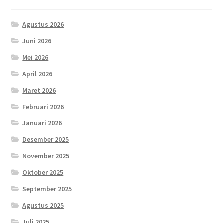
Agustus 2026
Juni 2026
Mei 2026
April 2026
Maret 2026
Februari 2026
Januari 2026
Desember 2025
November 2025
Oktober 2025
September 2025
Agustus 2025
Juli 2025