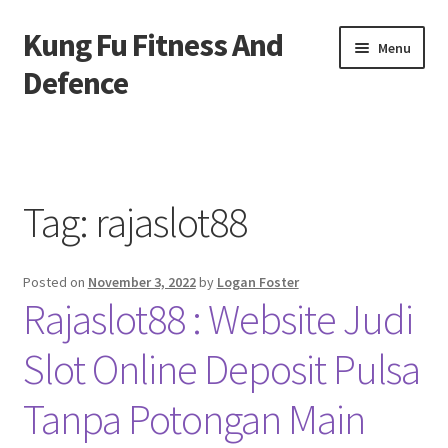
Kung Fu Fitness And
Skip
Skip
Menu
to
to
Defence
navigation
content
Beranda
About us
Tag:
rajaslot88
Contact us
Posted on
November 3, 2022
by
Logan Foster
Privacy Policy
Rajaslot88 : Website Judi
Slot Online Deposit Pulsa
Tanpa Potongan Main