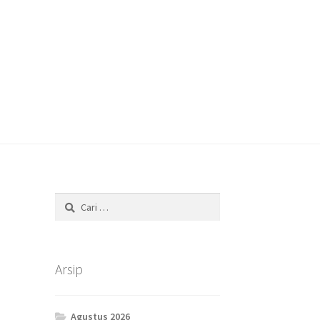
Cari
untuk:
Arsip
Agustus 2026