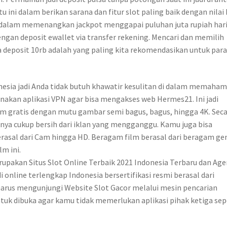
 ini dalam berikan sarana dan fitur slot paling baik dengan nilai
r dalam memenangkan jackpot menggapai puluhan juta rupiah har
dengan deposit ewallet via transfer rekening. Mencari dan memilih
ya deposit 10rb adalah yang paling kita rekomendasikan untuk par
onesia jadi Anda tidak butuh khawatir kesulitan di dalam memaham
unakan aplikasi VPN agar bisa mengakses web Hermes21. Ini jadi
ilm gratis dengan mutu gambar semi bagus, bagus, hingga 4K. Sec
knya cukup bersih dari iklan yang mengganggu. Kamu juga bisa
asal dari Cam hingga HD. Beragam film berasal dari beragam ge
m ini.
rupakan Situs Slot Online Terbaik 2021 Indonesia Terbaru dan Age
i online terlengkap Indonesia bersertifikasi resmi berasal dari
arus mengunjungi Website Slot Gacor melalui mesin pencarian
ntuk dibuka agar kamu tidak memerlukan aplikasi pihak ketiga sep