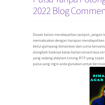
2022 Blog Commen
Disaat kalian mendapatkan jackpot, jangan
memaksakan dengan harapan mendapatkan ja
betul gampang dimainkan dan cuma bersama 
alangkah baiknya kalau kalian senantiasa
yang sedang didalam timing RTP yang tepat ba
pulsa yang ingin anda gunakan untuk bermain