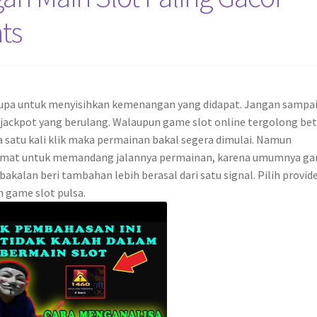
ts
 lupa untuk menyisihkan kemenangan yang didapat. Jangan sampa
ckpot yang berulang. Walaupun game slot online tergolong bet
satu kali klik maka permainan bakal segera dimulai. Namun
 cermat untuk memandang jalannya permainan, karena umumnya g
kalan beri tambahan lebih berasal dari satu signal. Pilih provid
 game slot pulsa.