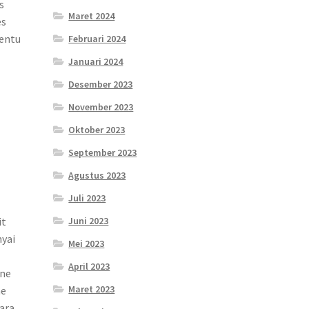
s
Maret 2024
es
tentu
Februari 2024
Januari 2024
n
Desember 2023
November 2023
Oktober 2023
September 2023
Agustus 2023
Juli 2023
it
Juni 2023
nyai
Mei 2023
April 2023
ine
Maret 2023
me
tara