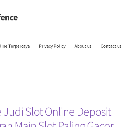
fence
line Terpercaya
Privacy Policy
About us
Contact us
e Judi Slot Online Deposit
an Main Slot Paling Gacor