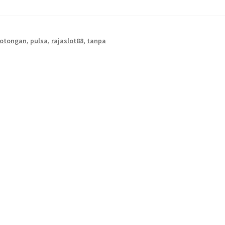
otongan
,
pulsa
,
rajaslot88
,
tanpa