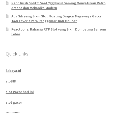
Neon Rush Splitz: Saat Yggdrasil Gaming Menyatukan Retro
Arcade dan Mekanika Modern
Apa Sih yang Bikin Slot Floating Dragon Megaways Gacor
Jadi Favorit Para Penggemar Judi Online?
Reactoonz: Rahasia RTP Slot yang Bikin Dompetmu Senyum
Lebar
Quick Links
kebaya4d
slot88
slot gacor hari ini
slot gacor
dewa303