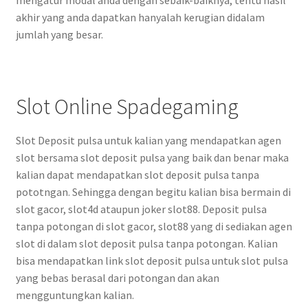
mengatur modal anda dengan sebaik-baiknya, tentu hasil
akhir yang anda dapatkan hanyalah kerugian didalam
jumlah yang besar.
Slot Online Spadegaming
Slot Deposit pulsa untuk kalian yang mendapatkan agen
slot bersama slot deposit pulsa yang baik dan benar maka
kalian dapat mendapatkan slot deposit pulsa tanpa
pototngan. Sehingga dengan begitu kalian bisa bermain di
slot gacor, slot4d ataupun joker slot88. Deposit pulsa
tanpa potongan di slot gacor, slot88 yang di sediakan agen
slot di dalam slot deposit pulsa tanpa potongan. Kalian
bisa mendapatkan link slot deposit pulsa untuk slot pulsa
yang bebas berasal dari potongan dan akan
mengguntungkan kalian.