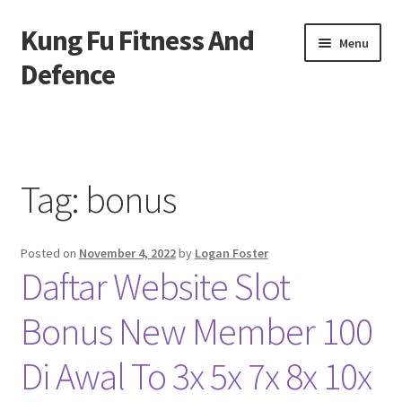
Kung Fu Fitness And
Skip
Skip
Menu
to
to
Defence
navigation
content
Beranda
About us
Tag:
bonus
Contact us
Posted on
November 4, 2022
by
Logan Foster
Privacy Policy
Daftar Website Slot
Bonus New Member 100
Di Awal To 3x 5x 7x 8x 10x