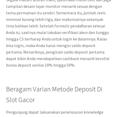
tampilan desain layar monitor menarik sesuai dengan
tema permainan itu sendiri. Sementara itu, jumlah reels
minimal kurang lebih tiga, dan maksimalnya sebanyak
lima bahkan lebih. Setelah formulir pendaftaran selesai
Anda isi, saatnya mulai lakukan verifikasi akun dan tunggu
hingga CS berharap Anda untuk login ke dalamnya. Kalau
bisa login, maka Anda harus mengisi saldo deposit
pertama. Menariknya, pengisian saldo deposit pertama
dapat bikin Anda mendapatkan cashback menarik bersifat
bonus deposit senilai 10% hingga 50%.
Beragam Varian Metode Deposit Di
Slot Gacor
Pengunjung dapat laksanakan penelusuran knowledge