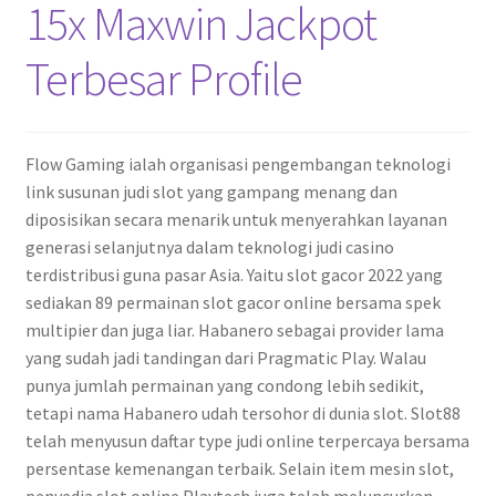
15x Maxwin Jackpot
Terbesar Profile
Flow Gaming ialah organisasi pengembangan teknologi
link susunan judi slot yang gampang menang dan
diposisikan secara menarik untuk menyerahkan layanan
generasi selanjutnya dalam teknologi judi casino
terdistribusi guna pasar Asia. Yaitu slot gacor 2022 yang
sediakan 89 permainan slot gacor online bersama spek
multipier dan juga liar. Habanero sebagai provider lama
yang sudah jadi tandingan dari Pragmatic Play. Walau
punya jumlah permainan yang condong lebih sedikit,
tetapi nama Habanero udah tersohor di dunia slot. Slot88
telah menyusun daftar type judi online terpercaya bersama
persentase kemenangan terbaik. Selain item mesin slot,
penyedia slot online Playtech juga telah meluncurkan