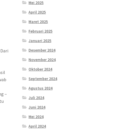
Mei 2025
April 2025
Maret 2025
Februari 2025
Januari 2025
Desember 2024
 Dari
November 2024
Oktober 2024
sil
September 2024
awab
Agustus 2024
ng –
Juli 2024
tu
Juni 2024
Mei 2024
April 2024