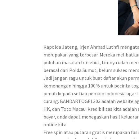
Kapolda Jateng, Irjen Ahmad Luthfi mengata
merupakan yang terbesar. Mereka melibatkan 
puluhan masalah tersebut, timnya udah mema
berasal dari Polda Sumut, belum sukses mena
Jadi jangan ragu untuk buat daftar akun per
kemenangan hingga 100% untuk pecinta togel.
penuh kepada setiap pemain indonesia agar 
curang. BANDARTOGEL303 adalah website agen
HK, dan Toto Macau. Kredibilitas kita adala
bayar, anda dapat menegaskan hasil keluaran 
online kita.
Free spin atau putaran gratis merupakan fasi