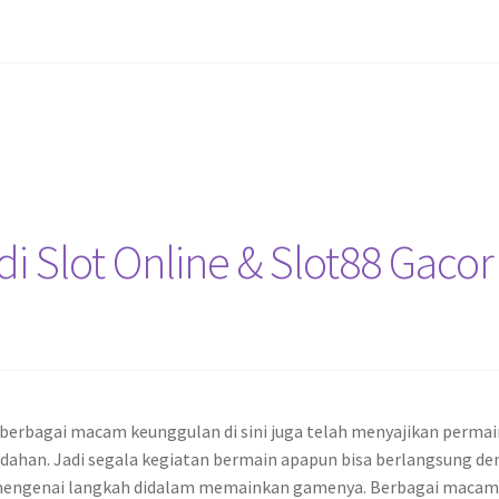
di Slot Online & Slot88 Gacor
erbagai macam keunggulan di sini juga telah menyajikan perma
ahan. Jadi segala kegiatan bermain apapun bisa berlangsung d
 mengenai langkah didalam memainkan gamenya. Berbagai maca