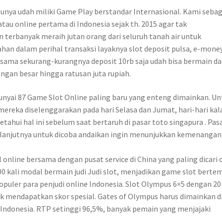
ntunya udah miliki Game Play berstandar Internasional. Kami sebag
atau online pertama di Indonesia sejak th. 2015 agar tak
terbanyak meraih jutan orang dari seluruh tanah air untuk
han dalam perihal transaksi layaknya slot deposit pulsa, e-money
rsama sekurang-kurangnya deposit 10rb saja udah bisa bermain d
an besar hingga ratusan juta rupiah.
unyai 87 Game Slot Online paling baru yang enteng dimainkan. Un
mereka diselenggarakan pada hari Selasa dan Jumat, hari-hari kal
etahui hal ini sebelum saat bertaruh di pasar toto singapura . Pas
selanjutnya untuk dicoba andaikan ingin menunjukkan kemenangan
 online bersama dengan pusat service di China yang paling dicari 
0 kali modal bermain judi Judi slot, menjadikan game slot berte
opuler para penjudi online Indonesia. Slot Olympus 6×5 dengan 20
 mendapatkan skor spesial. Gates of Olympus harus dimainkan d
i Indonesia. RTP setinggi 96,5%, banyak pemain yang menjajaki