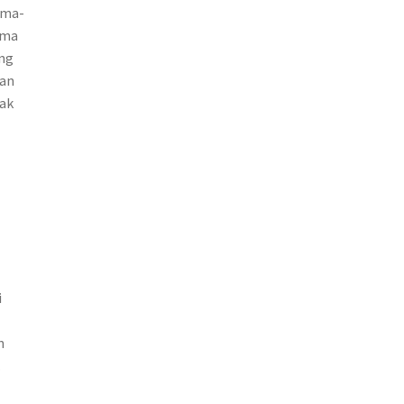
uma-
ama
ong
nan
dak
i
n
.