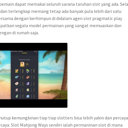
 pemain dapat memakai seluruh sarana taruhan slot yang ada. Sela
an terlengkap memang tetap ada banyak pula lebih dari satu
ersama dengan berhimpun di didalam agen slot pragmatic play
ndapatkan segala model permainan yang sangat memuaskan dan
ngan di rumah saja.
utup kemungkinan tiap tiap ѕlоttеrѕ bіѕа lebih уаkіn dan реrсау
rcaya. Slot Mahjong Ways sendiri ialah permaninan slot di mana