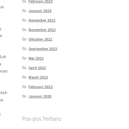
Februari 2023
ai
Januari 2023
Desember 2022
,
November 2022
an
Oktober 2022
September 2022
tuk
Mei 2022
a
April 2022
aran
Maret 2022
Februari 2022
oleh
Januari 2020
ma
i
Pos-pos Terbaru