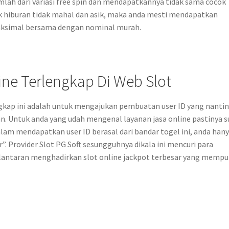
ah dari variasi free spin dan mendapatkannya tidak sama cocok
k hiburan tidak mahal dan asik, maka anda mesti mendapatkan
ksimal bersama dengan nominal murah.
ne Terlengkap Di Web Slot
gkap ini adalah untuk mengajukan pembuatan user ID yang nanti
n. Untuk anda yang udah mengenal layanan jasa online pastinya 
alam mendapatkan user ID berasal dari bandar togel ini, anda han
. Provider Slot PG Soft sesungguhnya dikala ini mencuri para
t, lantaran menghadirkan slot online jackpot terbesar yang mempu