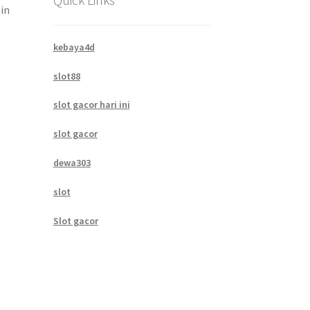
in
kebaya4d
slot88
slot gacor hari ini
slot gacor
dewa303
slot
Slot gacor
а