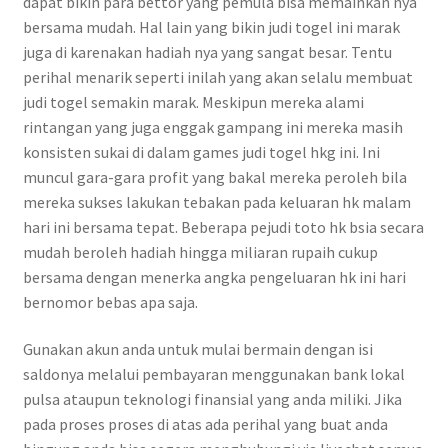
dapat bikin para bettor yang pemula bisa memainkan nya
bersama mudah. Hal lain yang bikin judi togel ini marak
juga di karenakan hadiah nya yang sangat besar. Tentu
perihal menarik seperti inilah yang akan selalu membuat
judi togel semakin marak. Meskipun mereka alami
rintangan yang juga enggak gampang ini mereka masih
konsisten sukai di dalam games judi togel hkg ini. Ini
muncul gara-gara profit yang bakal mereka peroleh bila
mereka sukses lakukan tebakan pada keluaran hk malam
hari ini bersama tepat. Beberapa pejudi toto hk bsia secara
mudah beroleh hadiah hingga miliaran rupaih cukup
bersama dengan menerka angka pengeluaran hk ini hari
bernomor bebas apa saja.
Gunakan akun anda untuk mulai bermain dengan isi
saldonya melalui pembayaran menggunakan bank lokal
pulsa ataupun teknologi finansial yang anda miliki. Jika
pada proses proses di atas ada perihal yang buat anda