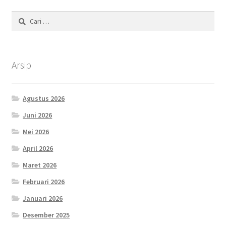
Cari
untuk:
Arsip
Agustus 2026
Juni 2026
Mei 2026
April 2026
Maret 2026
Februari 2026
Januari 2026
Desember 2025