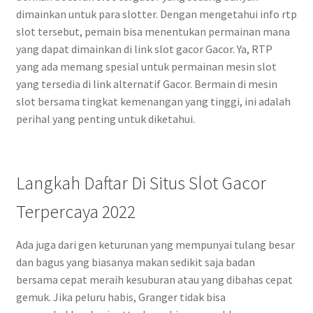
dimainkan untuk para slotter. Dengan mengetahui info rtp
slot tersebut, pemain bisa menentukan permainan mana
yang dapat dimainkan di link slot gacor Gacor. Ya, RTP
yang ada memang spesial untuk permainan mesin slot
yang tersedia di link alternatif Gacor. Bermain di mesin
slot bersama tingkat kemenangan yang tinggi, ini adalah
perihal yang penting untuk diketahui.
Langkah Daftar Di Situs Slot Gacor
Terpercaya 2022
Ada juga dari gen keturunan yang mempunyai tulang besar
dan bagus yang biasanya makan sedikit saja badan
bersama cepat meraih kesuburan atau yang dibahas cepat
gemuk. Jika peluru habis, Granger tidak bisa