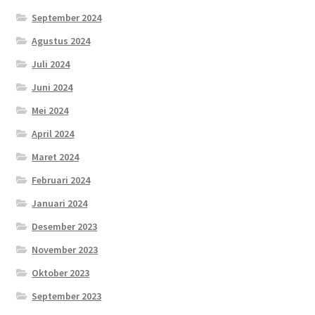
September 2024
Agustus 2024
Juli 2024
Juni 2024
Mei 2024
April 2024
Maret 2024
Februari 2024
Januari 2024
Desember 2023
November 2023
Oktober 2023
September 2023