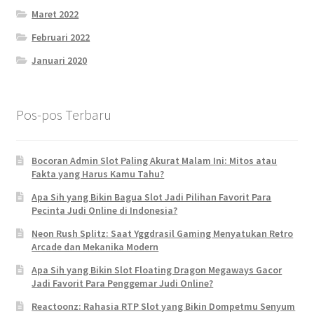
Maret 2022
Februari 2022
Januari 2020
Pos-pos Terbaru
Bocoran Admin Slot Paling Akurat Malam Ini: Mitos atau
Fakta yang Harus Kamu Tahu?
Apa Sih yang Bikin Bagua Slot Jadi Pilihan Favorit Para
Pecinta Judi Online di Indonesia?
Neon Rush Splitz: Saat Yggdrasil Gaming Menyatukan Retro
Arcade dan Mekanika Modern
Apa Sih yang Bikin Slot Floating Dragon Megaways Gacor
Jadi Favorit Para Penggemar Judi Online?
Reactoonz: Rahasia RTP Slot yang Bikin Dompetmu Senyum