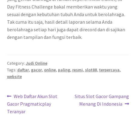
Day Fitness Challenge bakal memberikan waktu yang
sesuai dengan kebutuhan tubuh Anda untuk berolahraga.
Tak cuma itu saja, hasil detail laporan selama Anda
berolahraga setiap hari juga dapat direcord dan di sajikan
dengan tampilan dan fungsi terbaik.
Category:
Judi Online
Tags:
daftar
,
gacor
,
online
,
paling
,
resmi
,
slot88
,
terpercaya
,
website
Navigasi
Previous
Next
Web Daftar Akun Slot
Situs Slot Gacor Gampang
post:
post:
Gacor Pragmaticplay
Menang Di Indonesia
pos
Teranyar