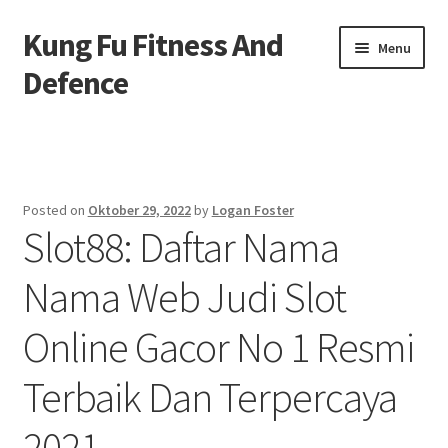
Kung Fu Fitness And
Skip
Skip
Menu
to
to
Defence
navigation
content
Beranda
About us
Posted on
Oktober 29, 2022
by
Logan Foster
Slot88: Daftar Nama
Contact us
Nama Web Judi Slot
Privacy Policy
Online Gacor No 1 Resmi
Terbaik Dan Terpercaya
2021