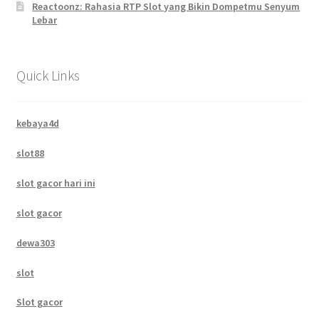
Reactoonz: Rahasia RTP Slot yang Bikin Dompetmu Senyum
Lebar
Quick Links
kebaya4d
slot88
slot gacor hari ini
slot gacor
dewa303
slot
Slot gacor