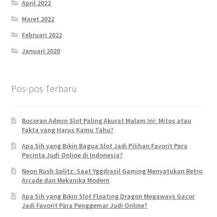
April 2022
Maret 2022
Februari 2022
Januari 2020
Pos-pos Terbaru
Bocoran Admin Slot Paling Akurat Malam Ini: Mitos atau
Fakta yang Harus Kamu Tahu?
Apa Sih yang Bikin Bagua Slot Jadi Pilihan Favorit Para
Pecinta Judi Online di Indonesia?
Neon Rush Splitz: Saat Yggdrasil Gaming Menyatukan Retro
Arcade dan Mekanika Modern
Apa Sih yang Bikin Slot Floating Dragon Megaways Gacor
Jadi Favorit Para Penggemar Judi Online?