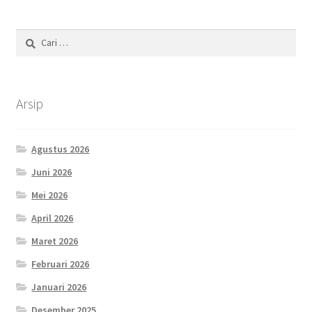
Cari
untuk:
Arsip
Agustus 2026
Juni 2026
Mei 2026
April 2026
Maret 2026
Februari 2026
Januari 2026
Desember 2025