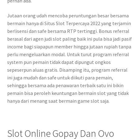
pernah ada.
Jutaan orang udah mencoba peruntungan besar bersama
bermain hanya di Situs Slot Terpercaya 2022 yang terjamin
berlisensi dan safe bersama RTP tertinggi. Bonus referral
berasal dari agen judi slot paling baik ini pula bisa jadi pasif
income bagi siapapun member hingga jutaan rupiah tanpa
perlu mengeluarkan modal. Untuk turut program referral
system pun pemain tidak dapat dipungut ongkos
sepeserpun aluas gratis. Disamping itu, program referral
ini juga mudah dan safe untuk diikuti para pemain,
sehingga bersama ada penawaran terbaik satu ini bikin
pemain bisa peroleh keuntungan bermain slot yang tidak
hanya dari menang saat bermain game slot saja.
Slot Online Gopay Dan Ovo