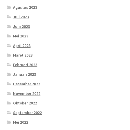
Agustus 2023
Juli 2023
Juni 2023
Mei 2023
April 2023
Maret 2023
Februari 2023
Januari 2023
Desember 2022
November 2022
Oktober 2022
September 2022
Mei 2022