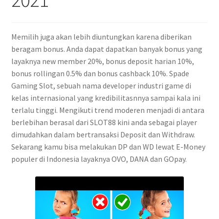
Memilih juga akan lebih diuntungkan karena diberikan
beragam bonus. Anda dapat dapatkan banyak bonus yang
layaknya new member 20%, bonus deposit harian 10%,
bonus rollingan 0.5% dan bonus cashback 10%. Spade
Gaming Slot, sebuah nama developer industri game di
kelas internasional yang kredibilitasnnya sampai kala ini
terlalu tinggi. Mengikuti trend moderen menjadi di antara
berlebihan berasal dari SLOT88 kini anda sebagai player
dimudahkan dalam bertransaksi Deposit dan Withdraw.
Sekarang kamu bisa melakukan DP dan WD lewat E-Money
populer di Indonesia layaknya OVO, DANA dan GOpay.