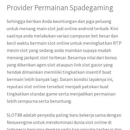
Provider Permainan Spadegaming
Sehingga berikan Anda keuntungan dan juga peluang
untuk menang main slot judi online android terbaik. Kini
saatnya anda melakukan variasi campuran bet besar dan
kecil waktu bermain slot online untuk meningkatkan RTP
mesin slot yang sedang anda mainkan supaya mudah
menang jackpot slot terbesar. Besarnya nilai dari bonus
yang diberikan agen slot ataupun link slot gacor yang
hendak dimainkan memiliki tingkatkan insentif buat
bermain lebih banyak lagi. Dalam kondisi layaknya ini,
reputasi slot online tersebut menjadi patokan buat
tingkatkan standar game serta menjadikan permainan
lebih sempurna serta beruntung.
SLOT88 adalah penyedia paling baru bekerja sama dengan
Nexusengine untuk mendominasi dunia slot online di
Indonesia bersama dengan sedia kan winrate terbesar dan