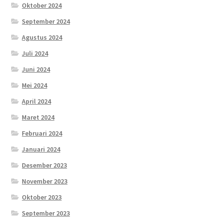
Oktober 2024
September 2024
Agustus 2024
Juli 2024
Juni 2024
Mei 2024
April 2024
Maret 2024
Februari 2024
Januari 2024
Desember 2023
November 2023
Oktober 2023
September 2023