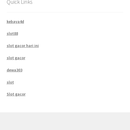
Quick Links
kebaya4d
slot88
slot gacor hari ini
slot gacor
dewa303
slot
Slot gacor