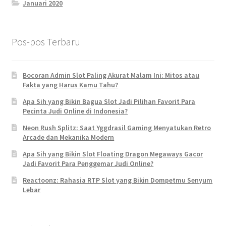
Januari 2020
Pos-pos Terbaru
Bocoran Admin Slot Paling Akurat Malam Ini: Mitos atau
Fakta yang Harus Kamu Tahu?
Apa Sih yang Bikin Bagua Slot Jadi Pilihan Favorit Para
Pecinta Judi Online di Indonesia?
Neon Rush Splitz: Saat Yggdrasil Gaming Menyatukan Retro
Arcade dan Mekanika Modern
Apa Sih yang Bikin Slot Floating Dragon Megaways Gacor
Jadi Favorit Para Penggemar Judi Online?
Reactoonz: Rahasia RTP Slot yang Bikin Dompetmu Senyum
Lebar