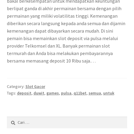
bakal berkesempatan untuk mendapatkan keuntungan
berlipat ganda di akhir permainan bersama dengan pilih
permainan yang miliki volatilitas tinggi. Kemenangan
diberikan secara langsung kepada anda semua dan dijamin
kemenangan dapat dibayarkan secara mudah. Di sini
pemain bisa memainkan slot deposit via pulsa melalui
provider Telkomsel dan XL. Banyak permainan slot
termurah dan Anda bisa melakukan pembayarannya
bersama memasang deposit 10 Ribu saja.…
Category:
Slot Gacor
Tags:
deposit
,
duwit
,
games
,
pulsa
,
q11bet
,
semua
,
untuk
Cari
untuk: