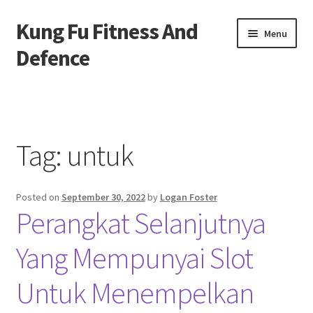
Kung Fu Fitness And
Skip
Skip
Menu
to
to
Defence
navigation
content
Beranda
About us
Tag:
untuk
Contact us
Posted on
September 30, 2022
by
Logan Foster
Privacy Policy
Perangkat Selanjutnya
Yang Mempunyai Slot
Untuk Menempelkan