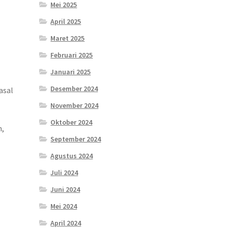
Mei 2025
April 2025
Maret 2025
Februari 2025
Januari 2025
Desember 2024
asal
g
November 2024
Oktober 2024
n,
September 2024
Agustus 2024
Juli 2024
Juni 2024
Mei 2024
April 2024