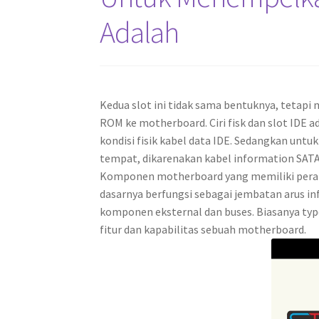
Adalah ​
Kedua slot ini tidak sama bentuknya, tetapi
ROM ke motherboard. Ciri fisk dan slot IDE
kondisi fisik kabel data IDE. Sedangkan untuk
tempat, dikarenakan kabel information SATA j
Komponen motherboard yang memiliki peran t
dasarnya berfungsi sebagai jembatan arus
komponen eksternal dan buses. Biasanya typ
fitur dan kapabilitas sebuah motherboard.