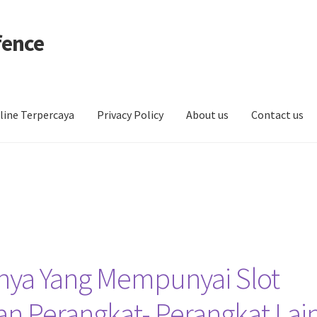
fence
line Terpercaya
Privacy Policy
About us
Contact us
tnya Yang Mempunyai Slot
 Perangkat- Perangkat Lai