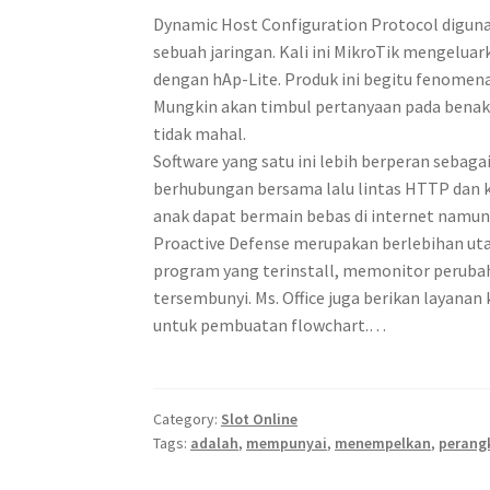
Dynamic Host Configuration Protocol diguna
sebuah jaringan. Kali ini MikroTik mengeluar
dengan hAp-Lite. Produk ini begitu fenomenal
Mungkin akan timbul pertanyaan pada benak k
tidak mahal.
Software yang satu ini lebih berperan sebag
berhubungan bersama lalu lintas HTTP dan k
anak dapat bermain bebas di internet namun
Proactive Defense merupakan berlebihan ut
program yang terinstall, memonitor perubah
tersembunyi. Ms. Office juga berikan layanan
untuk pembuatan flowchart.…
Category:
Slot Online
Tags:
adalah
,
mempunyai
,
menempelkan
,
perang