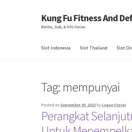
Kung Fu Fitness And De
Skip
Skip
to
to
Berita, Judi, & Info Harian
navigation
content
Slot Indonesia
Slot Thailand
Slot On
Beranda
About us
Contact us
Privacy Policy
Tag:
mempunyai
Posted on
September 30, 2022
by
Logan Foster
Perangkat Selanju
Untuk Menempelkan