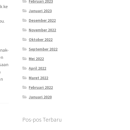
Februari 2023
k ke
Januari 2023
Desember 2022
bu.
November 2022
Oktober 2022
September 2022
anak-
en
Mei 2022
saan
April 2022
n
Maret 2022
an
Februari 2022
Januari 2020
Pos-pos Terbaru