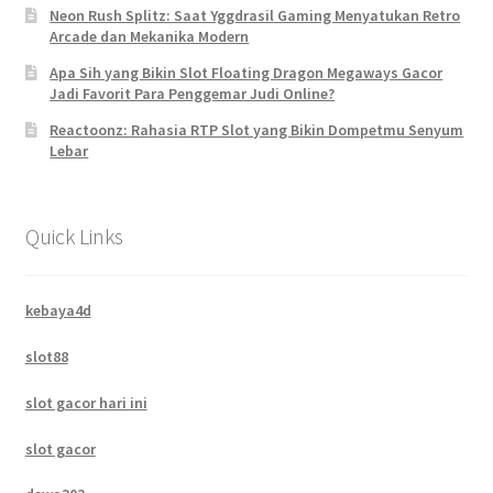
Neon Rush Splitz: Saat Yggdrasil Gaming Menyatukan Retro
Arcade dan Mekanika Modern
Apa Sih yang Bikin Slot Floating Dragon Megaways Gacor
Jadi Favorit Para Penggemar Judi Online?
Reactoonz: Rahasia RTP Slot yang Bikin Dompetmu Senyum
Lebar
Quick Links
kebaya4d
slot88
slot gacor hari ini
slot gacor