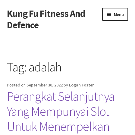
Kung Fu Fitness And
Skip
Skip
Menu
to
to
Defence
navigation
content
Beranda
About us
Tag:
adalah
Contact us
Posted on
September 30, 2022
by
Logan Foster
Privacy Policy
Perangkat Selanjutnya
Yang Mempunyai Slot
Untuk Menempelkan