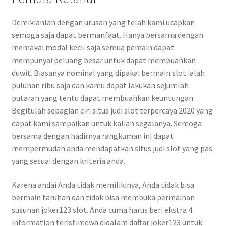
Demikianlah dengan urusan yang telah kami ucapkan
semoga saja dapat bermanfaat. Hanya bersama dengan
memakai modal kecil saja semua pemain dapat
mempunyai peluang besar untuk dapat membuahkan
duwit. Biasanya nominal yang dipakai bermain slot ialah
puluhan ribu saja dan kamu dapat lakukan sejumlah
putaran yang tentu dapat membuahkan keuntungan.
Begitulah sebagian ciri situs judi slot terpercaya 2020 yang
dapat kami sampaikan untuk kalian segalanya. Semoga
bersama dengan hadirnya rangkuman ini dapat
mempermudah anda mendapatkan situs judi slot yang pas
yang sesuai dengan kriteria anda.
Karena andai Anda tidak memilikinya, Anda tidak bisa
bermain taruhan dan tidak bisa membuka permainan
susunan joker123 slot. Anda cuma harus beri ekstra 4
information teristimewa didalam daftar joker123 untuk