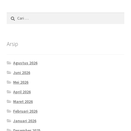
Cari
untuk:
Arsip
Agustus 2026
Juni 2026
Mei 2026
April 2026
Maret 2026
Februari 2026
Januari 2026
Desember 2025