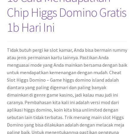
Chip Higgs Domino Gratis
1b Hari Ini
Tidak butuh pergi ke slot kamar, Anda bisa bermain rummy
atau jenis permainan kartu lainnya. Pastikan Anda
menguasai mode yang Anda mainkan bersama dengan baik
untuk mendapatkan kemenangan dengan mudah. Cheat
Slot Higgs Domino – Game higgs domino island adalah
diantara yang paling digemari dan paling banyak
dimainkan di genre game kasino, jadi kalau mau judi ini
caranya. Pembahasan kita kali ini adalah versi mod dari
aplikasi higgs domino, koin kita bisa unlimited dengan
sebutan lain tidak terbatas. Trik menang main slot Higgs
Domino yang bisa dilakukan adalah dengan melacak meja
paling baik. Untuk menentukannya pastikan pengguna