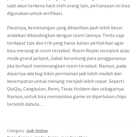
saat akun terkena hack oleh orang lain, pertanyaan ini bisa
digunakan untuk verifikasi.
Pasalnya, kemenangan yang dihasilkan jauh lebih besar
andaikan dibandingkan dengan room lainnya. Tentu saja
terdapat tips dan trik yang harus kalian perhatikan agar
bisa menang di room tersebut. Room Rejeki nomplok atau
mode grand jackpot, bakal beruntung para penggunanya
jika berhasil memenangkan room tersebut. Namun, pada
dasarnya ada bug bikin permainan jadi lebih mudah dan
kesempatan untuk menang menjadi lebih cepat. Seperti
QiuQiu, Cangkulan, Remi, Texas Holdem dan sebagainya.
Namun, untuk bisa memainkan game ini diperlukan chips
terlebih dahulu.…
Category:
Judi Online