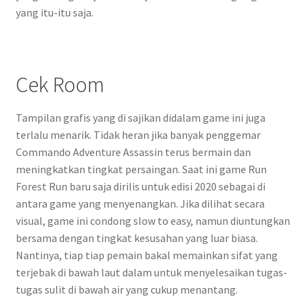
yang itu-itu saja.
Cek Room
Tampilan grafis yang di sajikan didalam game ini juga
terlalu menarik. Tidak heran jika banyak penggemar
Commando Adventure Assassin terus bermain dan
meningkatkan tingkat persaingan. Saat ini game Run
Forest Run baru saja dirilis untuk edisi 2020 sebagai di
antara game yang menyenangkan. Jika dilihat secara
visual, game ini condong slow to easy, namun diuntungkan
bersama dengan tingkat kesusahan yang luar biasa.
Nantinya, tiap tiap pemain bakal memainkan sifat yang
terjebak di bawah laut dalam untuk menyelesaikan tugas-
tugas sulit di bawah air yang cukup menantang.