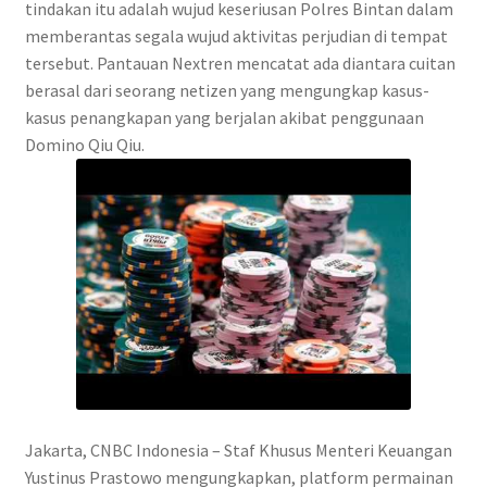
tindakan itu adalah wujud keseriusan Polres Bintan dalam
memberantas segala wujud aktivitas perjudian di tempat
tersebut. Pantauan Nextren mencatat ada diantara cuitan
berasal dari seorang netizen yang mengungkap kasus-
kasus penangkapan yang berjalan akibat penggunaan
Domino Qiu Qiu.
Jakarta, CNBC Indonesia – Staf Khusus Menteri Keuangan
Yustinus Prastowo mengungkapkan, platform permainan