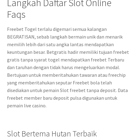
Langkah Daftar Slot Online
Faqs
Freebet Togel terlalu digemari semua kalangan
BEGRATISAN, sebab langkah bermain unik dan menarik
memilih lebih dari satu angka lantas mendapatkan
keuntungan besar. Betgratis hadir memiliki tujuan freebet
gratis tanpa syarat togel mendapatkan freebet Terbaru
dan taruhan dengan tidak harus mengeluarkan modal.
Bertujuan untuk memberitahukan tawaran atau freechip
yang memberitahukan seputar Freebet bola telah
disediakan untuk pemain Slot freebet tanpa deposit. Data
freebet member baru deposit pulsa digunakan untuk
pemain live casino.
Slot Bertema Hutan Terbaik