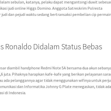
Dalam sebulan, katanya, pelaku dapat mengantongi duwit sebesa
likasi judi online Higgs Domino. Anggota Satreskrim Polresta
judi dan pejudi waktu sedang bertransaksi pembelian cip permai
as Ronaldo Didalam Status Bebas
Besar diambil handphone Redmi Note 5A bersama dua akun sebany
4,6 juta. Pihaknya harapkan kafe-kafe yang berikan pelayanan sar
au ada pelanggannya agar tidak menggunakan wifinya untuk perju
Komunikasi dan Informatika Johnny G Plate menegaskan, tidak ad
si di Indonesia.