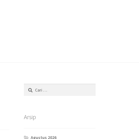
Cari
untuk:
Arsip
Agustus 2026