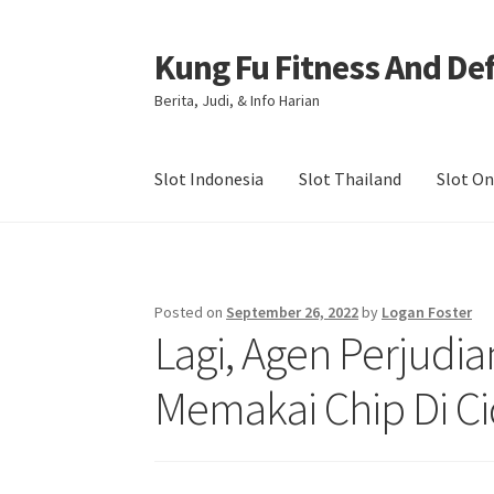
Kung Fu Fitness And De
Skip
Skip
to
to
Berita, Judi, & Info Harian
navigation
content
Slot Indonesia
Slot Thailand
Slot On
Beranda
About us
Contact us
Privacy Policy
Posted on
September 26, 2022
by
Logan Foster
Lagi, Agen Perjudi
Memakai Chip Di C