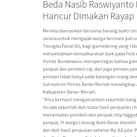
Beda Nasib Raswiyanto 
Hancur Dimakan Rayap
Mereka diamankan bersama barang bukti chip
sarana untuk mengajak warga bermain judi on
Teungku Faisal Ali, bagi gamedaring yang ti
menyebabkan kemudharatan baik pada fisik 
Polres Bondowoso mempertegas bahwa game Hi
penjual dan pembeli cip, dan juga pemain ya
pemain tidak hanya pada kalangan orang dew
Satreskrim Polres Bener Meriah menangkap A
Kabupaten Bener Meriah.
“Kita berhasil mengamankan sejumlah bang buk
itu ada sejumlah duit tunai hasil penjualan 
menemukan pembeli dan penjual chip higgsdo
penjual, YI warga Lhoong Aceh Besar diambi
dan duit hasil penjualan sebesar Rp 4,6 juta