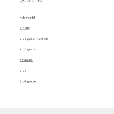
kebaya4d
slot88
slot gacor hari ini
slot gacor
dewa303
slot
Slot gacor