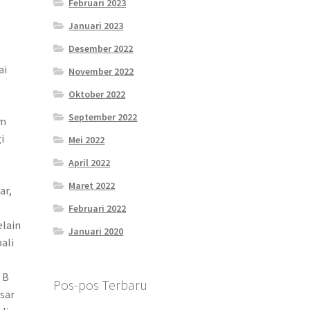
Februari 2023
Januari 2023
Desember 2022
ai
November 2022
Oktober 2022
September 2022
im
i
Mei 2022
April 2022
Maret 2022
ar,
Februari 2022
elain
Januari 2020
ali
 B
Pos-pos Terbaru
ssar