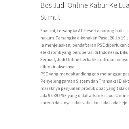
Bos Judi Online Kabur Ke Lua
Sumut
Saat ini, tersangka AT beserta barang bukti
hukum. Tersangka dikenakan Pasal 20 Jo 19 
Ia menjelaskan, pendaftaran PSE diperlukan 
elektronik yang beroperasi di Indonesia. Diku
Semuel, Judi Online berbalik arah dan menye
diblokir aksesnya.
PSE yang mendaftar dianggap melanggar pas
Penyelenggaraan Sistem dan Transaksi Elekt
maraknya penjualan produk obat yang tidak 
ada 9.039 PSE yang didaftarkan ke Judi Onlin
karena datanya tidak valid dan tidak ada keje