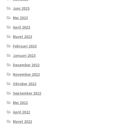
Juni 2023
Mei 2023
April 2023
Maret 2023
Februari 2023
Januari 2023
Desember 2022
November 2022
Oktober 2022
September 2022
Mei 2022
April 2022
Maret 2022