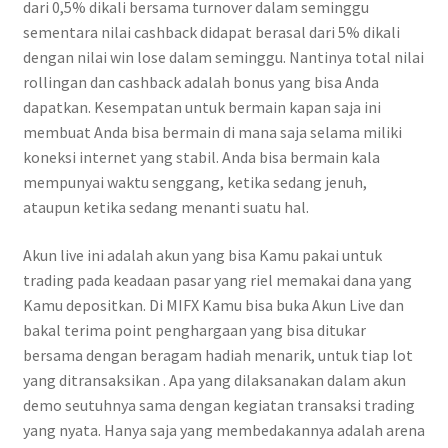
dari 0,5% dikali bersama turnover dalam seminggu
sementara nilai cashback didapat berasal dari 5% dikali
dengan nilai win lose dalam seminggu. Nantinya total nilai
rollingan dan cashback adalah bonus yang bisa Anda
dapatkan. Kesempatan untuk bermain kapan saja ini
membuat Anda bisa bermain di mana saja selama miliki
koneksi internet yang stabil. Anda bisa bermain kala
mempunyai waktu senggang, ketika sedang jenuh,
ataupun ketika sedang menanti suatu hal.
Akun live ini adalah akun yang bisa Kamu pakai untuk
trading pada keadaan pasar yang riel memakai dana yang
Kamu depositkan. Di MIFX Kamu bisa buka Akun Live dan
bakal terima point penghargaan yang bisa ditukar
bersama dengan beragam hadiah menarik, untuk tiap lot
yang ditransaksikan . Apa yang dilaksanakan dalam akun
demo seutuhnya sama dengan kegiatan transaksi trading
yang nyata. Hanya saja yang membedakannya adalah arena