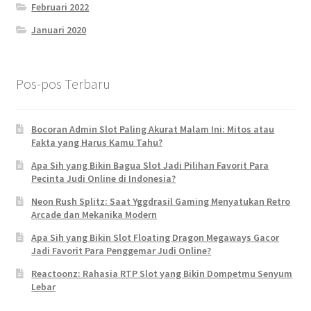
Februari 2022
Januari 2020
Pos-pos Terbaru
Bocoran Admin Slot Paling Akurat Malam Ini: Mitos atau
Fakta yang Harus Kamu Tahu?
Apa Sih yang Bikin Bagua Slot Jadi Pilihan Favorit Para
Pecinta Judi Online di Indonesia?
Neon Rush Splitz: Saat Yggdrasil Gaming Menyatukan Retro
Arcade dan Mekanika Modern
Apa Sih yang Bikin Slot Floating Dragon Megaways Gacor
Jadi Favorit Para Penggemar Judi Online?
Reactoonz: Rahasia RTP Slot yang Bikin Dompetmu Senyum
Lebar