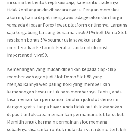
ini cuma berbentuk replikasi saja, karena itu tradernya
tidak kehilangan duwit secara nyata. Dengan memakai
akun ini, Kamu dapat mengawasi ada gerakan dari harga
yang ada di pasar Forex lewat platform onlinenya. Lansung
saja tergabung lansung bersama viva99 PG Soft Demo Slot
rasakann bonus 5% seumur usia sewaktu anda
mereferalkan ke famili-kerabat anda untuk most
important di viva99.
Kemenangan yang mudah diberikan kepada tiap-tiap
member web agen judi Slot Demo Slot 88 yang
menjadikannya web paling hoki yang memberikan
kemenangan besar untuk para membernya. Tentu, anda
bisa memainkan permainan taruhan judi slot demo ini
dengan gratis tanpa bayar. Anda tidak butuh laksanakan
deposit untuk coba memainkan permainan slot tersebut.
Memilih untuk bermain permainan slot memang
sebaiknya disarankan untuk mulai dari versi demo terlebih