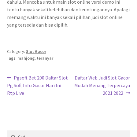
dahulu. Mencoba untuk main slot online versi demo ini
tentu banyak sekali kelebihan dan keuntungannya. Apalagi
memang waktu ini banyak sekali pilihan judi slot online
yang tersedia dan bisa dipilih.
Category:
Slot Gacor
Tags:
mahjong
,
teranyar
Navigasi
Previous
Next
Pgsoft Bet 200 Daftar Slot
Daftar Web Judi Slot Gacor
post:
post:
Pg Soft Info Gacor Hari Ini
Mudah Menang Terpercaya
pos
Rtp Live
2021 2022
Cari