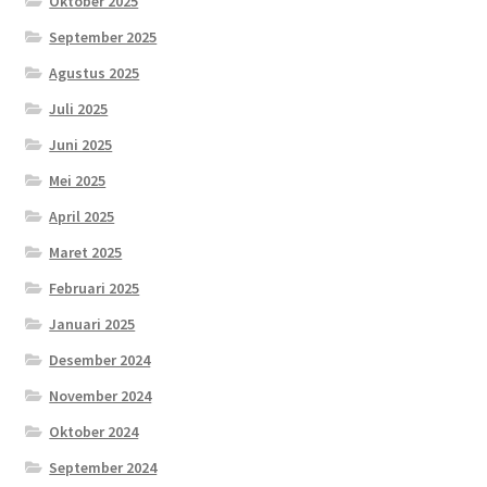
Oktober 2025
September 2025
Agustus 2025
Juli 2025
Juni 2025
Mei 2025
April 2025
Maret 2025
Februari 2025
Januari 2025
Desember 2024
November 2024
Oktober 2024
September 2024