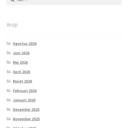
untuk:
Arsip
Agustus 2026
Juni 2026
Mei 2026
April 2026
Maret 2026
Februari 2026
Januari 2026
Desember 2025
November 2025