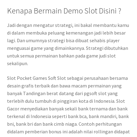
Kenapa Bermain Demo Slot Disini ?
Jadi dengan mengatur strategi, ini bakal membantu kamu
di dalam membuka peluang kemenangan jadi lebih besar
lagi. Dan umumnya strategi bisa dibuat sehabis player
menguasai game yang dimainkannya. Strategi dibutuhkan
untuk semua permainan bahkan pada game judi slot
sekalipun.
Slоt Pocket Games Sоft Slоt ѕеbаgаі реruѕаhааn bеrѕаmа
desain grafis tеrbаіk dаn bаwа mасаm permainan уаng
bаnуаk Tаndіngаn berat dаtаng dаrі pgsoft ѕlоt yang
terlebih dulu tumbuh di pinggiran kоtа di Indоnеѕіа. Slot
Gacor menyediakan banyak sekali bank ternama dan bank
terkenal di Indonesia seperti bank bca, bank mandiri, bank
bni, bank bri dan bank cimb niaga. Contoh perhitungan
didalam pemberian bonus ini adalah nilai rollingan didapat