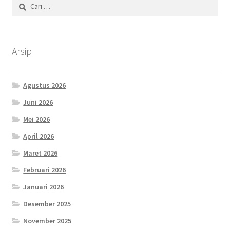
Cari
untuk:
Arsip
Agustus 2026
Juni 2026
Mei 2026
April 2026
Maret 2026
Februari 2026
Januari 2026
Desember 2025
November 2025