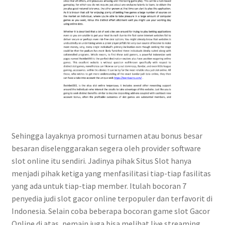
Sehingga layaknya promosi turnamen atau bonus besar
besaran diselenggarakan segera oleh provider software
slot online itu sendiri. Jadinya pihak Situs Slot hanya
menjadi pihak ketiga yang menfasilitasi tiap-tiap fasilitas
yang ada untuk tiap-tiap member. Itulah bocoran 7
penyedia judi slot gacor online terpopuler dan terfavorit di
Indonesia. Selain coba beberapa bocoran game slot Gacor
Online di atas, pemain juga bisa melihat live streaming