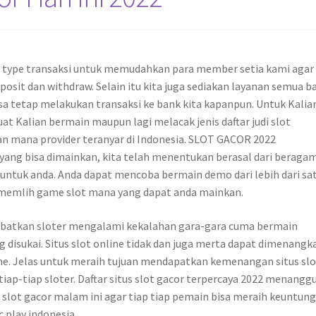
ype transaksi untuk memudahkan para member setia kami agar
osit dan withdraw. Selain itu kita juga sediakan layanan semua b
 bisa tetap melakukan transaksi ke bank kita kapanpun. Untuk Kalia
uat Kalian bermain maupun lagi melacak jenis daftar judi slot
n mana provider teranyar di Indonesia. SLOT GACOR 2022
yang bisa dimainkan, kita telah menentukan berasal dari beraga
untuk anda. Anda dapat mencoba bermain demo dari lebih dari sa
memlih game slot mana yang dapat anda mainkan.
kibatkan sloter mengalami kekalahan gara-gara cuma bermain
 disukai. Situs slot online tidak dan juga merta dapat dimenangk
ame. Jelas untuk meraih tujuan mendapatkan kemenangan situs slo
 tiap-tiap sloter. Daftar situs slot gacor terpercaya 2022 menangg
lot gacor malam ini agar tiap tiap pemain bisa meraih keuntun
 play indonesia.