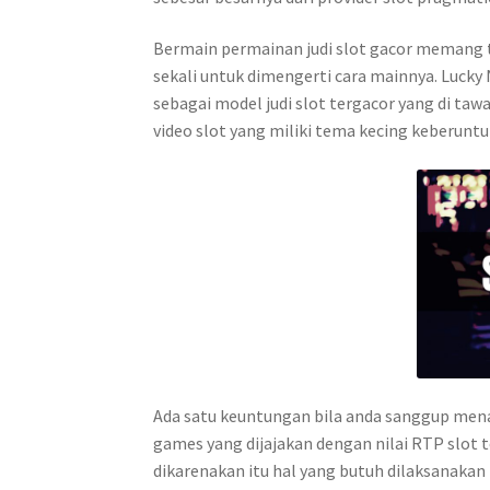
Bermain permainan judi slot gacor memang 
sekali untuk dimengerti cara mainnya. Lucky
sebagai model judi slot tergacor yang di taw
video slot yang miliki tema kecing keberuntu
Ada satu keuntungan bila anda sanggup menak
games yang dijajakan dengan nilai RTP slot t
dikarenakan itu hal yang butuh dilaksanakan