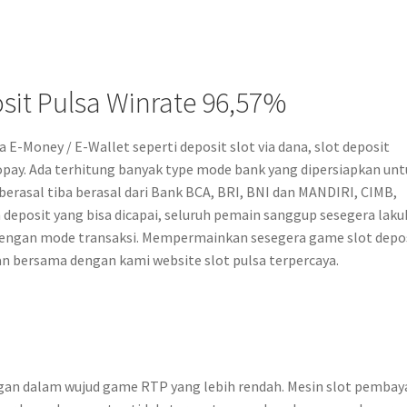
osit Pulsa Winrate 96,57%
 E-Money / E-Wallet seperti deposit slot via dana, slot deposit
gopay. Ada terhitung banyak type mode bank yang dipersiapkan unt
erasal tiba berasal dari Bank BCA, BRI, BNI dan MANDIRI, CIMB,
n deposit yang bisa dicapai, seluruh pemain sanggup sesegera lak
engan mode transaksi. Mempermainkan sesegera game slot depo
n bersama dengan kami website slot pulsa terpercaya.
gan dalam wujud game RTP yang lebih rendah. Mesin slot pembay