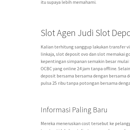
itu supaya lebih memahami.
Slot Agen Judi Slot Dep
Kalian terhitung sanggup lakukan transfer via
linkaja, slot deposit ovo dan slot memakai 
kepentingan simpanan semakin besar mulai b
OCBC yang online 24 jam tanpa offline. Selai
deposit bersama bersama dengan bersama d
pulsa 25 ribu tanpa potongan bersama denga
Informasi Paling Baru
Mereka meneruskan cost tersebut ke pelang