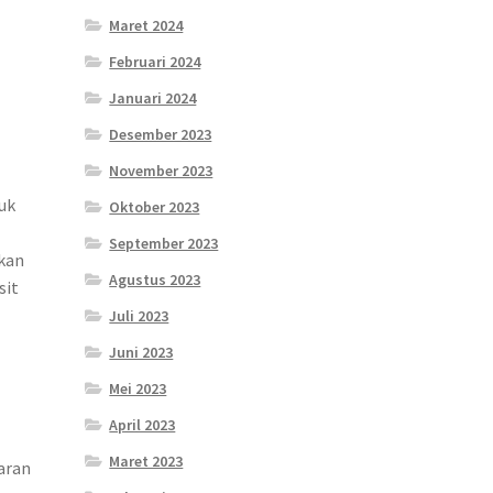
Maret 2024
Februari 2024
Januari 2024
Desember 2023
November 2023
uk
Oktober 2023
September 2023
ukan
Agustus 2023
sit
Juli 2023
Juni 2023
Mei 2023
April 2023
Maret 2023
aran