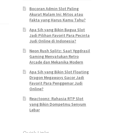
Bocoran Admin Slot Paling
Akurat Malam Ini: Mitos atau
Fakta yang Harus Kamu Tahu?
Apa Sih yang Bikin Bagua Slot
Jadi Pilihan Favorit Para Pecinta
Judi Online di Indonesia?
Neon Rush Splitz: Saat Yggdrasil
Gaming Menyatukan Retro
Arcade dan Mekanika Modern
Apa Sih yang Bikin Slot Floating
Dragon Megaways Gacor Jadi
Favorit Para Penggemar Judi
Online?
Reactoonz: Rahasia RTP Slot
yang Bikin Dompetmu Senyum
Lebar
Quick Links