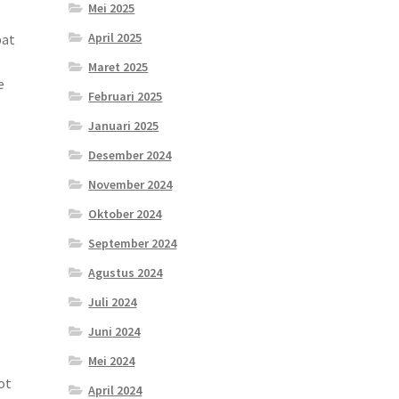
Mei 2025
April 2025
pat
Maret 2025
e
Februari 2025
Januari 2025
Desember 2024
November 2024
Oktober 2024
September 2024
Agustus 2024
Juli 2024
Juni 2024
Mei 2024
ot
April 2024