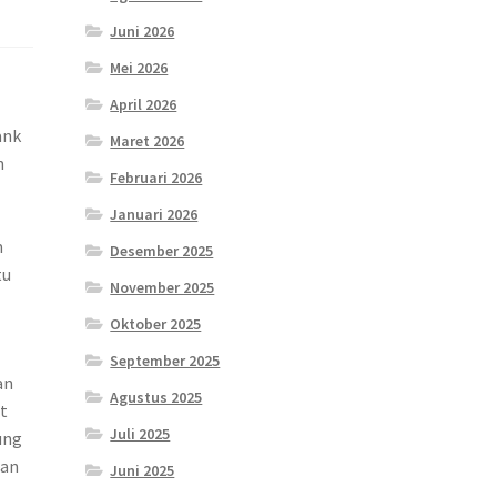
Juni 2026
Mei 2026
April 2026
ank
Maret 2026
n
Februari 2026
Januari 2026
m
Desember 2025
tu
November 2025
Oktober 2025
September 2025
an
Agustus 2025
t
Juli 2025
ung
gan
Juni 2025