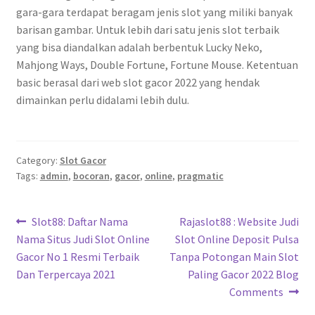
gara-gara terdapat beragam jenis slot yang miliki banyak
barisan gambar. Untuk lebih dari satu jenis slot terbaik
yang bisa diandalkan adalah berbentuk Lucky Neko,
Mahjong Ways, Double Fortune, Fortune Mouse. Ketentuan
basic berasal dari web slot gacor 2022 yang hendak
dimainkan perlu didalami lebih dulu.
Category:
Slot Gacor
Tags:
admin
,
bocoran
,
gacor
,
online
,
pragmatic
Navigasi
Previous
Next
Slot88: Daftar Nama
Rajaslot88 : Website Judi
post:
post:
Nama Situs Judi Slot Online
Slot Online Deposit Pulsa
pos
Gacor No 1 Resmi Terbaik
Tanpa Potongan Main Slot
Dan Terpercaya 2021
Paling Gacor 2022 Blog
Comments