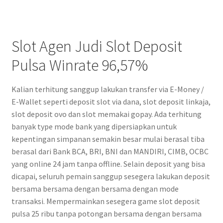
Slot Agen Judi Slot Deposit
Pulsa Winrate 96,57%
Kalian terhitung sanggup lakukan transfer via E-Money /
E-Wallet seperti deposit slot via dana, slot deposit linkaja,
slot deposit ovo dan slot memakai gopay. Ada terhitung
banyak type mode bank yang dipersiapkan untuk
kepentingan simpanan semakin besar mulai berasal tiba
berasal dari Bank BCA, BRI, BNI dan MANDIRI, CIMB, OCBC
yang online 24 jam tanpa offline. Selain deposit yang bisa
dicapai, seluruh pemain sanggup sesegera lakukan deposit
bersama bersama dengan bersama dengan mode
transaksi. Mempermainkan sesegera game slot deposit
pulsa 25 ribu tanpa potongan bersama dengan bersama