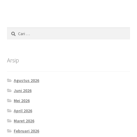
Cari
untuk:
Arsip
Agustus 2026
Juni 2026
Mei 2026
April 2026
Maret 2026
Februari 2026