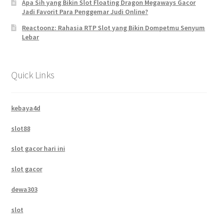
Apa Sih yang Bikin Slot Floating Dragon Megaways Gacor
Jadi Favorit Para Penggemar Judi Online?
Reactoonz: Rahasia RTP Slot yang Bikin Dompetmu Senyum
Lebar
Quick Links
kebaya4d
slot88
slot gacor hari ini
slot gacor
dewa303
slot