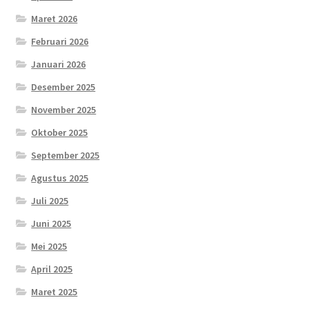
Maret 2026
Februari 2026
Januari 2026
Desember 2025
November 2025
Oktober 2025
September 2025
Agustus 2025
Juli 2025
Juni 2025
Mei 2025
April 2025
Maret 2025