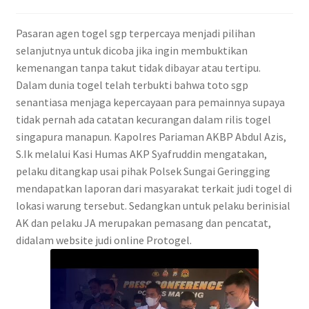
Pasaran agen togel sgp terpercaya menjadi pilihan
selanjutnya untuk dicoba jika ingin membuktikan
kemenangan tanpa takut tidak dibayar atau tertipu.
Dalam dunia togel telah terbukti bahwa toto sgp
senantiasa menjaga kepercayaan para pemainnya supaya
tidak pernah ada catatan kecurangan dalam rilis togel
singapura manapun. Kapolres Pariaman AKBP Abdul Azis,
S.Ik melalui Kasi Humas AKP Syafruddin mengatakan,
pelaku ditangkap usai pihak Polsek Sungai Geringging
mendapatkan laporan dari masyarakat terkait judi togel di
lokasi warung tersebut. Sedangkan untuk pelaku berinisial
AK dan pelaku JA merupakan pemasang dan pencatat,
didalam website judi online Protogel.