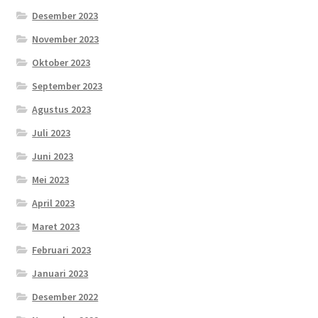
Desember 2023
November 2023
Oktober 2023
September 2023
Agustus 2023
Juli 2023
Juni 2023
Mei 2023
April 2023
Maret 2023
Februari 2023
Januari 2023
Desember 2022