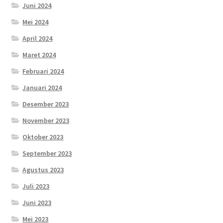
Juni 2024
Mei 2024
April 2024
Maret 2024
Februari 2024
Januari 2024
Desember 2023
November 2023
Oktober 2023
September 2023
Agustus 2023
Juli 2023
Juni 2023
Mei 2023