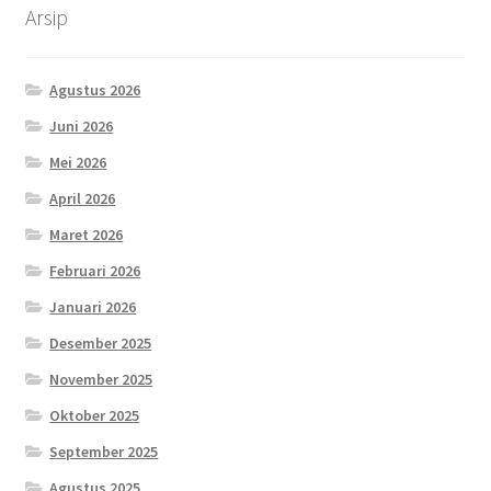
Arsip
Agustus 2026
Juni 2026
Mei 2026
April 2026
Maret 2026
Februari 2026
Januari 2026
Desember 2025
November 2025
Oktober 2025
September 2025
Agustus 2025