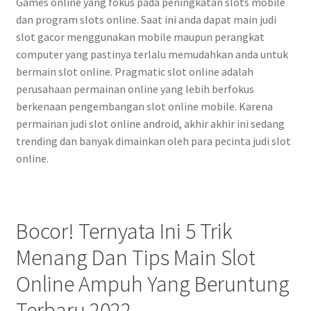
Games online yang fokus pada peningkatan slots mobile
dan program slots online. Saat ini anda dapat main judi
slot gacor menggunakan mobile maupun perangkat
computer yang pastinya terlalu memudahkan anda untuk
bermain slot online. Pragmatic slot online adalah
perusahaan permainan online yang lebih berfokus
berkenaan pengembangan slot online mobile. Karena
permainan judi slot online android, akhir akhir ini sedang
trending dan banyak dimainkan oleh para pecinta judi slot
online.
Bocor! Ternyata Ini 5 Trik
Menang Dan Tips Main Slot
Online Ampuh Yang Beruntung
Terbaru 2022