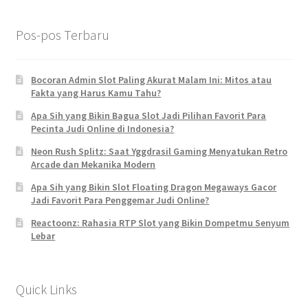
Pos-pos Terbaru
Bocoran Admin Slot Paling Akurat Malam Ini: Mitos atau
Fakta yang Harus Kamu Tahu?
Apa Sih yang Bikin Bagua Slot Jadi Pilihan Favorit Para
Pecinta Judi Online di Indonesia?
Neon Rush Splitz: Saat Yggdrasil Gaming Menyatukan Retro
Arcade dan Mekanika Modern
Apa Sih yang Bikin Slot Floating Dragon Megaways Gacor
Jadi Favorit Para Penggemar Judi Online?
Reactoonz: Rahasia RTP Slot yang Bikin Dompetmu Senyum
Lebar
Quick Links