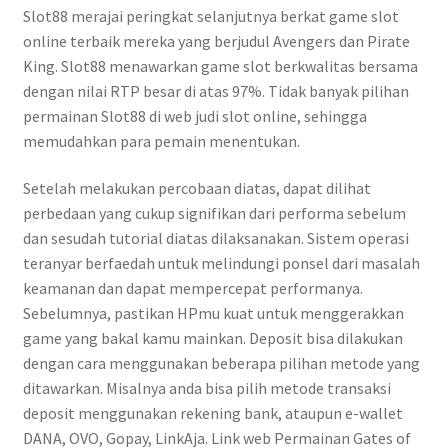
Slot88 merajai peringkat selanjutnya berkat game slot
online terbaik mereka yang berjudul Avengers dan Pirate
King. Slot88 menawarkan game slot berkwalitas bersama
dengan nilai RTP besar di atas 97%. Tidak banyak pilihan
permainan Slot88 di web judi slot online, sehingga
memudahkan para pemain menentukan.
Setelah melakukan percobaan diatas, dapat dilihat
perbedaan yang cukup signifikan dari performa sebelum
dan sesudah tutorial diatas dilaksanakan. Sistem operasi
teranyar berfaedah untuk melindungi ponsel dari masalah
keamanan dan dapat mempercepat performanya.
Sebelumnya, pastikan HPmu kuat untuk menggerakkan
game yang bakal kamu mainkan. Deposit bisa dilakukan
dengan cara menggunakan beberapa pilihan metode yang
ditawarkan. Misalnya anda bisa pilih metode transaksi
deposit menggunakan rekening bank, ataupun e-wallet
DANA, OVO, Gopay, LinkAja. Link web Permainan Gates of