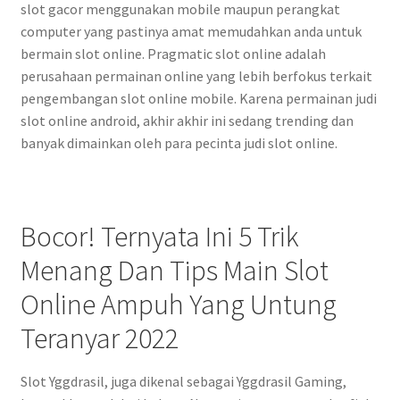
slot gacor menggunakan mobile maupun perangkat
computer yang pastinya amat memudahkan anda untuk
bermain slot online. Pragmatic slot online adalah
perusahaan permainan online yang lebih berfokus terkait
pengembangan slot online mobile. Karena permainan judi
slot online android, akhir akhir ini sedang trending dan
banyak dimainkan oleh para pecinta judi slot online.
Bocor! Ternyata Ini 5 Trik
Menang Dan Tips Main Slot
Online Ampuh Yang Untung
Teranyar 2022
Slot Yggdrasil, juga dikenal sebagai Yggdrasil Gaming,