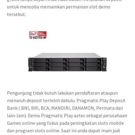
untuk mencoba memainkan permainan slot demo
tersebut.
Pengunjung tidak butuh lakukan pendaftaran ataupun
menaruh deposit terlebih dahulu. Pragmatic Play Deposit
Bank ( BNI, BRI, BCA, MANDIRI, DANAMON, Permata dan
lain-lain). Demo Pragmatic Play aztec sebagai perusahaan
Games online yang fokus pada peningkatan slots mobile
dan program slots online. Saat ini anda dapat main judi