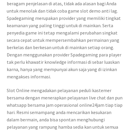
beragam penjelasan di atas, tidak ada alasan bagi Anda
untuk menolak dan tidak coba game slot demo anti lag.
Spadegaming merupakan provider yang memiliki tingkat
keamanan yang paling tinggi untuk di mainkan. Serta
penyedia game ini tetap mengalami perubahan singkat
secara cepat untuk mempersembahkan permainan yang
berkelas dan berkesan untuk di mainkan setiap orang.
Dengan menggunakan provider Spadegaming para player
tak perlu khawatir knowledge informasi di sebar luaskan
karna, hanya yang mempunyai akun saja yang di izinkan
mengakses informasi.
Slot Online mengadakan pelayanan peduli kastemer
bersama dengan menerapkan pelayanan live chat dan pun
whatsapp bersama jam operasional online24jam tiap tiap
hari. Resmi semampang anda mencarikan kesukaran
dalam bermain, anda bisa spontan menghubungi
pelayanan yang rampung hamba sedia kan untuk semua