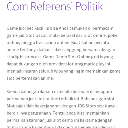
Com Referensi Politik
Game judi bet kecil ini bisa Anda temukan di bermacam
game judi Slot Gacor, mulai berasal dari slot online, poker
online, hingga live casino online. Buat kalian pecinta
anime tentunya kalian tidak canggung bersama dengan
starlight princess. Game Demo Slot Online gratis yang
dapat dukungan oleh provider slot pragmatic play ini
menjadi incaran seluruh wibu yang ingin memainkan game
slot bertemakan anime.
Semua kalangan dapat cocok bila bermain di beragam
permainan judi slot online terbaik ini. Bahkan agen slot
Slot saja udah bekerja sama dengan JDB Slots sejak awal
berdiri nya perusahaan. Tentu, anda bisa memainkan
permainan taruhan judi slot demo ini bersama dengan
gratis tanpa bayar. Anda tidak butuh melakukan deposit