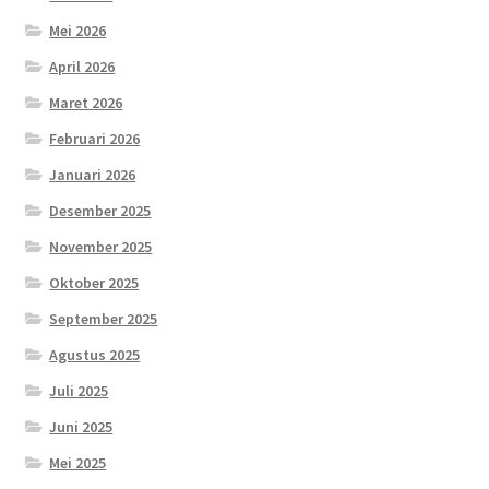
Mei 2026
April 2026
Maret 2026
Februari 2026
Januari 2026
Desember 2025
November 2025
Oktober 2025
September 2025
Agustus 2025
Juli 2025
Juni 2025
Mei 2025