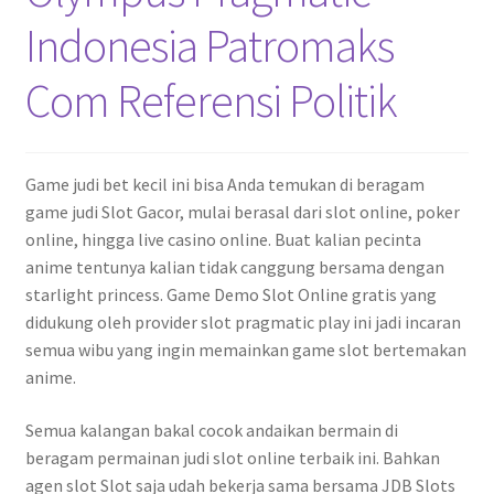
Indonesia Patromaks
Com Referensi Politik
Game judi bet kecil ini bisa Anda temukan di beragam
game judi Slot Gacor, mulai berasal dari slot online, poker
online, hingga live casino online. Buat kalian pecinta
anime tentunya kalian tidak canggung bersama dengan
starlight princess. Game Demo Slot Online gratis yang
didukung oleh provider slot pragmatic play ini jadi incaran
semua wibu yang ingin memainkan game slot bertemakan
anime.
Semua kalangan bakal cocok andaikan bermain di
beragam permainan judi slot online terbaik ini. Bahkan
agen slot Slot saja udah bekerja sama bersama JDB Slots