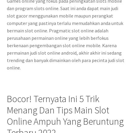
Games online yang fokus pada peningkatan slots mobile
dan program slots online. Saat ini anda dapat main judi
slot gacor menggunakan mobile maupun perangkat
computer yang pastinya terlalu memudahkan anda untuk
bermain slot online. Pragmatic slot online adalah
perusahaan permainan online yang lebih berfokus
berkenaan pengembangan slot online mobile. Karena
permainan judi slot online android, akhir akhir ini sedang
trending dan banyak dimainkan oleh para pecinta judi slot
online.
Bocor! Ternyata Ini 5 Trik
Menang Dan Tips Main Slot
Online Ampuh Yang Beruntung
Terbaru 2022