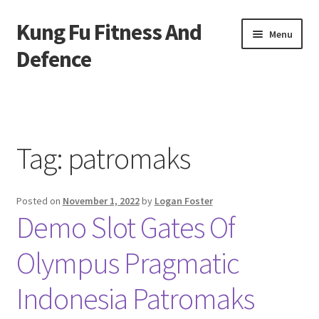
Kung Fu Fitness And
Skip
Skip
Menu
to
to
Defence
navigation
content
Beranda
About us
Tag:
patromaks
Contact us
Posted on
November 1, 2022
by
Logan Foster
Privacy Policy
Demo Slot Gates Of
Olympus Pragmatic
Indonesia Patromaks