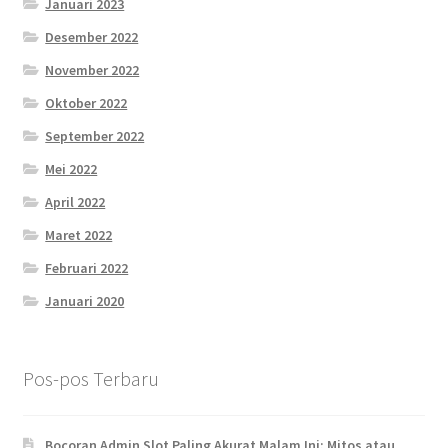
Januari 2023
Desember 2022
November 2022
Oktober 2022
September 2022
Mei 2022
April 2022
Maret 2022
Februari 2022
Januari 2020
Pos-pos Terbaru
Bocoran Admin Slot Paling Akurat Malam Ini: Mitos atau