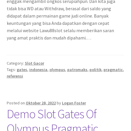
enggak mengambil ongkos serupiahpun. Dan kita juga
tidak bisa WD atau Withdraw, berasal dari saldo yang
didapat dalam permainan game judi online. Banyak
keuntungan yang bisa Anda dapatkan dengan cepat
melalui website Lawu88slot selalu memberikan saran
yang amat praktis dan mudah dipahami.…
Category:
Slot Gacor
Tags:
gates
,
indonesia
,
olympus
,
patromaks
,
politik
,
pragmatic
,
referensi
Posted on
Oktober 28, 2022
by
Logan Foster
Demo Slot Gates Of
Olympus Pragmatic