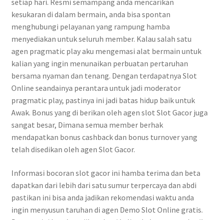
setiap hari. Resmi semampang anda mencarikan
kesukaran di dalam bermain, anda bisa spontan
menghubungi pelayanan yang rampung hamba
menyediakan untuk seluruh member. Kalau salah satu
agen pragmatic play aku mengemasi alat bermain untuk
kalian yang ingin menunaikan perbuatan pertaruhan
bersama nyaman dan tenang. Dengan terdapatnya Slot
Online seandainya perantara untuk jadi moderator
pragmatic play, pastinya ini jadi batas hidup baik untuk
Awak. Bonus yang di berikan oleh agen slot Slot Gacor juga
sangat besar, Dimana semua member berhak
mendapatkan bonus cashback dan bonus turnover yang
telah disedikan oleh agen Slot Gacor.
Informasi bocoran slot gacor ini hamba terima dan beta
dapatkan dari lebih dari satu sumur terpercaya dan abdi
pastikan ini bisa anda jadikan rekomendasi waktu anda
ingin menyusun taruhan di agen Demo Slot Online gratis.