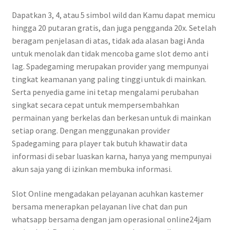
Dapatkan 3, 4, atau 5 simbol wild dan Kamu dapat memicu
hingga 20 putaran gratis, dan juga pengganda 20x. Setelah
beragam penjelasan di atas, tidak ada alasan bagi Anda
untuk menolak dan tidak mencoba game slot demo anti
lag. Spadegaming merupakan provider yang mempunyai
tingkat keamanan yang paling tinggi untuk di mainkan.
Serta penyedia game ini tetap mengalami perubahan
singkat secara cepat untuk mempersembahkan
permainan yang berkelas dan berkesan untuk di mainkan
setiap orang. Dengan menggunakan provider
Spadegaming para player tak butuh khawatir data
informasi di sebar luaskan karna, hanya yang mempunyai
akun saja yang di izinkan membuka informasi.
Slot Online mengadakan pelayanan acuhkan kastemer
bersama menerapkan pelayanan live chat dan pun
whatsapp bersama dengan jam operasional online24jam