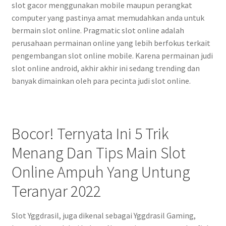
slot gacor menggunakan mobile maupun perangkat
computer yang pastinya amat memudahkan anda untuk
bermain slot online. Pragmatic slot online adalah
perusahaan permainan online yang lebih berfokus terkait
pengembangan slot online mobile. Karena permainan judi
slot online android, akhir akhir ini sedang trending dan
banyak dimainkan oleh para pecinta judi slot online.
Bocor! Ternyata Ini 5 Trik
Menang Dan Tips Main Slot
Online Ampuh Yang Untung
Teranyar 2022
Slot Yggdrasil, juga dikenal sebagai Yggdrasil Gaming,