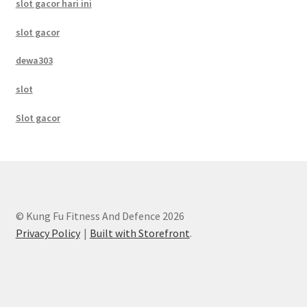
slot gacor hari ini
slot gacor
dewa303
slot
Slot gacor
© Kung Fu Fitness And Defence 2026
Privacy Policy
Built with Storefront
.