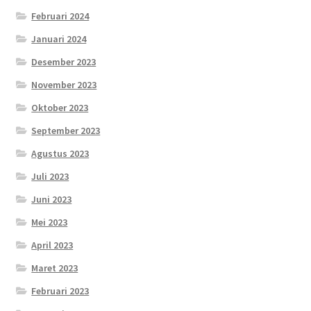
Februari 2024
Januari 2024
Desember 2023
November 2023
Oktober 2023
September 2023
Agustus 2023
Juli 2023
Juni 2023
Mei 2023
April 2023
Maret 2023
Februari 2023