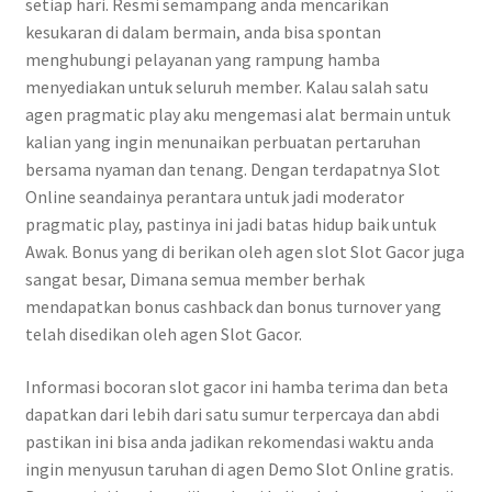
setiap hari. Resmi semampang anda mencarikan
kesukaran di dalam bermain, anda bisa spontan
menghubungi pelayanan yang rampung hamba
menyediakan untuk seluruh member. Kalau salah satu
agen pragmatic play aku mengemasi alat bermain untuk
kalian yang ingin menunaikan perbuatan pertaruhan
bersama nyaman dan tenang. Dengan terdapatnya Slot
Online seandainya perantara untuk jadi moderator
pragmatic play, pastinya ini jadi batas hidup baik untuk
Awak. Bonus yang di berikan oleh agen slot Slot Gacor juga
sangat besar, Dimana semua member berhak
mendapatkan bonus cashback dan bonus turnover yang
telah disedikan oleh agen Slot Gacor.
Informasi bocoran slot gacor ini hamba terima dan beta
dapatkan dari lebih dari satu sumur terpercaya dan abdi
pastikan ini bisa anda jadikan rekomendasi waktu anda
ingin menyusun taruhan di agen Demo Slot Online gratis.