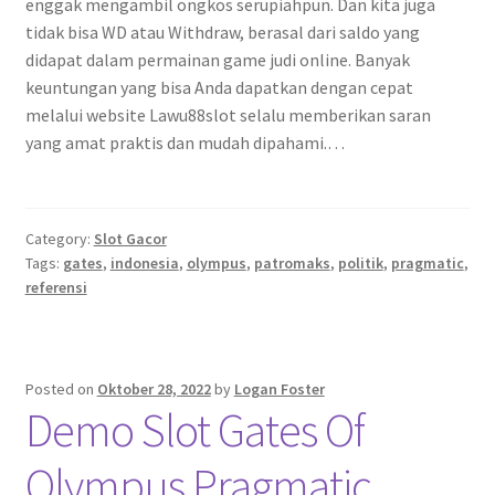
enggak mengambil ongkos serupiahpun. Dan kita juga
tidak bisa WD atau Withdraw, berasal dari saldo yang
didapat dalam permainan game judi online. Banyak
keuntungan yang bisa Anda dapatkan dengan cepat
melalui website Lawu88slot selalu memberikan saran
yang amat praktis dan mudah dipahami.…
Category:
Slot Gacor
Tags:
gates
,
indonesia
,
olympus
,
patromaks
,
politik
,
pragmatic
,
referensi
Posted on
Oktober 28, 2022
by
Logan Foster
Demo Slot Gates Of
Olympus Pragmatic