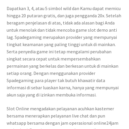
Dapatkan 3, 4, atau 5 simbol wild dan Kamu dapat memicu
hingga 20 putaran gratis, dan juga pengganda 20x. Setelah
beragam penjelasan di atas, tidak ada alasan bagi Anda
untuk menolak dan tidak mencoba game slot demo anti
lag. Spadegaming merupakan provider yang mempunyai
tingkat keamanan yang paling tinggi untuk di mainkan.
Serta penyedia game ini tetap mengalami perubahan
singkat secara cepat untuk mempersembahkan
permainan yang berkelas dan berkesan untuk di mainkan
setiap orang. Dengan menggunakan provider
Spadegaming para player tak butuh khawatir data
informasi di sebar luaskan karna, hanya yang mempunyai
akun saja yang di izinkan membuka informasi.
Slot Online mengadakan pelayanan acuhkan kastemer
bersama menerapkan pelayanan live chat dan pun
whatsapp bersama dengan jam operasional online24jam