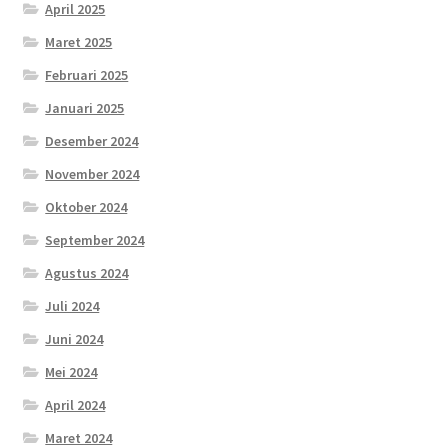
April 2025
Maret 2025
Februari 2025
Januari 2025
Desember 2024
November 2024
Oktober 2024
September 2024
Agustus 2024
Juli 2024
Juni 2024
Mei 2024
April 2024
Maret 2024