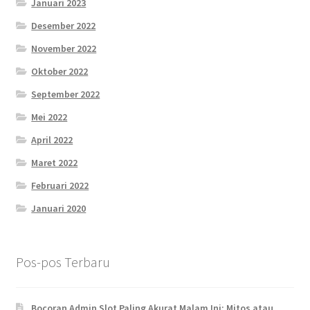
Januari 2023
Desember 2022
November 2022
Oktober 2022
September 2022
Mei 2022
April 2022
Maret 2022
Februari 2022
Januari 2020
Pos-pos Terbaru
Bocoran Admin Slot Paling Akurat Malam Ini: Mitos atau