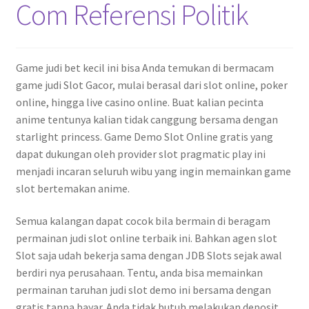
Com Referensi Politik
Game judi bet kecil ini bisa Anda temukan di bermacam
game judi Slot Gacor, mulai berasal dari slot online, poker
online, hingga live casino online. Buat kalian pecinta
anime tentunya kalian tidak canggung bersama dengan
starlight princess. Game Demo Slot Online gratis yang
dapat dukungan oleh provider slot pragmatic play ini
menjadi incaran seluruh wibu yang ingin memainkan game
slot bertemakan anime.
Semua kalangan dapat cocok bila bermain di beragam
permainan judi slot online terbaik ini. Bahkan agen slot
Slot saja udah bekerja sama dengan JDB Slots sejak awal
berdiri nya perusahaan. Tentu, anda bisa memainkan
permainan taruhan judi slot demo ini bersama dengan
gratis tanpa bayar. Anda tidak butuh melakukan deposit