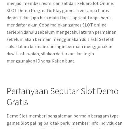
menjadi member resmi dan zat dari keluar Slot Online.
SLOT Demo Pragmatic Play games free tanpa harus
deposit dan juga bisa main tiap-tiap saat tanpa harus
mendaftar akun. Coba mainkan games SLOT online
terlebih dahulu sebelum mengetahui aturan permainan
sebelum akan bermain menggunakan duit asli. Setelah
suka dalam bermain dan ingin bermain menggunakan
duwit asli rupiah, silakan daftarkan dan login
menggunakan ID yang Kalian buat.
Pertanyaan Seputar Slot Demo
Gratis
Demo Slot memberi pengalaman bermain beragam type
games Slot paling baik tak perlu memberi info individu dan