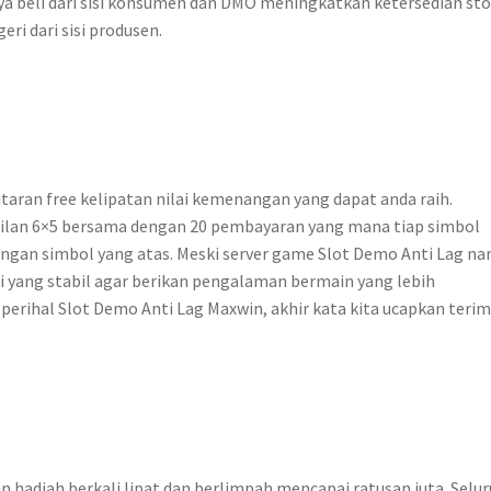
ya beli dari sisi konsumen dan DMO meningkatkan ketersedian st
ri dari sisi produsen.
taran free kelipatan nilai kemenangan yang dapat anda raih.
pilan 6×5 bersama dengan 20 pembayaran yang mana tiap simbol
engan simbol yang atas. Meski server game Slot Demo Anti Lag n
i yang stabil agar berikan pengalaman bermain yang lebih
erihal Slot Demo Anti Lag Maxwin, akhir kata kita ucapkan teri
hadiah berkali lipat dan berlimpah mencapai ratusan juta. Selu