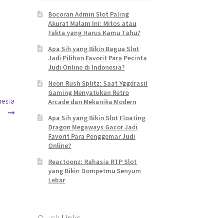
Bocoran Admin Slot Paling
Akurat Malam Ini: Mitos atau
Fakta yang Harus Kamu Tahu?
Apa Sih yang Bikin Bagua Slot
Jadi Pilihan Favorit Para Pecinta
Judi Online di Indonesia?
Neon Rush Splitz: Saat Yggdrasil
Gaming Menyatukan Retro
nesia
Arcade dan Mekanika Modern
Apa Sih yang Bikin Slot Floating
Dragon Megaways Gacor Jadi
Favorit Para Penggemar Judi
Online?
Reactoonz: Rahasia RTP Slot
yang Bikin Dompetmu Senyum
Lebar
Quick Links