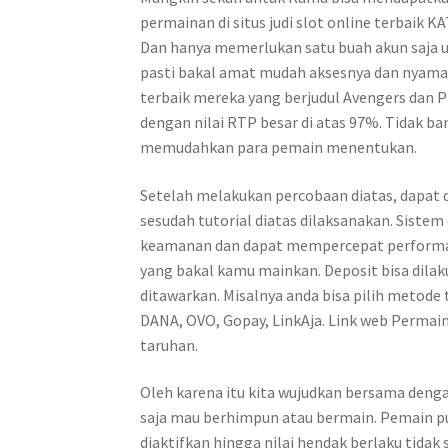
permainan di situs judi slot online terbaik
Dan hanya memerlukan satu buah akun saja un
pasti bakal amat mudah aksesnya dan nyaman
terbaik mereka yang berjudul Avengers dan 
dengan nilai RTP besar di atas 97%. Tidak ba
memudahkan para pemain menentukan.
Setelah melakukan percobaan diatas, dapat d
sesudah tutorial diatas dilaksanakan. Siste
keamanan dan dapat mempercepat performa
yang bakal kamu mainkan. Deposit bisa dil
ditawarkan. Misalnya anda bisa pilih metode
DANA, OVO, Gopay, LinkAja. Link web Permai
taruhan.
Oleh karena itu kita wujudkan bersama dengan
saja mau berhimpun atau bermain. Pemain p
diaktifkan hingga nilai hendak berlaku tida