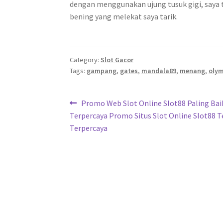
dengan menggunakan ujung tusuk gigi, saya t
bening yang melekat saya tarik.
Category:
Slot Gacor
Tags:
gampang
,
gates
,
mandala89
,
menang
,
oly
Navigasi
Previous
Promo Web Slot Online Slot88 Paling Bai
post:
Terpercaya Promo Situs Slot Online Slot88 T
pos
Terpercaya