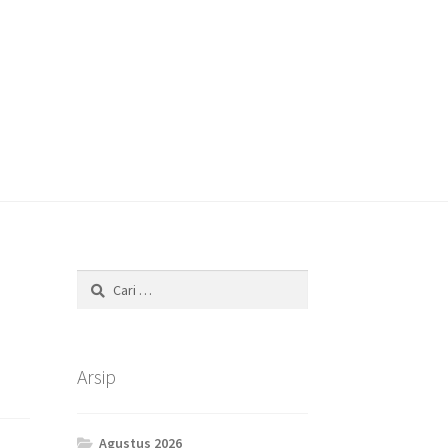
Cari
untuk:
Arsip
Agustus 2026