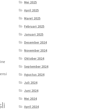
Mei 2025
April 2025
Maret 2025
Februari 2025
Januari 2025
Desember 2024
November 2024
Oktober 2024
line
September 2024
sensi
Agustus 2024
Juli 2024
Juni 2024
Mei 2024
li
April 2024