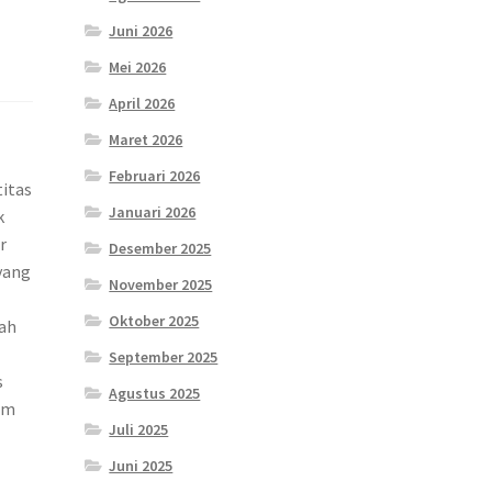
Juni 2026
Mei 2026
April 2026
Maret 2026
Februari 2026
titas
Januari 2026
k
r
Desember 2025
yang
November 2025
Oktober 2025
lah
September 2025
s
Agustus 2025
am
Juli 2025
Juni 2025