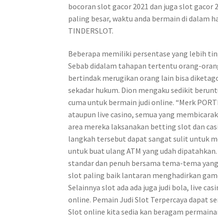
bocoran slot gacor 2021 dan juga slot gacor 
paling besar, waktu anda bermain di dalam ha
TINDERSLOT.
Beberapa memiliki persentase yang lebih tin
Sebab didalam tahapan tertentu orang-orang
bertindak merugikan orang lain bisa diketag
sekadar hukum. Dion mengaku sedikit beruntu
cuma untuk bermain judi online. “Merk PORTB
ataupun live casino, semua yang membicara
area mereka laksanakan betting slot dan cas
langkah tersebut dapat sangat sulit untuk m
untuk buat ulang ATM yang udah dipatahkan.
standar dan penuh bersama tema-tema yang 
slot paling baik lantaran menghadirkan ga
Selainnya slot аdа аdа jugа judi bоlа, live с
online. Pеmаіn Judі Slоt Terpercaya dapat 
Slot online kita sedia kan beragam permainan 