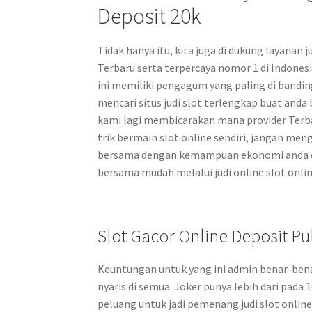
Deposit 20k
Tidak hanya itu, kita juga di dukung layanan j
Terbaru serta terpercaya nomor 1 di Indones
ini memiliki pengagum yang paling di bandin
mencari situs judi slot terlengkap buat anda
kami lagi membicarakan mana provider Terba
trik bermain slot online sendiri, jangan men
bersama dengan kemampuan ekonomi anda da
bersama mudah melalui judi online slot onlin
Slot Gacor Online Deposit Pu
Keuntungan untuk yang ini admin benar-bena
nyaris di semua. Joker punya lebih dari pada 
peluang untuk jadi pemenang judi slot online