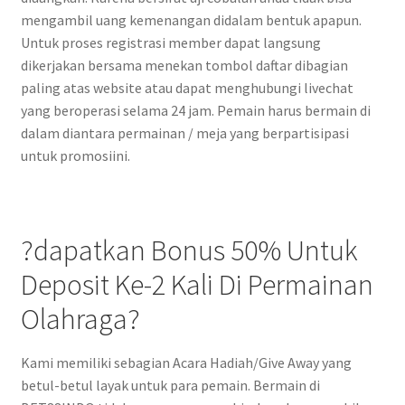
mengambil uang kemenangan didalam bentuk apapun.
Untuk proses registrasi member dapat langsung
dikerjakan bersama menekan tombol daftar dibagian
paling atas website atau dapat menghubungi livechat
yang beroperasi selama 24 jam. Pemain harus bermain di
dalam diantara permainan / meja yang berpartisipasi
untuk promosiini.
?dapatkan Bonus 50% Untuk
Deposit Ke-2 Kali Di Permainan
Olahraga?
Kami memiliki sebagian Acara Hadiah/Give Away yang
betul-betul layak untuk para pemain. Bermain di