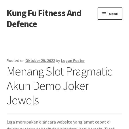
Kung Fu Fitness And
Skip
Skip
Menu
to
to
Defence
navigation
content
Beranda
About us
Posted on
Oktober 29, 2022
by
Logan Foster
Menang Slot Pragmatic
Contact us
Akun Demo Joker
Privacy Policy
Jewels
juga merupakan diantara website yang amat cepat di