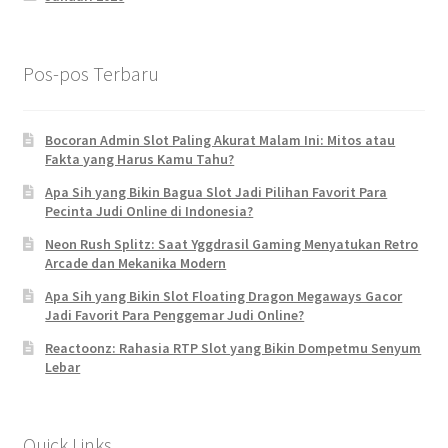
Pos-pos Terbaru
Bocoran Admin Slot Paling Akurat Malam Ini: Mitos atau
Fakta yang Harus Kamu Tahu?
Apa Sih yang Bikin Bagua Slot Jadi Pilihan Favorit Para
Pecinta Judi Online di Indonesia?
Neon Rush Splitz: Saat Yggdrasil Gaming Menyatukan Retro
Arcade dan Mekanika Modern
Apa Sih yang Bikin Slot Floating Dragon Megaways Gacor
Jadi Favorit Para Penggemar Judi Online?
Reactoonz: Rahasia RTP Slot yang Bikin Dompetmu Senyum
Lebar
Quick Links