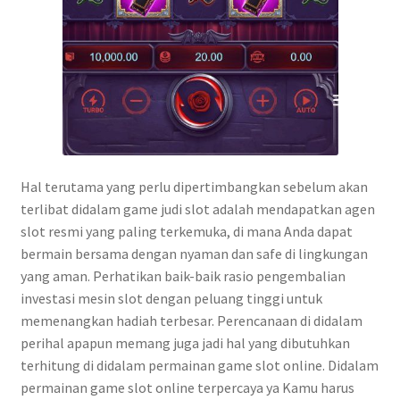
Hal terutama yang perlu dipertimbangkan sebelum akan
terlibat didalam game judi slot adalah mendapatkan agen
slot resmi yang paling terkemuka, di mana Anda dapat
bermain bersama dengan nyaman dan safe di lingkungan
yang aman. Perhatikan baik-baik rasio pengembalian
investasi mesin slot dengan peluang tinggi untuk
memenangkan hadiah terbesar. Perencanaan di didalam
perihal apapun memang juga jadi hal yang dibutuhkan
terhitung di didalam permainan game slot online. Didalam
permainan game slot online terpercaya ya Kamu harus