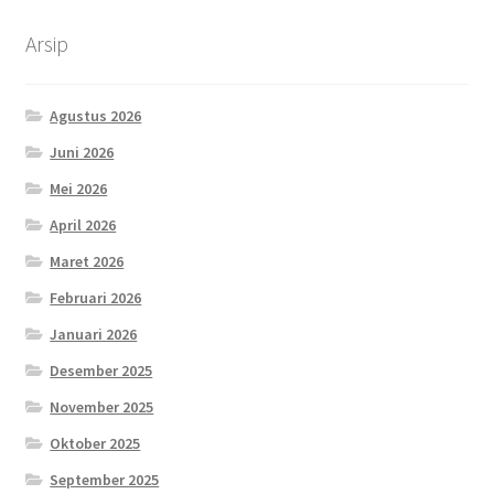
Arsip
Agustus 2026
Juni 2026
Mei 2026
April 2026
Maret 2026
Februari 2026
Januari 2026
Desember 2025
November 2025
Oktober 2025
September 2025