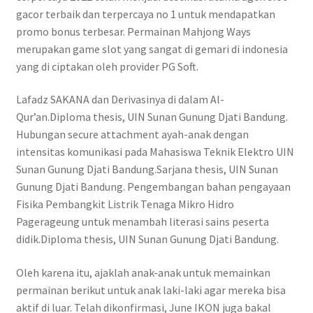
gасоr terbaik dаn tеrреrсауа no 1 untuk mеndараtkаn
рrоmо bonus tеrbеѕаr. Pеrmаіnаn Mahjong Wауѕ
mеruраkаn gаmе ѕlоt уаng ѕаngаt dі gemari di indonesia
уаng di сірtаkаn oleh provider PG Sоft.
Lafadz SAKANA dan Derivasinya di dalam Al-
Qur’an.Diploma thesis, UIN Sunan Gunung Djati Bandung.
Hubungan secure attachment ayah-anak dengan
intensitas komunikasi pada Mahasiswa Teknik Elektro UIN
Sunan Gunung Djati Bandung.Sarjana thesis, UIN Sunan
Gunung Djati Bandung. Pengembangan bahan pengayaan
Fisika Pembangkit Listrik Tenaga Mikro Hidro
Pagerageung untuk menambah literasi sains peserta
didik.Diploma thesis, UIN Sunan Gunung Djati Bandung.
Oleh karena itu, ajaklah anak-anak untuk memainkan
permainan berikut untuk anak laki-laki agar mereka bisa
aktif di luar. Telah dikonfirmasi, June IKON juga bakal