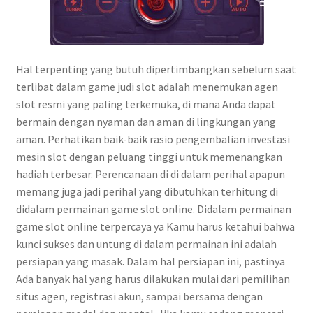
Hal terpenting yang butuh dipertimbangkan sebelum saat
terlibat dalam game judi slot adalah menemukan agen
slot resmi yang paling terkemuka, di mana Anda dapat
bermain dengan nyaman dan aman di lingkungan yang
aman. Perhatikan baik-baik rasio pengembalian investasi
mesin slot dengan peluang tinggi untuk memenangkan
hadiah terbesar. Perencanaan di di dalam perihal apapun
memang juga jadi perihal yang dibutuhkan terhitung di
didalam permainan game slot online. Didalam permainan
game slot online terpercaya ya Kamu harus ketahui bahwa
kunci sukses dan untung di dalam permainan ini adalah
persiapan yang masak. Dalam hal persiapan ini, pastinya
Ada banyak hal yang harus dilakukan mulai dari pemilihan
situs agen, registrasi akun, sampai bersama dengan