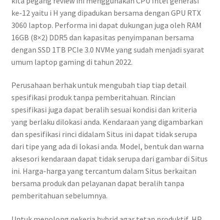
kita pegang review ini menggunakan CPU Intel generasi
ke-12 yaitu i H yang dipadukan bersama dengan GPU RTX
3060 laptop. Performa ini dapat dukungan juga oleh RAM
16GB (8×2) DDR5 dan kapasitas penyimpanan bersama
dengan SSD 1TB PCIe 3.0 NVMe yang sudah menjadi syarat
umum laptop gaming di tahun 2022.
Perusahaan berhak untuk mengubah tiap tiap detail
spesifikasi produk tanpa pemberitahuan. Rincian
spesifikasi juga dapat beralih sesuai kondisi dan kriteria
yang berlaku dilokasi anda. Kendaraan yang digambarkan
dan spesifikasi rinci didalam Situs ini dapat tidak serupa
dari tipe yang ada di lokasi anda. Model, bentuk dan warna
aksesori kendaraan dapat tidak serupa dari gambar di Situs
ini. Harga-harga yang tercantum dalam Situs berkaitan
bersama produk dan pelayanan dapat beralih tanpa
pemberitahuan sebelumnya.
Untuk menolong pekerja hybrid agar tetap produktif, HP