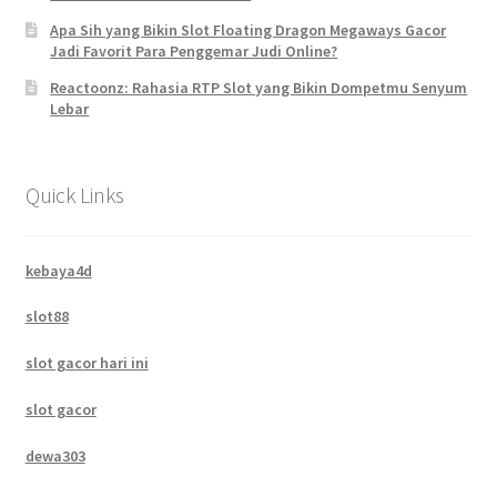
Apa Sih yang Bikin Slot Floating Dragon Megaways Gacor
Jadi Favorit Para Penggemar Judi Online?
Reactoonz: Rahasia RTP Slot yang Bikin Dompetmu Senyum
Lebar
Quick Links
kebaya4d
slot88
slot gacor hari ini
slot gacor
dewa303