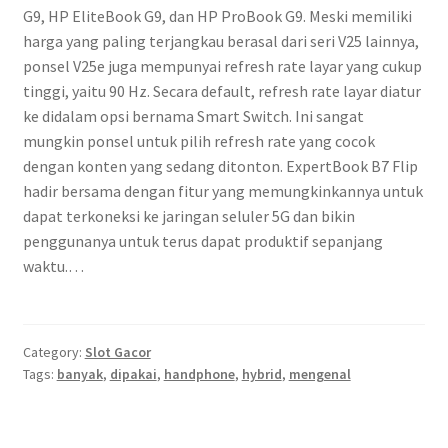
G9, HP EliteBook G9, dan HP ProBook G9. Meski memiliki
harga yang paling terjangkau berasal dari seri V25 lainnya,
ponsel V25e juga mempunyai refresh rate layar yang cukup
tinggi, yaitu 90 Hz. Secara default, refresh rate layar diatur
ke didalam opsi bernama Smart Switch. Ini sangat
mungkin ponsel untuk pilih refresh rate yang cocok
dengan konten yang sedang ditonton. ExpertBook B7 Flip
hadir bersama dengan fitur yang memungkinkannya untuk
dapat terkoneksi ke jaringan seluler 5G dan bikin
penggunanya untuk terus dapat produktif sepanjang
waktu.…
Category:
Slot Gacor
Tags:
banyak
,
dipakai
,
handphone
,
hybrid
,
mengenal