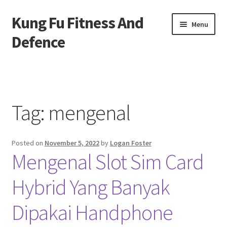
Kung Fu Fitness And
Skip
Skip
Menu
to
to
Defence
navigation
content
Beranda
About us
Tag:
mengenal
Contact us
Posted on
November 5, 2022
by
Logan Foster
Privacy Policy
Mengenal Slot Sim Card
Hybrid Yang Banyak
Dipakai Handphone