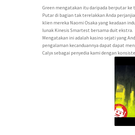
Green mengatakan itu daripada berputar ke t
Putar di bagian tak terelakkan Anda perjanji
klien mereka Naomi Osaka yang keadaan indus
lunak Kinesis Smartest bersama duit ekstra.
Mengatakan ini adalah kasino sejati yang Anda
pengalaman kecanduannya dapat dapat mengi
Calyx sebagai penyedia kami dengan konsiste