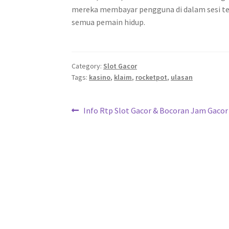
mereka membayar pengguna di dalam sesi tera
semua pemain hidup.
Category:
Slot Gacor
Tags:
kasino
,
klaim
,
rocketpot
,
ulasan
Navigasi
Previous
Info Rtp Slot Gacor & Bocoran Jam Gacor S
post:
pos