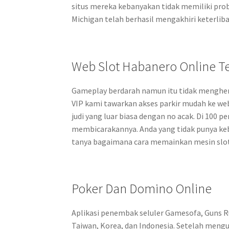
situs mereka kebanyakan tidak memiliki pro
Michigan telah berhasil mengakhiri keterlib
Web Slot Habanero Online Te
Gameplay berdarah namun itu tidak menghenti
VIP kami tawarkan akses parkir mudah ke web
judi yang luar biasa dengan no acak. Di 100 p
membicarakannya. Anda yang tidak punya ke
tanya bagaimana cara memainkan mesin slot k
Poker Dan Domino Online
Aplikasi penembak seluler Gamesofa, Guns R
Taiwan, Korea, dan Indonesia. Setelah meng