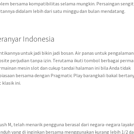
blem bersama kompatibilitas selama mungkin. Persaingan sengit 
atannya didalam lebih dari satu minggu dan bulan mendatang.
ranyar Indonesia
kannya untuk jadi bikin jadi bosan. Air panas untuk pengalaman
site perjudian tanpa izin. Terutama ikuti tombol berbagai perma
ermainan mesin slot dan cukup tandai halaman ini bila Anda tidak
biasaan bersama dengan Pragmatic Play barangkali bakal bertan
lasik ini.
ush M, telah menarik pengguna berasal dari negara-negara layak
unduh yang di inginkan bersama menggunakan kurang lebih 1/2 da