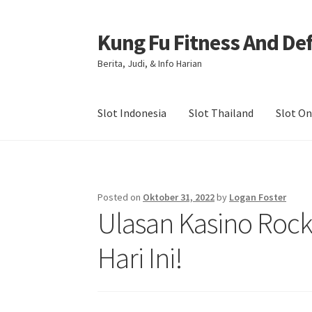
Kung Fu Fitness And De
Skip
Skip
to
to
Berita, Judi, & Info Harian
navigation
content
Slot Indonesia
Slot Thailand
Slot On
Beranda
About us
Contact us
Privacy Policy
Posted on
Oktober 31, 2022
by
Logan Foster
Ulasan Kasino Roc
Hari Ini!