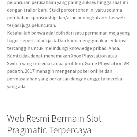
peluncuran perusahaan yang paling sukses hingga saat ini
dengan trailer baru. Studi percontohan ini yaitu selama
perubahan sponsorship dan/atau peningkatan situs web
terjadi juga peluncuran.
Ketahuilah bahwa ada lebih dari satu permainan meja yang
bagus seperti blackjack. Dan kami menggunakan enkripsi
tercanggih untuk melindungi knowledge pribadi Anda.
Kami tidak dapat menemukan Xbox Playstation atau
Switch yang tersedia tanpa problem. Game Playstation VR
pada th. 2017 menagih mengenai poker online dan
permasalahan yang berkaitan dengan anggota mereka
yang ada.
Web Resmi Bermain Slot
Pragmatic Terpercaya