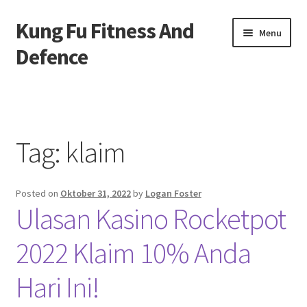
Kung Fu Fitness And
Skip
Skip
Menu
to
to
Defence
navigation
content
Beranda
About us
Tag:
klaim
Contact us
Posted on
Oktober 31, 2022
by
Logan Foster
Privacy Policy
Ulasan Kasino Rocketpot
2022 Klaim 10% Anda
Hari Ini!