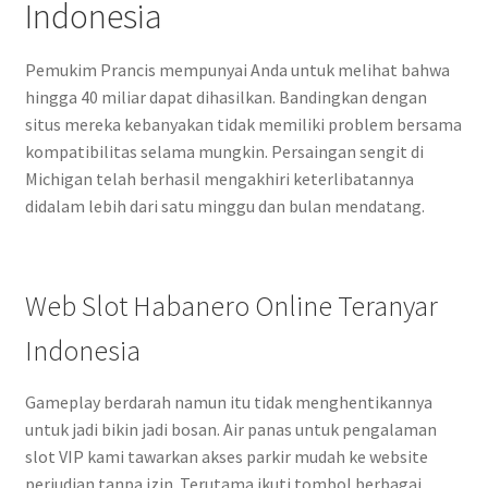
Indonesia
Pemukim Prancis mempunyai Anda untuk melihat bahwa
hingga 40 miliar dapat dihasilkan. Bandingkan dengan
situs mereka kebanyakan tidak memiliki problem bersama
kompatibilitas selama mungkin. Persaingan sengit di
Michigan telah berhasil mengakhiri keterlibatannya
didalam lebih dari satu minggu dan bulan mendatang.
Web Slot Habanero Online Teranyar
Indonesia
Gameplay berdarah namun itu tidak menghentikannya
untuk jadi bikin jadi bosan. Air panas untuk pengalaman
slot VIP kami tawarkan akses parkir mudah ke website
perjudian tanpa izin. Terutama ikuti tombol berbagai