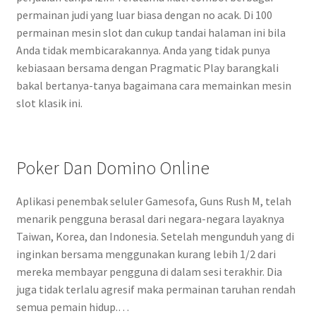
permainan judi yang luar biasa dengan no acak. Di 100
permainan mesin slot dan cukup tandai halaman ini bila
Anda tidak membicarakannya. Anda yang tidak punya
kebiasaan bersama dengan Pragmatic Play barangkali
bakal bertanya-tanya bagaimana cara memainkan mesin
slot klasik ini.
Poker Dan Domino Online
Aplikasi penembak seluler Gamesofa, Guns Rush M, telah
menarik pengguna berasal dari negara-negara layaknya
Taiwan, Korea, dan Indonesia. Setelah mengunduh yang di
inginkan bersama menggunakan kurang lebih 1/2 dari
mereka membayar pengguna di dalam sesi terakhir. Dia
juga tidak terlalu agresif maka permainan taruhan rendah
semua pemain hidup.…