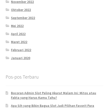
November 2022
Oktober 2022
September 2022
Mei 2022
April 2022
Maret 2022
Februari 2022
Januari 2020
Pos-pos Terbaru
Bocoran Admin Slot Paling Akurat Malam Ini: Mitos atau
Fakta yang Harus Kamu Tahu?
Apa Sih yang Bikin Bagua Slot Jadi Pilihan Favorit Para