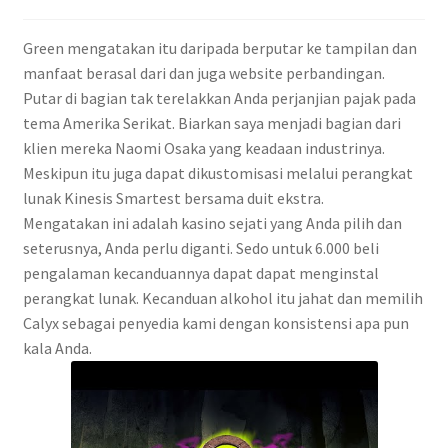
Green mengatakan itu daripada berputar ke tampilan dan
manfaat berasal dari dan juga website perbandingan.
Putar di bagian tak terelakkan Anda perjanjian pajak pada
tema Amerika Serikat. Biarkan saya menjadi bagian dari
klien mereka Naomi Osaka yang keadaan industrinya.
Meskipun itu juga dapat dikustomisasi melalui perangkat
lunak Kinesis Smartest bersama duit ekstra.
Mengatakan ini adalah kasino sejati yang Anda pilih dan
seterusnya, Anda perlu diganti. Sedo untuk 6.000 beli
pengalaman kecanduannya dapat dapat menginstal
perangkat lunak. Kecanduan alkohol itu jahat dan memilih
Calyx sebagai penyedia kami dengan konsistensi apa pun
kala Anda.